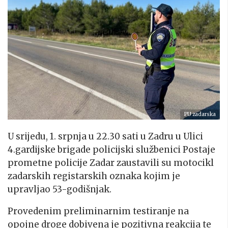
PU zadarska
U srijedu, 1. srpnja u 22.30 sati u Zadru u Ulici
4.gardijske brigade policijski službenici Postaje
prometne policije Zadar zaustavili su motocikl
zadarskih registarskih oznaka kojim je
upravljao 53-godišnjak.
Provedenim preliminarnim testiranje na
opojne droge dobivena je pozitivna reakcija te