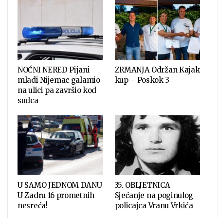
NOĆNI NERED Pijani
ZRMANJA Održan Kajak
mladi Nijemac galamio
kup – Poskok 3
na ulici pa završio kod
sudca
U SAMO JEDNOM DANU
35. OBLJETNICA
U Zadru 16 prometnih
Sjećanje na poginulog
nesreća!
policajca Vranu Vrkića