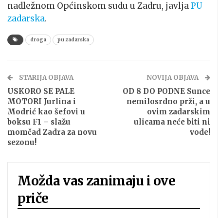
nadležnom Općinskom sudu u Zadru, javlja
PU
zadarska
.
droga
pu zadarska
STARIJA OBJAVA
NOVIJA OBJAVA
USKORO SE PALE
OD 8 DO PODNE Sunce
MOTORI Jurlina i
nemilosrdno prži, a u
Modrić kao šefovi u
ovim zadarskim
boksu F1 – slažu
ulicama neće biti ni
momčad Zadra za novu
vode!
sezonu!
Možda vas zanimaju i ove
priče