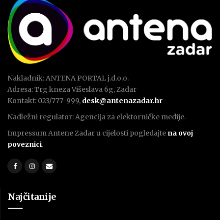
Nakladnik: ANTENA PORTAL j.d.o.o.
Adresa: Trg kneza Višeslava 6g, Zadar
Kontakt: 023/777-999,
desk@antenazadar.hr
Nadležni regulator: Agencija za elektorničke medije.
Impressum Antene Zadar u cijelosti pogledajte
na ovoj
poveznici
.
Najčitanije