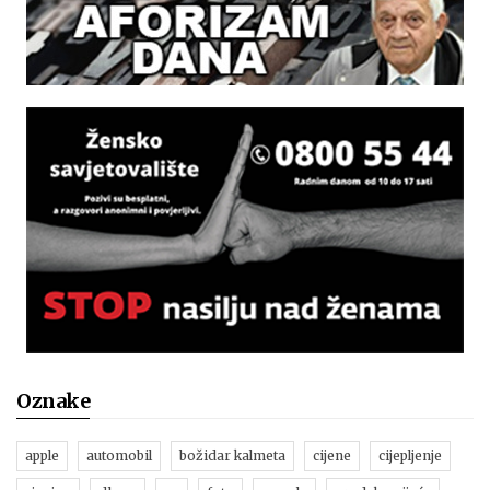
Oznake
apple
automobil
božidar kalmeta
cijene
cijepljenje