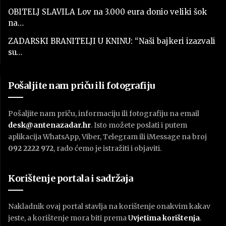
OBITELJ SLAVILA Lov na 3.000 eura donio veliki šok
na…
ZADARSKI BRANITELJI U KNINU: “Naši bajkeri izazvali
su…
Pošaljite nam priču ili fotografiju
Pošaljite nam priču, informaciju ili fotografiju na email
desk@antenazadar.hr
. Isto možete poslati i putem
aplikacija WhatsApp, Viber, Telegram ili iMessage na broj
092 2222 972
, rado ćemo je istražiti i objaviti.
Korištenje portala i sadržaja
Nakladnik ovaj portal stavlja na korištenje onakvim kakav
jeste, a korištenje mora biti prema
U
vjetima korištenja
.