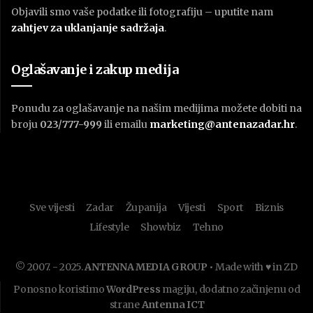
Objavili smo vaše podatke ili fotografiju – uputite nam
zahtjev za uklanjanje sadržaja
.
Oglašavanje i zakup medija
Ponudu za oglašavanje na našim medijima možete dobiti na
broju
023/777-999
ili emailu
marketing@antenazadar.hr
.
Sve vijesti
Zadar
Županija
Vijesti
Sport
Biznis
Lifestyle
Showbiz
Tehno
© 2007. - 2025.
ANTENNA MEDIA GROUP
• Made with ♥ in ZD
Ponosno koristimo
WordPress
magiju, dodatno začinjenu od
strane
Antenna ICT