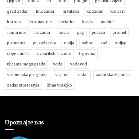
cjepivo
dhmz
eu
foto
google
gradsko vijeće
grad zadar
hnk zadar
hrvatska
kk zadar
koncert
korona
koronavirus
košarka
krađa
mobitel
namirnice
nk zadar
novac
pag
policija
promet
prometna
pu zadarska
rusija
sabor
sad
snijeg
stipe miočić
sveučilište u zadru
trgovina
ulicama moga grada
voda
vodovod
vremenska prognoza
vrijeme
zadar
zadarska županija
zadar street style
šime vrsaljko
Upoznajte nas