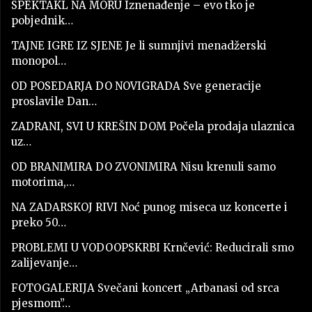
SPEKTAKL NA MORU Iznenađenje – evo tko je
pobjednik…
TAJNE IGRE IZ SJENE Je li sumnjivi menadžerski
monopol…
OD POSEDARJA DO NOVIGRADA Sve generacije
proslavile Dan…
ZADRANI, SVI U KREŠIN DOM Počela prodaja ulaznica
uz…
OD BRANIMIRA DO ZVONIMIRA Nisu krenuli samo
motorima,…
NA ZADARSKOJ RIVI Noć punog miseca uz koncerte i
preko 50…
PROBLEMI U VODOOPSKRBI Krnčević: Reducirali smo
zalijevanje…
FOTOGALERIJA Svečani koncert „Arbanasi od srca
pjesmom”…