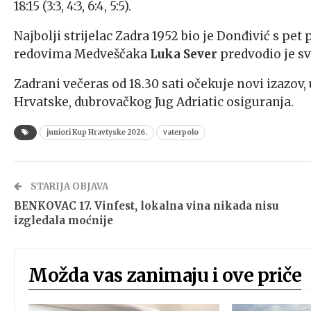
18:15 (3:3, 4:3, 6:4, 5:5).
Najbolji strijelac Zadra 1952 bio je Donđivić s pet
redovima Medveščaka
Luka Sever
predvodio je s
Zadrani večeras od 18.30 sati očekuje novi izazov,
Hrvatske, dubrovačkog Jug Adriatic osiguranja.
juniori Kup Hravtyske 2026.
vaterpolo
STARIJA OBJAVA
BENKOVAC 17. Vinfest, lokalna vina nikada nisu
izgledala moćnije
Možda vas zanimaju i ove priče