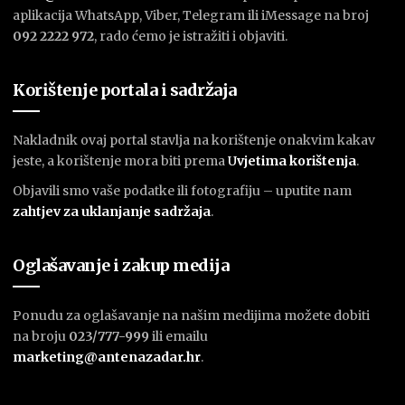
aplikacija WhatsApp, Viber, Telegram ili iMessage na broj
092 2222 972
, rado ćemo je istražiti i objaviti.
Korištenje portala i sadržaja
Nakladnik ovaj portal stavlja na korištenje onakvim kakav
jeste, a korištenje mora biti prema
U
vjetima korištenja
.
Objavili smo vaše podatke ili fotografiju – uputite nam
zahtjev za uklanjanje sadržaja
.
Oglašavanje i zakup medija
Ponudu za oglašavanje na našim medijima možete dobiti
na broju
023/777-999
ili emailu
marketing@antenazadar.hr
.