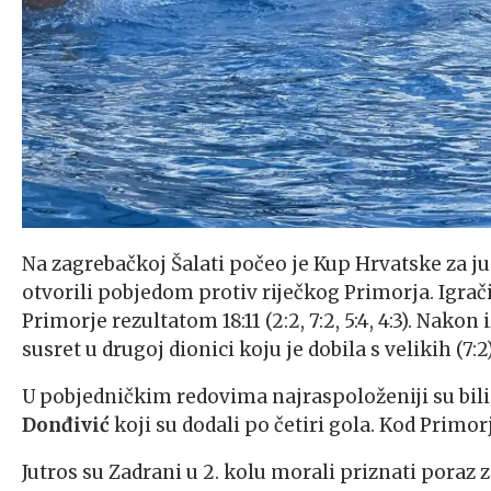
Na zagrebačkoj Šalati počeo je Kup Hrvatske za ju
otvorili pobjedom protiv riječkog Primorja. Igrač
Primorje rezultatom 18:11 (2:2, 7:2, 5:4, 4:3). Na
susret u drugoj dionici koju je dobila s velikih (7:2)
U pobjedničkim redovima najraspoloženiji su bil
Donđivić
koji su dodali po četiri gola. Kod Primor
Jutros su Zadrani u 2. kolu morali priznati pora