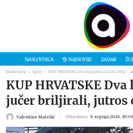
NASLOVNICA
NAJNOVIJE
ZADAR
ŽU
Naslovnica
Sport
KUP HRVATSKE Dva lica juniora Zadra 1952 – jučer
KUP HRVATSKE Dva li
jučer briljirali, jutro
Objavljeno:
9. srpnja 2026. 10:5
Valentino Matešić