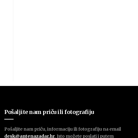
Pošaljite nam priču ili fotografiju
Pošaljite nam priču, informaciju ili fotografiju na email
desk@antenazadar.hr
. Isto možete poslati i putem