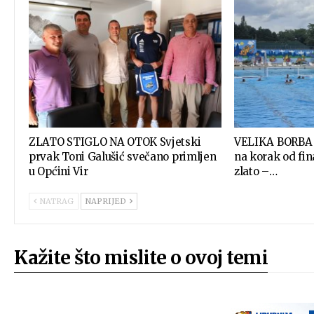
ZLATO STIGLO NA OTOK Svjetski
VELIKA BORBA 
prvak Toni Galušić svečano primljen
na korak od fina
u Općini Vir
zlato –…
NATRAG
NAPRIJED
Kažite što mislite o ovoj temi