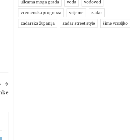
ulicama moga grada
voda
vodovod
vremenska prognoza
vrijeme
zadar
zadarska županija
zadar street style
šime vrsaljko
A
nke