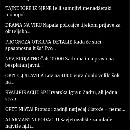
TAJNE IGRE IZ SJENE Je li sumnjivi menadžerski
monopol…
DRAMA NA VIRU Napala policajce tijekom prijave za
obiteljsko…
PROGNOZA OTKRIVA DETALJE Kada će stići
spasonosna kiša? Evo…
NEVJEROJATNO Čak 10.000 Zadrana ima pravo na
besplatan javni…
OBITELJ SLAVILA Lov na 3.000 eura donio veliki šok
na…
KVALIFIKACIJE SP Hrvatska igra u Zadru, ali jedna
stvar…
OPET NIŠTA! Propao i zadnji natječaj Čistoće – nema…
ALARMANTNI PODACI U Savjetovalište za mlade
najviše njih…