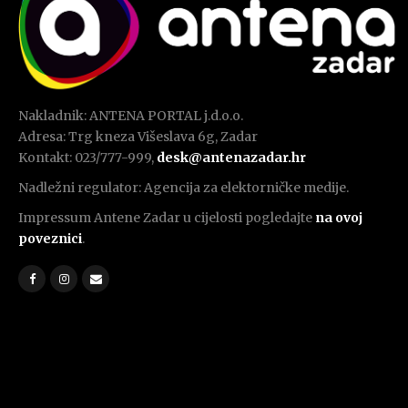
Nakladnik: ANTENA PORTAL j.d.o.o.
Adresa: Trg kneza Višeslava 6g, Zadar
Kontakt: 023/777-999,
desk@antenazadar.hr
Nadležni regulator: Agencija za elektorničke medije.
Impressum Antene Zadar u cijelosti pogledajte
na ovoj
poveznici
.