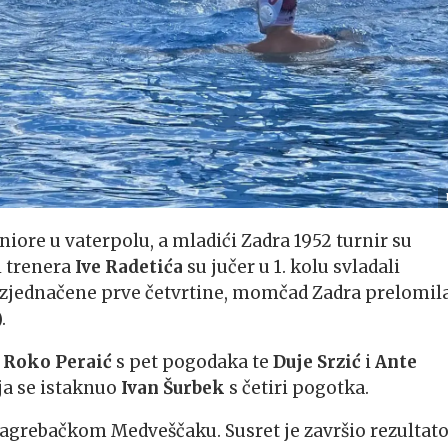
niore u vaterpolu, a mladići Zadra 1952 turnir su
i trenera
Ive Radetića
su jučer u 1. kolu svladali
kon izjednačene prve četvrtine, momčad Zadra prelomila
.
i
Roko Peraić
s pet pogodaka te
Duje Srzić
i
Ante
ja se istaknuo
Ivan Šurbek
s četiri pogotka.
z zagrebačkom Medveščaku. Susret je završio rezulta