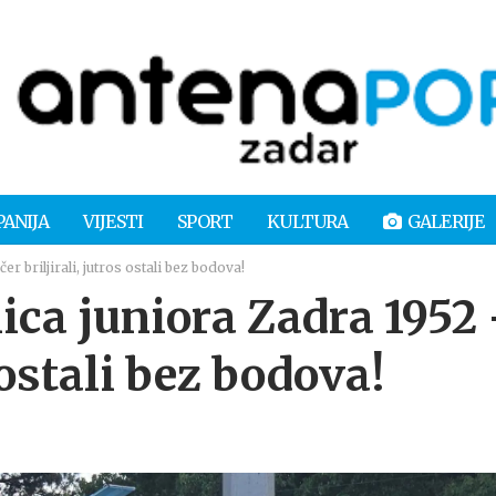
PANIJA
VIJESTI
SPORT
KULTURA
GALERIJE
 briljirali, jutros ostali bez bodova!
ca juniora Zadra 1952
s ostali bez bodova!
0