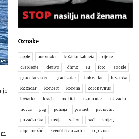
Oznake
apple
automobil
božidar kalmeta
cijene
HVS
cijepljenje
cjepivo
dhmz
eu
foto
google
gradsko vijeće
grad zadar
hnk zadar
hrvatska
kk zadar
koncert
korona
koronavirus
 je
košarka
krađa
mobitel
namirnice
nk zadar
novac
pag
policija
promet
prometna
pu zadarska
rusija
sabor
sad
snijeg
stipe miočić
sveučilište u zadru
trgovina
tom