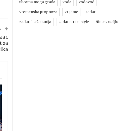
ulicama moga grada
voda
vodovod
vremenska prognoza
vrijeme
zadar
zadarska županija
zadar street style
šime vrsaljko
A
a i
t za
nika