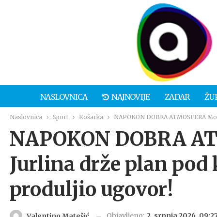
NASLOVNICA
NAJNOVIJE
ZADAR
ŽU
Naslovnica
Sport
Košarka
NAPOKON DOBRA ATMOSFERA Modrić i
NAPOKON DOBRA AT
Jurlina drže plan pod
produljio ugovor!
Objavljeno:
2. srpnja 2026. 09:2
Valentino Matešić