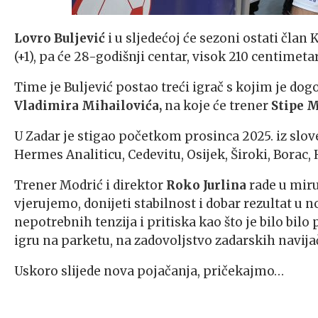
Lovro Buljević
i u sljedećoj će sezoni ostati član
(+1), pa će 28-godišnji centar, visok 210 centimetar
Time je Buljević postao treći igrač s kojim je d
Vladimira Mihailovića,
na koje će trener
Stipe M
U Zadar je stigao početkom prosinca 2025. iz slov
Hermes Analiticu, Cedevitu, Osijek, Široki, Borac,
Trener Modrić i direktor
Roko Jurlina
rade u miru
vjerujemo, donijeti stabilnost i dobar rezultat u 
nepotrebnih tenzija i pritiska kao što je bilo bilo 
igru na parketu, na zadovoljstvo zadarskih navija
Uskoro slijede nova pojačanja, pričekajmo…