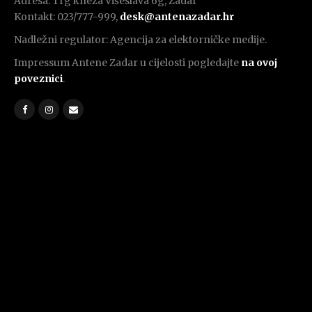
Adresa: Trg kneza Višeslava 6g, Zadar
Kontakt: 023/777-999,
desk@antenazadar.hr
Nadležni regulator: Agencija za elektorničke medije.
Impressum Antene Zadar u cijelosti pogledajte
na ovoj
poveznici
.