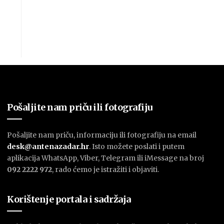
Pošaljite nam priču ili fotografiju
Pošaljite nam priču, informaciju ili fotografiju na email
desk@antenazadar.hr
. Isto možete poslati i putem
aplikacija WhatsApp, Viber, Telegram ili iMessage na broj
092 2222 972
, rado ćemo je istražiti i objaviti.
Korištenje portala i sadržaja