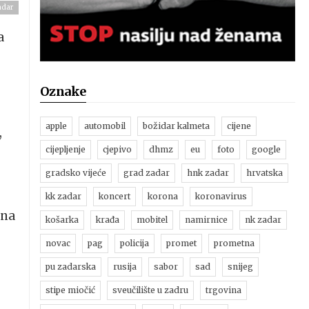
adar
a
Oznake
apple
automobil
božidar kalmeta
cijene
,
cijepljenje
cjepivo
dhmz
eu
foto
google
gradsko vijeće
grad zadar
hnk zadar
hrvatska
kk zadar
koncert
korona
koronavirus
 na
košarka
krađa
mobitel
namirnice
nk zadar
novac
pag
policija
promet
prometna
pu zadarska
rusija
sabor
sad
snijeg
stipe miočić
sveučilište u zadru
trgovina