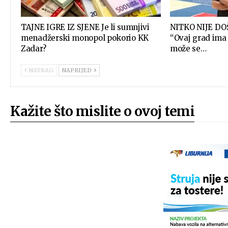
TAJNE IGRE IZ SJENE Je li sumnjivi
NITKO NIJE DO
menadžerski monopol pokorio KK
“Ovaj grad ima 
Zadar?
može se…
NATRAG
NAPRIJED
Kažite što mislite o ovoj temi