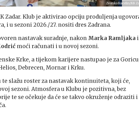
Zvonko Kucelin/KK Z
 KK Zadar. Klub je aktivirao opciju produljenja ugovor
a, i u sezoni 2026./27. nositi dres Zadrana.
ogovoren nastavak suradnje, nakon
Marka Ramljaka
i
odrić
moći računati i u novoj sezoni.
enske Krke, a tijekom karijere nastupao je za Goricu
 Helios, Debrecen, Mornar i Krku.
 te slažu roster za nastavak kontinuiteta, koji će,
novoj sezoni. Atmosfera u Klubu je pozitivna, bez
prije te se očekuje da će se takvo okruženje odraziti i
ča.