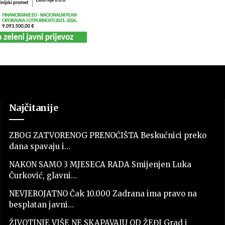
Najčitanije
ZBOG ZATVORENOG PRENOĆIŠTA Beskućnici preko
dana spavaju i…
NAKON SAMO 3 MJESECA RADA Smijenjen Luka
Čurković, glavni…
NEVJEROJATNO Čak 10.000 Zadrana ima pravo na
besplatan javni…
ŽIVOTINJE VIŠE NE SKAPAVAJU OD ŽEĐI Grad i