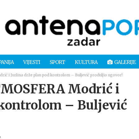
PANIJA
VIJESTI
SPORT
KULTURA
GALERIJE
 Jurlina drže plan pod kontrolom – Buljević produljio ugovor!
MOSFERA Modrić i
 kontrolom – Buljević
7