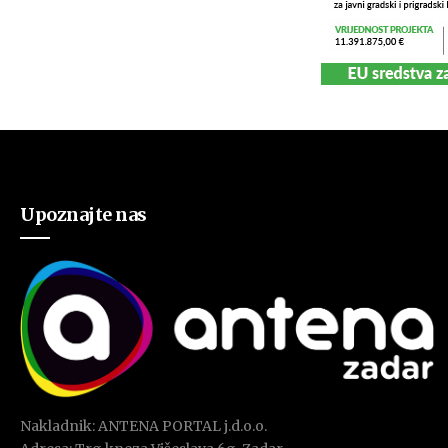
Upoznajte nas
Nakladnik: ANTENA PORTAL j.d.o.o.