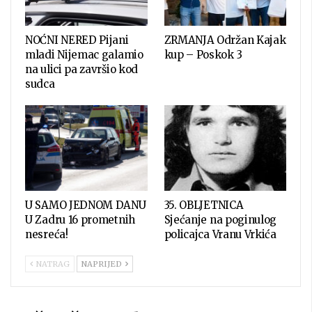
NOĆNI NERED Pijani
ZRMANJA Održan Kajak
mladi Nijemac galamio
kup – Poskok 3
na ulici pa završio kod
sudca
U SAMO JEDNOM DANU
35. OBLJETNICA
U Zadru 16 prometnih
Sjećanje na poginulog
nesreća!
policajca Vranu Vrkića
NATRAG
NAPRIJED