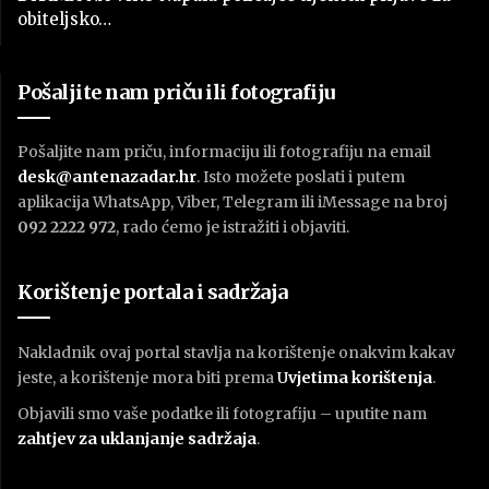
obiteljsko…
Pošaljite nam priču ili fotografiju
Pošaljite nam priču, informaciju ili fotografiju na email
desk@antenazadar.hr
. Isto možete poslati i putem
aplikacija WhatsApp, Viber, Telegram ili iMessage na broj
092 2222 972
, rado ćemo je istražiti i objaviti.
Korištenje portala i sadržaja
Nakladnik ovaj portal stavlja na korištenje onakvim kakav
jeste, a korištenje mora biti prema
U
vjetima korištenja
.
Objavili smo vaše podatke ili fotografiju – uputite nam
zahtjev za uklanjanje sadržaja
.