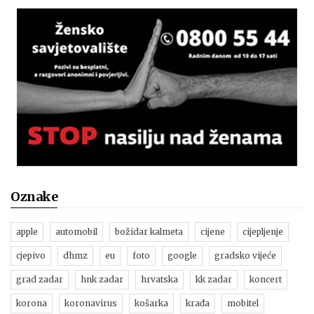
Oznake
apple
automobil
božidar kalmeta
cijene
cijepljenje
cjepivo
dhmz
eu
foto
google
gradsko vijeće
grad zadar
hnk zadar
hrvatska
kk zadar
koncert
korona
koronavirus
košarka
krađa
mobitel