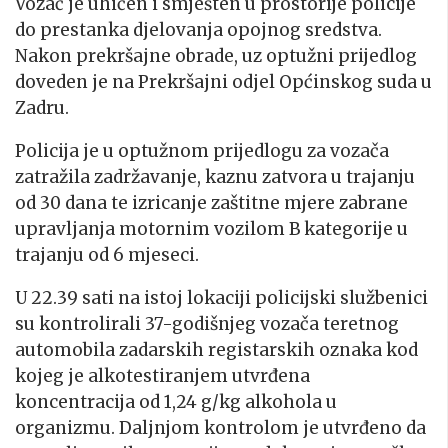
Vozač je uhićen i smješten u prostorije policije
do prestanka djelovanja opojnog sredstva.
Nakon prekršajne obrade, uz optužni prijedlog
doveden je na Prekršajni odjel Općinskog suda u
Zadru.
Policija je u optužnom prijedlogu za vozača
zatražila zadržavanje, kaznu zatvora u trajanju
od 30 dana te izricanje zaštitne mjere zabrane
upravljanja motornim vozilom B kategorije u
trajanju od 6 mjeseci.
U 22.39 sati na istoj lokaciji policijski službenici
su kontrolirali 37-godišnjeg vozača teretnog
automobila zadarskih registarskih oznaka kod
kojeg je alkotestiranjem utvrđena
koncentracija od 1,24 g/kg alkohola u
organizmu. Daljnjom kontrolom je utvrđeno da