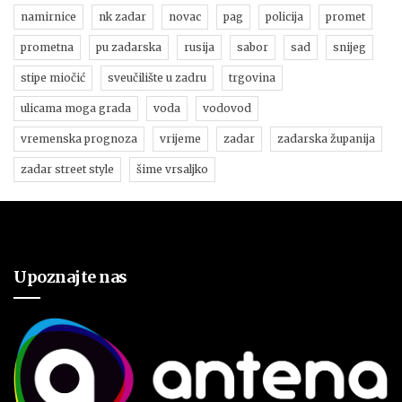
namirnice
nk zadar
novac
pag
policija
promet
prometna
pu zadarska
rusija
sabor
sad
snijeg
stipe miočić
sveučilište u zadru
trgovina
ulicama moga grada
voda
vodovod
vremenska prognoza
vrijeme
zadar
zadarska županija
zadar street style
šime vrsaljko
Upoznajte nas