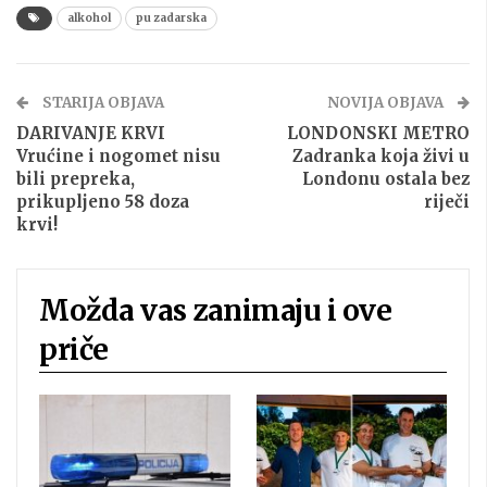
alkohol
pu zadarska
STARIJA OBJAVA
NOVIJA OBJAVA
DARIVANJE KRVI
LONDONSKI METRO
Vrućine i nogomet nisu
Zadranka koja živi u
bili prepreka,
Londonu ostala bez
prikupljeno 58 doza
riječi
krvi!
Možda vas zanimaju i ove
priče