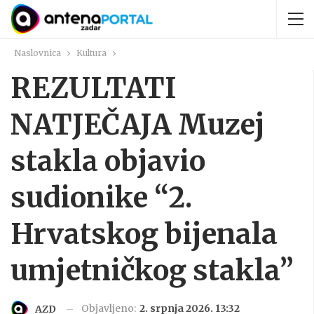
Naslovnica
Kultura
REZULTATI
NATJEČAJA Muzej
stakla objavio
sudionike “2.
Hrvatskog bijenala
umjetničkog stakla”
Objavljeno:
2. srpnja 2026. 13:32
AZD