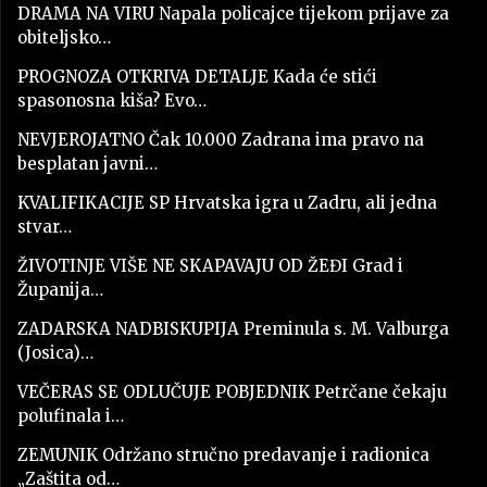
DRAMA NA VIRU Napala policajce tijekom prijave za
obiteljsko…
PROGNOZA OTKRIVA DETALJE Kada će stići
spasonosna kiša? Evo…
NEVJEROJATNO Čak 10.000 Zadrana ima pravo na
besplatan javni…
KVALIFIKACIJE SP Hrvatska igra u Zadru, ali jedna
stvar…
ŽIVOTINJE VIŠE NE SKAPAVAJU OD ŽEĐI Grad i
Županija…
ZADARSKA NADBISKUPIJA Preminula s. M. Valburga
(Josica)…
VEČERAS SE ODLUČUJE POBJEDNIK Petrčane čekaju
polufinala i…
ZEMUNIK Održano stručno predavanje i radionica
„Zaštita od…