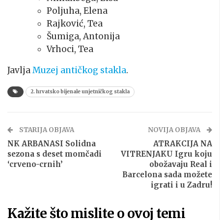
Poljuha, Elena
Rajković, Tea
Šumiga, Antonija
Vrhoci, Tea
Javlja
Muzej antičkog stakla
.
2. hrvatsko bijenale unjetničkog stakla
STARIJA OBJAVA
NOVIJA OBJAVA
NK ARBANASI Solidna
ATRAKCIJA NA
sezona s deset momčadi
VITRENJAKU Igru koju
‘crveno-crnih’
obožavaju Real i
Barcelona sada možete
igrati i u Zadru!
Kažite što mislite o ovoj temi