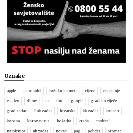
Oznake
apple
automobil
božidar kalmeta
cijene
cijepljenje
cjepivo
dhmz
eu
foto
google
gradsko vijeće
grad zadar
hnk zadar
hrvatska
kk zadar
koncert
korona
koronavirus
košarka
krađa
mobitel
namirnice
nk zadar
novac
pag
policija
promet