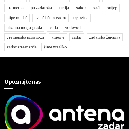
prometna
pu zadarska
rusija
sabor
sad
snijeg
stipe miočić
sveučilište u zadru
trgovina
ulicama moga grada
voda
vodovod
vremenska prognoza
vrijeme
zadar
zadarska županija
zadar street style
šime vrsaljko
Upoznajte nas