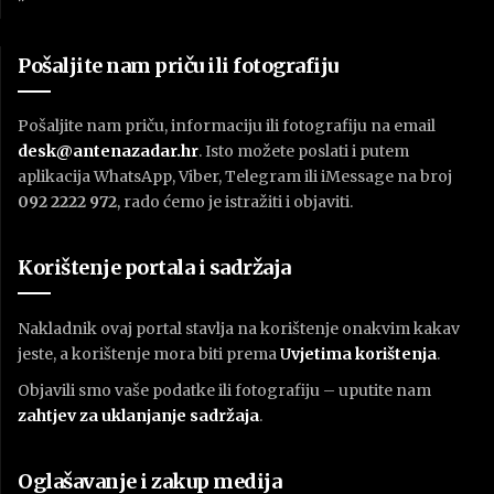
Pošaljite nam priču ili fotografiju
Pošaljite nam priču, informaciju ili fotografiju na email
desk@antenazadar.hr
. Isto možete poslati i putem
aplikacija WhatsApp, Viber, Telegram ili iMessage na broj
092 2222 972
, rado ćemo je istražiti i objaviti.
Korištenje portala i sadržaja
Nakladnik ovaj portal stavlja na korištenje onakvim kakav
jeste, a korištenje mora biti prema
U
vjetima korištenja
.
Objavili smo vaše podatke ili fotografiju – uputite nam
zahtjev za uklanjanje sadržaja
.
Oglašavanje i zakup medija