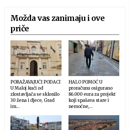
Možda vas zanimaju i ove
priče
PORAŽAVAJUĆI PODACI
HALO POMOĆ U
U Maloj kući od
proračunu osigurano
zlostavljača se sklonilo
86.000 eura za projekt
30 žena i djece, Grad
koji spašava stare i
im…
nemoćne,…