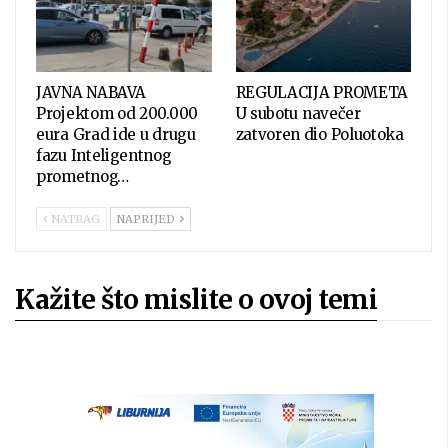
JAVNA NABAVA
REGULACIJA PROMETA
Projektom od 200.000
U subotu navečer
eura Grad ide u drugu
zatvoren dio Poluotoka
fazu Inteligentnog
prometnog…
NATRAG
NAPRIJED
Kažite što mislite o ovoj temi