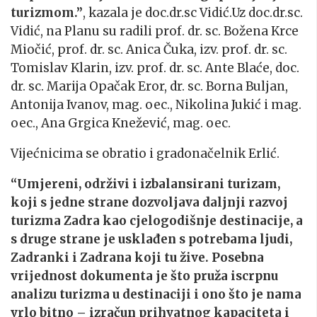
turizmom.”
, kazala je doc.dr.sc Vidić.Uz doc.dr.sc.
Vidić, na Planu su radili prof. dr. sc. Božena Krce
Miočić, prof. dr. sc. Anica Čuka, izv. prof. dr. sc.
Tomislav Klarin, izv. prof. dr. sc. Ante Blaće, doc.
dr. sc. Marija Opačak Eror, dr. sc. Borna Buljan,
Antonija Ivanov, mag. oec., Nikolina Jukić i mag.
oec., Ana Grgica Knežević, mag. oec.
Vijećnicima se obratio i gradonačelnik Erlić.
“Umjereni, održivi i izbalansirani turizam,
koji s jedne strane dozvoljava daljnji razvoj
turizma Zadra kao cjelogodišnje destinacije, a
s druge strane je usklađen s potrebama ljudi,
Zadranki i Zadrana koji tu žive. Posebna
vrijednost dokumenta je što pruža iscrpnu
analizu turizma u destinaciji i ono što je nama
vrlo bitno – izračun prihvatnog kapaciteta i