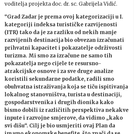
voditelja projekta doc. dr. sc. Gabrijela Vidić
.
“Grad Zadar je prema ovoj kategorizaciji u I.
kategoriji indeksa turističke razvijenosti
(ITR) tako da je za razliku od nekih manje
razvijenih destinacija bio obvezan izračunati
prihvatni kapacitet i pokazatelje održivosti
turizma. Mi smo za izračune ne samo tih
pokazatelja nego cijele te resursno-
atrakcijske osnove i za sve druge analize
koristili sekundarne podatke, radili smo
obuhvatna istraživanja koja se tiču ispitivanja
lokalnog stanovništva, turista u destinaciji,
gospodarstvenika i drugih dionika kako
bismo dobili iz različitih perspektiva nekakve
inpute i razvojne smjerove, da vidimo „kako
svi dišu“. Cilj je bio usmjeriti ovaj Plan da
imamo ekonomske benefite, što znači da se