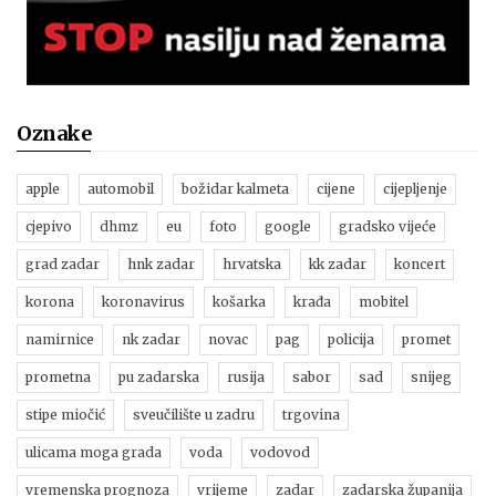
Oznake
apple
automobil
božidar kalmeta
cijene
cijepljenje
cjepivo
dhmz
eu
foto
google
gradsko vijeće
grad zadar
hnk zadar
hrvatska
kk zadar
koncert
korona
koronavirus
košarka
krađa
mobitel
namirnice
nk zadar
novac
pag
policija
promet
prometna
pu zadarska
rusija
sabor
sad
snijeg
stipe miočić
sveučilište u zadru
trgovina
ulicama moga grada
voda
vodovod
vremenska prognoza
vrijeme
zadar
zadarska županija