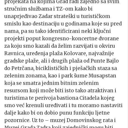
projekata na kojima Grad radi
zajedno sa
svim
stručnim službama i TZ-om kako bi
unaprjeđivao Zadar strateški u turističkom
smislu kao destinaciju u godinama koje su pred
nama, pa su tako identificirani neki ključni
projekti poput kongresno-koncertne dvorane
za koju smo kazali da želim razvijati u okviru
Ravnica, uređenja plaža Kolovare, najvažnije
gradske plaže, ali i drugih plaža od Punte Bajlo
do Petrčana, biciklističkih i pješačkih staza sa
zelenim zonama, kao i park šume Musapstan
koja se smatra jednim bitnim zelenim
resursom koji može biti isto tako atraktivan i
turistima te perivoja bastiona Citadela kojeg
smo već krenuli uređivati i tu moramo nastaviti
dalje kako bi on dobio punu funkciju ljetne
pozornice. Uz to – muzej Domovinskog rata i
Muzej Grada Zadra koji zajednički mogu biti