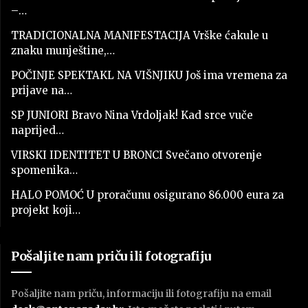
–…
TRADICIONALNA MANIFESTACIJA Vrške ćakule u
znaku munještine,…
POČINJE SPEKTAKL NA VIŠNJIKU Još ima vremena za
prijave na…
SP JUNIORI Bravo Nina Vrdoljak! Kad srce vuče
naprijed…
VIRSKI IDENTITET U BRONCI Svečano otvorenje
spomenika…
HALO POMOĆ U proračunu osigurano 86.000 eura za
projekt koji…
Pošaljite nam priču ili fotografiju
Pošaljite nam priču, informaciju ili fotografiju na email