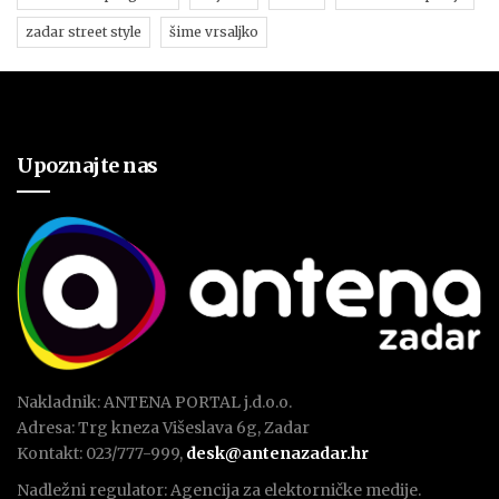
zadar street style
šime vrsaljko
Upoznajte nas
Nakladnik: ANTENA PORTAL j.d.o.o.
Adresa: Trg kneza Višeslava 6g, Zadar
Kontakt: 023/777-999,
desk@antenazadar.hr
Nadležni regulator: Agencija za elektorničke medije.