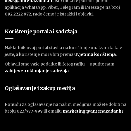
desk@antenazadar.hr
. Isto možete poslati i putem
aplikacija WhatsApp, Viber, Telegram ili iMessage na broj
092 2222 972
, rado ćemo je istražiti i objaviti.
Korištenje portala i sadržaja
Nakladnik ovaj portal stavlja na korištenje onakvim kakav
jeste, a korištenje mora biti prema
U
vjetima korištenja
.
Objavili smo vaše podatke ili fotografiju – uputite nam
zahtjev za uklanjanje sadržaja
.
Oglašavanje i zakup medija
Ponudu za oglašavanje na našim medijima možete dobiti na
broju
023/777-999
ili emailu
marketing@antenazadar.hr
.