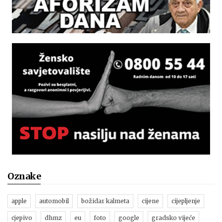
Oznake
apple
automobil
božidar kalmeta
cijene
cijepljenje
cjepivo
dhmz
eu
foto
google
gradsko vijeće