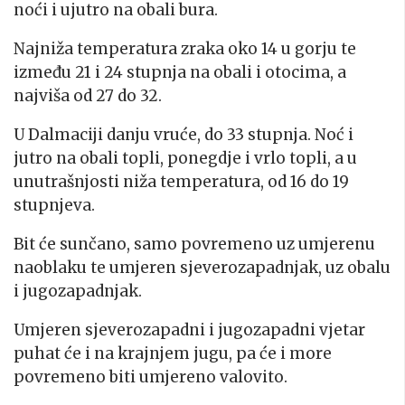
noći i ujutro na obali bura.
Najniža temperatura zraka oko 14 u gorju te
između 21 i 24 stupnja na obali i otocima, a
najviša od 27 do 32.
U Dalmaciji danju vruće, do 33 stupnja. Noć i
jutro na obali topli, ponegdje i vrlo topli, a u
unutrašnjosti niža temperatura, od 16 do 19
stupnjeva.
Bit će sunčano, samo povremeno uz umjerenu
naoblaku te umjeren sjeverozapadnjak, uz obalu
i jugozapadnjak.
Umjeren sjeverozapadni i jugozapadni vjetar
puhat će i na krajnjem jugu, pa će i more
povremeno biti umjereno valovito.