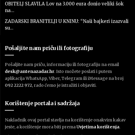
OBITELJ SLAVILA Lov na 3.000 eura donio veliki šok
na…
ZADARSKI BRANITELJI U KNINU: “Naši bajkeri izazvali
su…
Pošaljite nam priču ili fotografiju
Pošaljite nam priču, informaciju ili fotografiju na email
desk@antenazadar.hr
. Isto možete poslati i putem
aplikacija WhatsApp, Viber, Telegram ili iMessage na broj
092 2222 972
, rado ćemo je istražiti i objaviti.
Korištenje portala i sadržaja
Nakladnik ovaj portal stavlja na korištenje onakvim kakav
jeste, a korištenje mora biti prema
U
vjetima korištenja
.