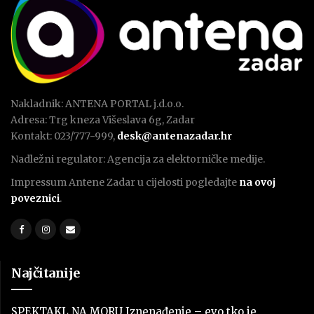
Nakladnik: ANTENA PORTAL j.d.o.o.
Adresa: Trg kneza Višeslava 6g, Zadar
Kontakt: 023/777-999,
desk@antenazadar.hr
Nadležni regulator: Agencija za elektorničke medije.
Impressum Antene Zadar u cijelosti pogledajte
na ovoj
poveznici
.
Najčitanije
SPEKTAKL NA MORU Iznenađenje – evo tko je