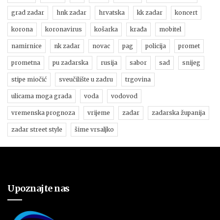
grad zadar
hnk zadar
hrvatska
kk zadar
koncert
korona
koronavirus
košarka
krađa
mobitel
namirnice
nk zadar
novac
pag
policija
promet
prometna
pu zadarska
rusija
sabor
sad
snijeg
stipe miočić
sveučilište u zadru
trgovina
ulicama moga grada
voda
vodovod
vremenska prognoza
vrijeme
zadar
zadarska županija
zadar street style
šime vrsaljko
Upoznajte nas