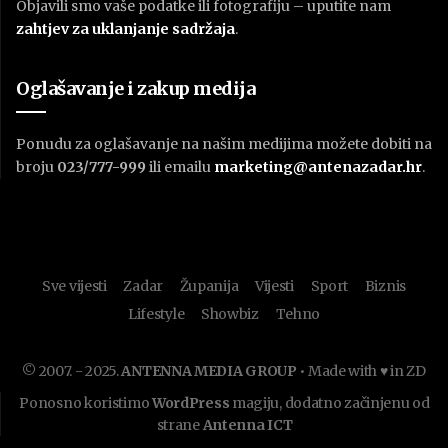
Objavili smo vaše podatke ili fotografiju – uputite nam
zahtjev za uklanjanje sadržaja
.
Oglašavanje i zakup medija
Ponudu za oglašavanje na našim medijima možete dobiti na
broju
023/777-999
ili emailu
marketing@antenazadar.hr
.
Sve vijesti
Zadar
Županija
Vijesti
Sport
Biznis
Lifestyle
Showbiz
Tehno
© 2007. - 2025.
ANTENNA MEDIA GROUP
• Made with ♥ in ZD
Ponosno koristimo
WordPress
magiju, dodatno začinjenu od
strane
Antenna ICT