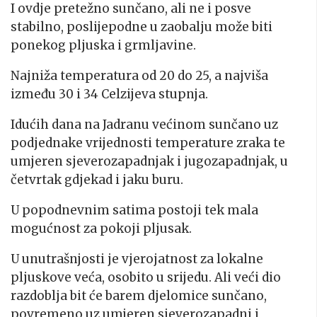
I ovdje pretežno sunčano, ali ne i posve
stabilno, poslijepodne u zaobalju može biti
ponekog pljuska i grmljavine.
Najniža temperatura od 20 do 25, a najviša
između 30 i 34 Celzijeva stupnja.
Idućih dana na Jadranu većinom sunčano uz
podjednake vrijednosti temperature zraka te
umjeren sjeverozapadnjak i jugozapadnjak, u
četvrtak gdjekad i jaku buru.
U popodnevnim satima postoji tek mala
mogućnost za pokoji pljusak.
U unutrašnjosti je vjerojatnost za lokalne
pljuskove veća, osobito u srijedu. Ali veći dio
razdoblja bit će barem djelomice sunčano,
povremeno uz umjeren sjeverozapadni i