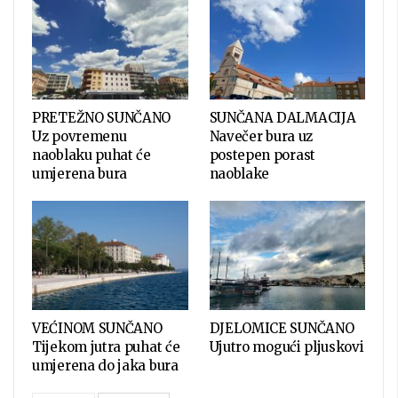
PRETEŽNO SUNČANO
SUNČANA DALMACIJA
Uz povremenu
Navečer bura uz
naoblaku puhat će
postepen porast
umjerena bura
naoblake
VEĆINOM SUNČANO
DJELOMICE SUNČANO
Tijekom jutra puhat će
Ujutro mogući pljuskovi
umjerena do jaka bura