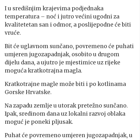
I u središnjim krajevima podjednaka
temperatura – noć i jutro većini ugodni za
kvalitetetan san i odmor, a poslijepodne će biti
vruće.
Bit će uglavnom sunčano, povremeno će puhati
umjeren jugozapadnjak, osobito u drugom
dijelu dana, a ujutro je mjestimice uz rijeke
moguća kratkotrajna magla.
Kratkotrajne magle može biti i po kotlinama
Gorske Hrvatske.
Na zapadu zemlje u utorak pretežno sunčano.
Ipak, sredinom dana uz lokalni razvoj oblaka
moguć je poneki pljusak.
Puhat će povremeno umjeren jugozapadnjak, u