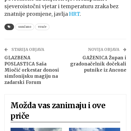
sjeveroistočni vjetar i temperaturu zraka bez
znatnije promjene, javlja
HRT
.
sunčano
vruće
STARIJA OBJAVA
NOVIJA OBJAVA
GLAZBENA
GAŽENICA Župan i
POSLASTICA Saša
gradonačelnik dočekali
Miočić orkestar donosi
putnike iz Ancone
simfonijsku magiju na
zadarski Forum
Možda vas zanimaju i ove
priče