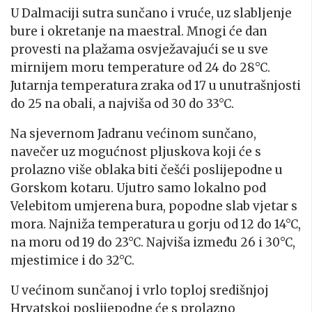
U Dalmaciji sutra sunčano i vruće, uz slabljenje
bure i okretanje na maestral. Mnogi će dan
provesti na plažama osvježavajući se u sve
mirnijem moru temperature od 24 do 28°C.
Jutarnja temperatura zraka od 17 u unutrašnjosti
do 25 na obali, a najviša od 30 do 33°C.
Na sjevernom Jadranu većinom sunčano,
navečer uz mogućnost pljuskova koji će s
prolazno više oblaka biti češći poslijepodne u
Gorskom kotaru. Ujutro samo lokalno pod
Velebitom umjerena bura, popodne slab vjetar s
mora. Najniža temperatura u gorju od 12 do 14°C,
na moru od 19 do 23°C. Najviša između 26 i 30°C,
mjestimice i do 32°C.
U većinom sunčanoj i vrlo toploj središnjoj
Hrvatskoj poslijepodne će s prolazno