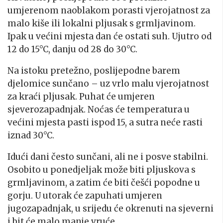
umjerenom naoblakom porasti vjerojatnost za
malo kiše ili lokalni pljusak s grmljavinom.
Ipak u većini mjesta dan će ostati suh. Ujutro od
12 do 15°C, danju od 28 do 30°C.
Na istoku pretežno, poslijepodne barem
djelomice sunčano – uz vrlo malu vjerojatnost
za kraći pljusak. Puhat će umjeren
sjeverozapadnjak. Noćas će temperatura u
većini mjesta pasti ispod 15, a sutra neće rasti
iznad 30°C.
Idući dani često sunčani, ali ne i posve stabilni.
Osobito u ponedjeljak može biti pljuskova s
grmljavinom, a zatim će biti češći popodne u
gorju. U utorak će zapuhati umjeren
jugozapadnjak, u srijedu će okrenuti na sjeverni
i bit će malo manje vruće.