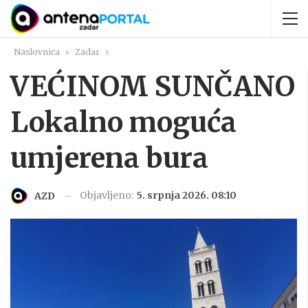
Naslovnica
Zadar
VEĆINOM SUNČANO
Lokalno moguća
umjerena bura
Objavljeno:
5. srpnja 2026. 08:10
AZD