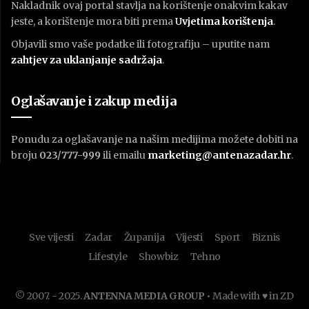
Nakladnik ovaj portal stavlja na korištenje onakvim kakav
jeste, a korištenje mora biti prema
U
vjetima korištenja
.
Objavili smo vaše podatke ili fotografiju – uputite nam
zahtjev za uklanjanje sadržaja
.
Oglašavanje i zakup medija
Ponudu za oglašavanje na našim medijima možete dobiti na
broju
023/777-999
ili emailu
marketing@antenazadar.hr
.
Sve vijesti
Zadar
Županija
Vijesti
Sport
Biznis
Lifestyle
Showbiz
Tehno
© 2007. - 2025.
ANTENNA MEDIA GROUP
• Made with ♥ in ZD