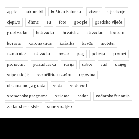
apple
automobil
božidar kalmeta
cijene
cijepljenje
cjepivo
dhmz
eu
foto
google
gradsko vijeće
grad zadar
hnk zadar
hrvatska
kk zadar
koncert
korona
koronavirus
košarka
krađa
mobitel
namirnice
nk zadar
novac
pag
policija
promet
prometna
pu zadarska
rusija
sabor
sad
snijeg
stipe miočić
sveučilište u zadru
trgovina
ulicama moga grada
voda
vodovod
vremenska prognoza
vrijeme
zadar
zadarska županija
zadar street style
šime vrsaljko