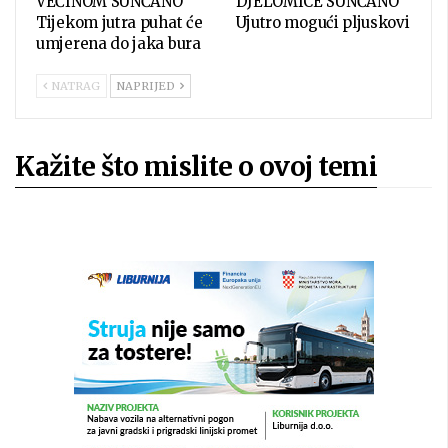
VEĆINOM SUNČANO
DJELOMICE SUNČANO
Tijekom jutra puhat će
Ujutro mogući pljuskovi
umjerena do jaka bura
NATRAG
NAPRIJED
Kažite što mislite o ovoj temi