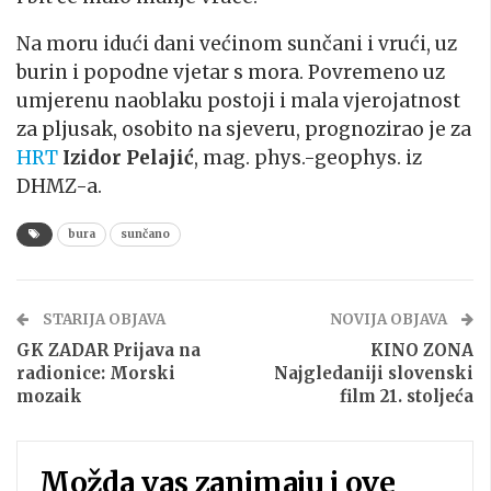
Na moru idući dani većinom sunčani i vrući, uz
burin i popodne vjetar s mora. Povremeno uz
umjerenu naoblaku postoji i mala vjerojatnost
za pljusak, osobito na sjeveru, prognozirao je za
HRT
Izidor Pelajić
, mag. phys.-geophys. iz
DHMZ-a.
bura
sunčano
STARIJA OBJAVA
NOVIJA OBJAVA
GK ZADAR Prijava na
KINO ZONA
radionice: Morski
Najgledaniji slovenski
mozaik
film 21. stoljeća
Možda vas zanimaju i ove