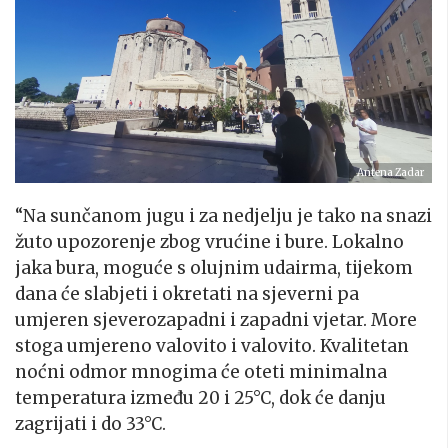
Antena Zadar
“Na sunčanom jugu i za nedjelju je tako na snazi
žuto upozorenje zbog vrućine i bure. Lokalno
jaka bura, moguće s olujnim udairma, tijekom
dana će slabjeti i okretati na sjeverni pa
umjeren sjeverozapadni i zapadni vjetar. More
stoga umjereno valovito i valovito. Kvalitetan
noćni odmor mnogima će oteti minimalna
temperatura između 20 i 25°C, dok će danju
zagrijati i do 33°C.