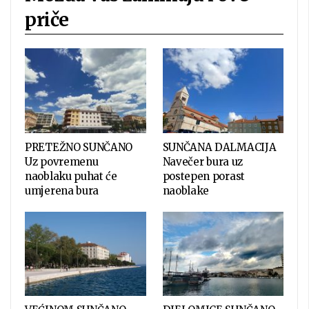
priče
PRETEŽNO SUNČANO
SUNČANA DALMACIJA
Uz povremenu
Navečer bura uz
naoblaku puhat će
postepen porast
umjerena bura
naoblake