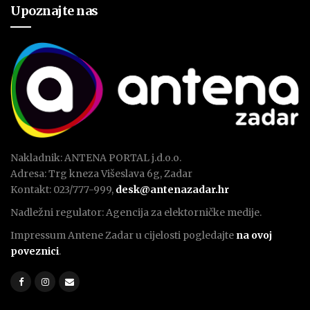
Upoznajte nas
Nakladnik: ANTENA PORTAL j.d.o.o.
Adresa: Trg kneza Višeslava 6g, Zadar
Kontakt: 023/777-999,
desk@antenazadar.hr
Nadležni regulator: Agencija za elektorničke medije.
Impressum Antene Zadar u cijelosti pogledajte
na ovoj
poveznici
.