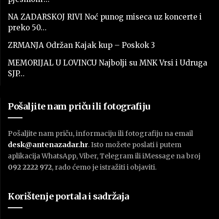
NA ZADARSKOJ RIVI Noć punog miseca uz koncerte i
preko 50…
ZRMANJA Održan Kajak kup – Poskok 3
MEMORIJAL U LOVINCU Najbolji su MNK Vrsi i Udruga
SJP…
Pošaljite nam priču ili fotografiju
Pošaljite nam priču, informaciju ili fotografiju na email
desk@antenazadar.hr
. Isto možete poslati i putem
aplikacija WhatsApp, Viber, Telegram ili iMessage na broj
092 2222 972
, rado ćemo je istražiti i objaviti.
Korištenje portala i sadržaja