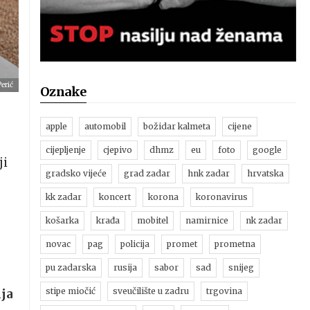
erić
Oznake
apple
automobil
božidar kalmeta
cijene
cijepljenje
cjepivo
dhmz
eu
foto
google
ji
gradsko vijeće
grad zadar
hnk zadar
hrvatska
kk zadar
koncert
korona
koronavirus
košarka
krađa
mobitel
namirnice
nk zadar
novac
pag
policija
promet
prometna
pu zadarska
rusija
sabor
sad
snijeg
stipe miočić
sveučilište u zadru
trgovina
ija