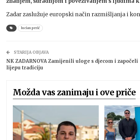
znanjem, suradnjom i povezivanjem s ljudima koj
Zadar zaslužuje europski način razmišljanja i kon
lucian perić
STARIJA OBJAVA
NK ZADARNOVA Zamijenili uloge s djecom i započeli
lijepu tradiciju
Možda vas zanimaju i ove priče