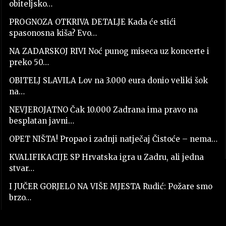
obiteljsko…
PROGNOZA OTKRIVA DETALJE Kada će stići
spasonosna kiša? Evo…
NA ZADARSKOJ RIVI Noć punog miseca uz koncerte i
preko 50…
OBITELJ SLAVILA Lov na 3.000 eura donio veliki šok
na…
NEVJEROJATNO Čak 10.000 Zadrana ima pravo na
besplatan javni…
OPET NIŠTA! Propao i zadnji natječaj Čistoće – nema…
KVALIFIKACIJE SP Hrvatska igra u Zadru, ali jedna
stvar…
I JUČER GORJELO NA VIŠE MJESTA Rudić: Požare smo
brzo…