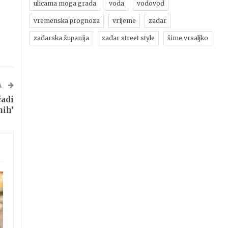
ulicama moga grada
voda
vodovod
vremenska prognoza
vrijeme
zadar
zadarska županija
zadar street style
šime vrsaljko
A
adi
nih’