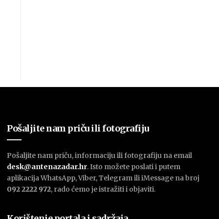
Pošaljite nam priču ili fotografiju
Pošaljite nam priču, informaciju ili fotografiju na email
desk@antenazadar.hr
. Isto možete poslati i putem
aplikacija WhatsApp, Viber, Telegram ili iMessage na broj
092 2222 972
, rado ćemo je istražiti i objaviti.
Korištenje portala i sadržaja