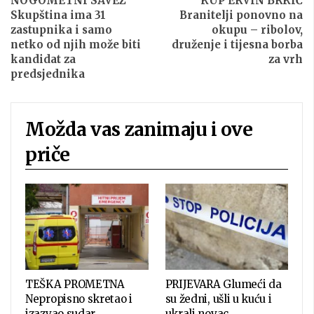
NOGOMETNI SAVEZ
KUP ERVIN BRKIĆ
Skupština ima 31
Branitelji ponovno na
zastupnika i samo
okupu – ribolov,
netko od njih može biti
druženje i tijesna borba
kandidat za
za vrh
predsjednika
Možda vas zanimaju i ove
priče
TEŠKA PROMETNA
PRIJEVARA Glumeći da
Nepropisno skretao i
su žedni, ušli u kuću i
izazvao sudar,
ukrali novac