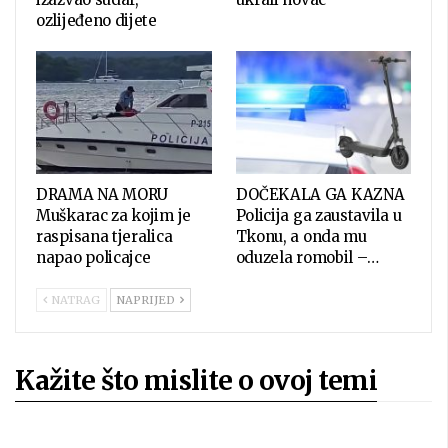
ozlijeđeno dijete
DRAMA NA MORU
DOČEKALA GA KAZNA
Muškarac za kojim je
Policija ga zaustavila u
raspisana tjeralica
Tkonu, a onda mu
napao policajce
oduzela romobil –…
NATRAG
NAPRIJED
Kažite što mislite o ovoj temi