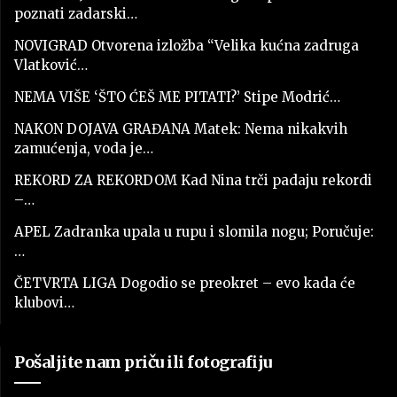
poznati zadarski…
NOVIGRAD Otvorena izložba “Velika kućna zadruga
Vlatković…
NEMA VIŠE ‘ŠTO ĆEŠ ME PITATI?’ Stipe Modrić…
NAKON DOJAVA GRAĐANA Matek: Nema nikakvih
zamućenja, voda je…
REKORD ZA REKORDOM Kad Nina trči padaju rekordi
–…
APEL Zadranka upala u rupu i slomila nogu; Poručuje:
…
ČETVRTA LIGA Dogodio se preokret – evo kada će
klubovi…
Pošaljite nam priču ili fotografiju