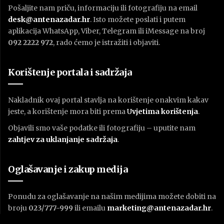
Pošaljite nam priču, informaciju ili fotografiju na email
desk@antenazadar.hr
. Isto možete poslati i putem
aplikacija WhatsApp, Viber, Telegram ili iMessage na broj
092 2222 972
, rado ćemo je istražiti i objaviti.
Korištenje portala i sadržaja
Nakladnik ovaj portal stavlja na korištenje onakvim kakav
jeste, a korištenje mora biti prema
U
vjetima korištenja
.
Objavili smo vaše podatke ili fotografiju – uputite nam
zahtjev za uklanjanje sadržaja
.
Oglašavanje i zakup medija
Ponudu za oglašavanje na našim medijima možete dobiti na
broju
023/777-999
ili emailu
marketing@antenazadar.hr
.