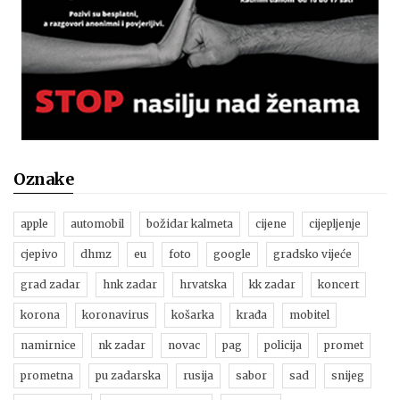
Oznake
apple
automobil
božidar kalmeta
cijene
cijepljenje
cjepivo
dhmz
eu
foto
google
gradsko vijeće
grad zadar
hnk zadar
hrvatska
kk zadar
koncert
korona
koronavirus
košarka
krađa
mobitel
namirnice
nk zadar
novac
pag
policija
promet
prometna
pu zadarska
rusija
sabor
sad
snijeg