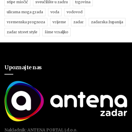
stipe miočić
sveučilište u zadru
trgovina
ulicama moga grada
voda
vodovod
vremenska prognoza
vrijeme
zadar
zadarska županija
zadar street style
šime vrsaljko
Upoznajte nas
Nakladnik: ANTENA PORTAL j.d.o.o.