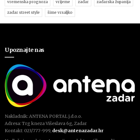
vremenska prognoza
vrijeme
zadar
zadarska županija
zadar street style
šime vrsaljko
Upoznajte nas
Nakladnik: ANTENA PORTAL j.d.o.o.
Adresa: Trg kneza Višeslava 6g, Zadar
Kontakt: 023/777-999,
desk@antenazadar.hr