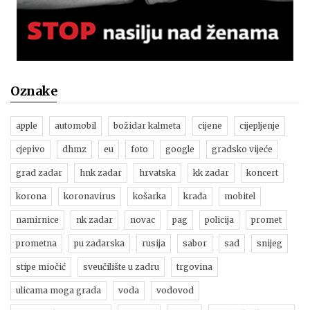
Oznake
apple
automobil
božidar kalmeta
cijene
cijepljenje
cjepivo
dhmz
eu
foto
google
gradsko vijeće
grad zadar
hnk zadar
hrvatska
kk zadar
koncert
korona
koronavirus
košarka
krađa
mobitel
namirnice
nk zadar
novac
pag
policija
promet
prometna
pu zadarska
rusija
sabor
sad
snijeg
stipe miočić
sveučilište u zadru
trgovina
ulicama moga grada
voda
vodovod