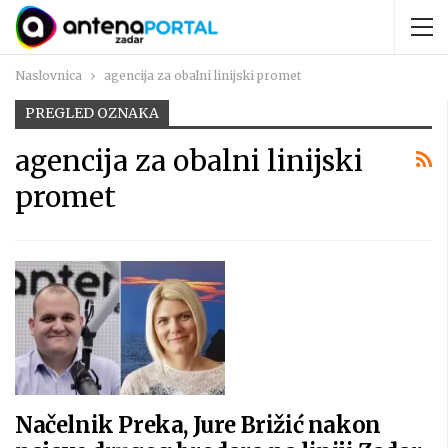
Naslovnica
agencija za obalni linijski promet
PREGLED OZNAKA
agencija za obalni linijski
promet
Načelnik Preka, Jure Brižić nakon