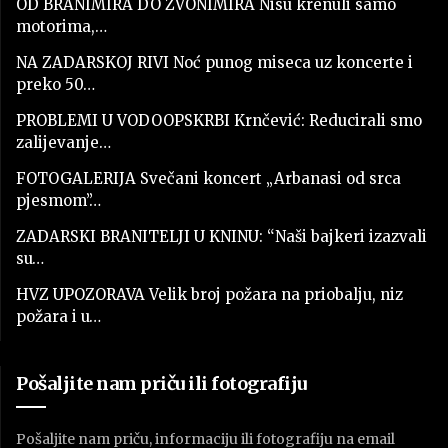
OD BRANIMIRA DO ZVONIMIRA Nisu krenuli samo
motorima,…
NA ZADARSKOJ RIVI Noć punog miseca uz koncerte i
preko 50…
PROBLEMI U VODOOPSKRBI Krnčević: Reducirali smo
zalijevanje…
FOTOGALERIJA Svečani koncert „Arbanasi od srca
pjesmom”…
ZADARSKI BRANITELJI U KNINU: “Naši bajkeri izazvali
su…
HVZ UPOZORAVA Velik broj požara na priobalju, niz
požara i u…
Pošaljite nam priču ili fotografiju
Pošaljite nam priču, informaciju ili fotografiju na email