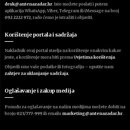
desk@antenazadar.hr
. Isto možete poslati i putem
aplikacija WhatsApp, Viber, Telegram ili iMessage na broj
092 2222 972
, rado ćemo je istražiti i objaviti.
Korištenje portala i sadržaja
Nakladnik ovaj portal stavlja na korištenje onakvim kakav
jeste, a korištenje mora biti prema
U
vjetima korištenja
.
Objavili smo vaše podatke ili fotografiju – uputite nam
zahtjev za uklanjanje sadržaja
.
Oglašavanje i zakup medija
Ponudu za oglašavanje na našim medijima možete dobiti na
broju
023/777-999
ili emailu
marketing@antenazadar.hr
.