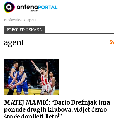
Naslovnica
agent
PREGLED OZNAKA
agent
MATEJ MAMIĆ: “Dario Drežnjak ima
ponude drugih klubova, vidjet ćemo
što će donijeti ljeto!”