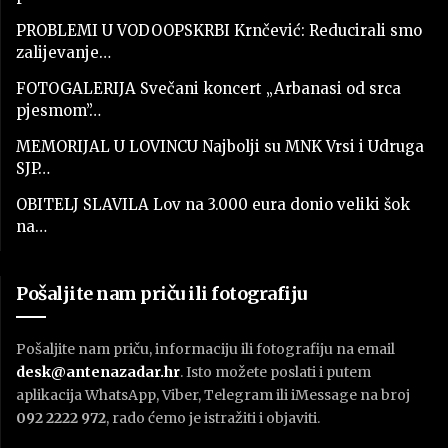
PROBLEMI U VODOOPSKRBI Krnčević: Reducirali smo
zalijevanje…
FOTOGALERIJA Svečani koncert „Arbanasi od srca
pjesmom”…
MEMORIJAL U LOVINCU Najbolji su MNK Vrsi i Udruga
SJP…
OBITELJ SLAVILA Lov na 3.000 eura donio veliki šok
na…
Pošaljite nam priču ili fotografiju
Pošaljite nam priču, informaciju ili fotografiju na email
desk@antenazadar.hr
. Isto možete poslati i putem
aplikacija WhatsApp, Viber, Telegram ili iMessage na broj
092 2222 972
, rado ćemo je istražiti i objaviti.