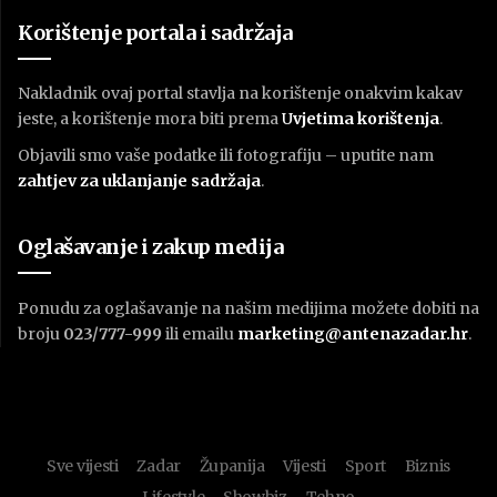
Korištenje portala i sadržaja
Nakladnik ovaj portal stavlja na korištenje onakvim kakav
jeste, a korištenje mora biti prema
U
vjetima korištenja
.
Objavili smo vaše podatke ili fotografiju – uputite nam
zahtjev za uklanjanje sadržaja
.
Oglašavanje i zakup medija
Ponudu za oglašavanje na našim medijima možete dobiti na
broju
023/777-999
ili emailu
marketing@antenazadar.hr
.
Sve vijesti
Zadar
Županija
Vijesti
Sport
Biznis