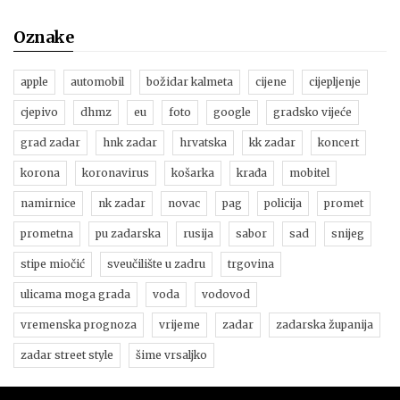
Oznake
apple
automobil
božidar kalmeta
cijene
cijepljenje
cjepivo
dhmz
eu
foto
google
gradsko vijeće
grad zadar
hnk zadar
hrvatska
kk zadar
koncert
korona
koronavirus
košarka
krađa
mobitel
namirnice
nk zadar
novac
pag
policija
promet
prometna
pu zadarska
rusija
sabor
sad
snijeg
stipe miočić
sveučilište u zadru
trgovina
ulicama moga grada
voda
vodovod
vremenska prognoza
vrijeme
zadar
zadarska županija
zadar street style
šime vrsaljko