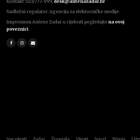
Kontakt: 023/777-999,
desk@antenazadar.hr
Nadležni regulator: Agencija za elektorničke medije.
Impressum Antene Zadar u cijelosti pogledajte
na ovoj
poveznici
.
Sve vijesti
Zadar
Županija
Vijesti
Sport
Biznis
Life