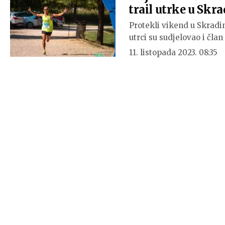
trail utrke u Skr
Protekli vikend u Skradin
utrci su sudjelovao i čla
11. listopada 2023. 08:35