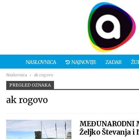
NASLOVNICA
NAJNOVIJE
ZADAR
ŽU
Naslovnica
ak rogovo
PREGLED OZNAKA
ak rogovo
MEĐUNARODNI MAR
Željko Števanja i