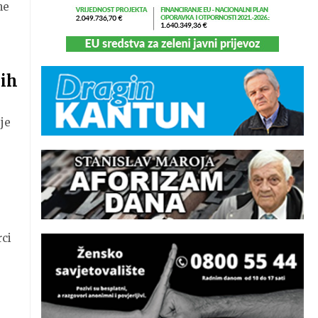
ne
jih
je
rci