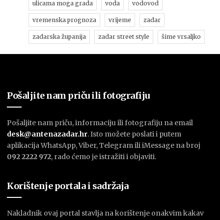
ulicama moga grada
voda
vodovod
vremenska prognoza
vrijeme
zadar
zadarska županija
zadar street style
šime vrsaljko
Pošaljite nam priču ili fotografiju
Pošaljite nam priču, informaciju ili fotografiju na email
desk@antenazadar.hr
. Isto možete poslati i putem
aplikacija WhatsApp, Viber, Telegram ili iMessage na broj
092 2222 972
, rado ćemo je istražiti i objaviti.
Korištenje portala i sadržaja
Nakladnik ovaj portal stavlja na korištenje onakvim kakav