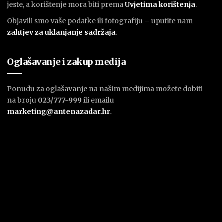
jeste, a korištenje mora biti prema
U
vjetima korištenja
.
Objavili smo vaše podatke ili fotografiju – uputite nam
zahtjev za uklanjanje sadržaja
.
Oglašavanje i zakup medija
Ponudu za oglašavanje na našim medijima možete dobiti
na broju
023/777-999
ili emailu
marketing@antenazadar.hr
.