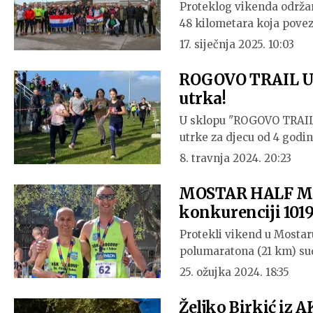
Proteklog vikenda održa
48 kilometara koja povez
17. siječnja 2025. 10:03
ROGOVO TRAIL U b
utrka!
U sklopu "ROGOVO TRAIL" u
utrke za djecu od 4 godi
8. travnja 2024. 20:23
MOSTAR HALF MARA
konkurenciji 101
Protekli vikend u Mostaru
polumaratona (21 km) su
25. ožujka 2024. 18:35
Željko Birkić iz A