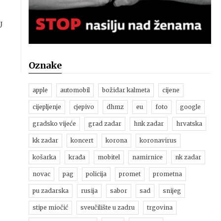
U
Oznake
apple
automobil
božidar kalmeta
cijene
cijepljenje
cjepivo
dhmz
eu
foto
google
gradsko vijeće
grad zadar
hnk zadar
hrvatska
kk zadar
koncert
korona
koronavirus
košarka
krađa
mobitel
namirnice
nk zadar
novac
pag
policija
promet
prometna
pu zadarska
rusija
sabor
sad
snijeg
stipe miočić
sveučilište u zadru
trgovina