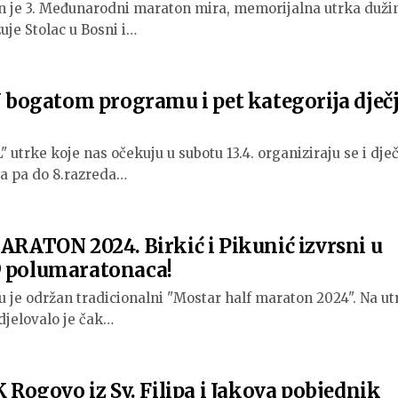
n je 3. Međunarodni maraton mira, memorijalna utrka duži
uje Stolac u Bosni i…
ogatom programu i pet kategorija dječ
trke koje nas očekuju u subotu 13.4. organiziraju se i dječ
na pa do 8.razreda…
TON 2024. Birkić i Pikunić izvrsni u
9 polumaratonaca!
 je održan tradicionalni "Mostar half maraton 2024". Na ut
djelovalo je čak…
K Rogovo iz Sv. Filipa i Jakova pobjednik