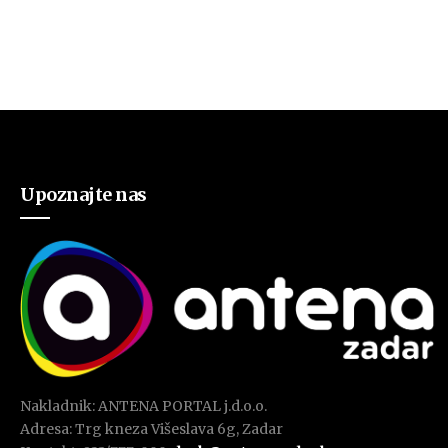
Upoznajte nas
Nakladnik: ANTENA PORTAL j.d.o.o.
Adresa: Trg kneza Višeslava 6g, Zadar