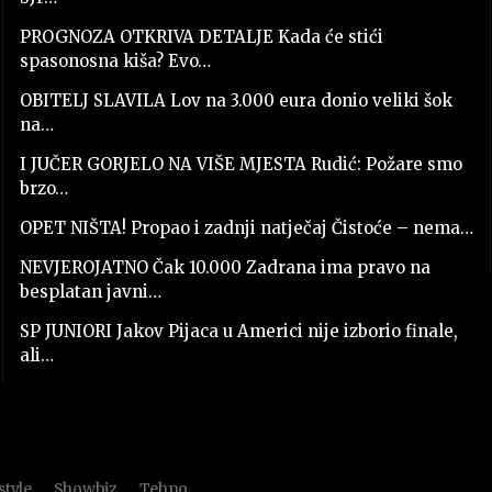
PROGNOZA OTKRIVA DETALJE Kada će stići
spasonosna kiša? Evo…
OBITELJ SLAVILA Lov na 3.000 eura donio veliki šok
na…
I JUČER GORJELO NA VIŠE MJESTA Rudić: Požare smo
brzo…
OPET NIŠTA! Propao i zadnji natječaj Čistoće – nema…
NEVJEROJATNO Čak 10.000 Zadrana ima pravo na
besplatan javni…
SP JUNIORI Jakov Pijaca u Americi nije izborio finale,
ali…
style
Showbiz
Tehno