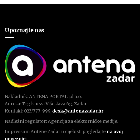
Upoznajte nas
Nakladnik: ANTENA PORTAL j.d.o.o.
Adresa: Trg kneza Višeslava 6g, Zadar
Kontakt: 023/777-999,
desk@antenazadar.hr
Nadležni regulator: Agencija za elektorničke medije.
Impressum Antene Zadar u cijelosti pogledajte
na ovoj
poveznici
.