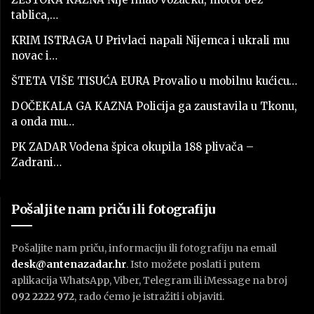
tablica,…
KRIM ISTRAGA U Privlaci napali Nijemca i ukrali mu
novac i…
ŠTETA VIŠE TISUĆA EURA Provalio u mobilnu kućicu…
DOČEKALA GA KAZNA Policija ga zaustavila u Tkonu,
a onda mu…
PK ZADAR Vodena špica okupila 188 plivača –
Zadrani…
Pošaljite nam priču ili fotografiju
Pošaljite nam priču, informaciju ili fotografiju na email
desk@antenazadar.hr
. Isto možete poslati i putem
aplikacija WhatsApp, Viber, Telegram ili iMessage na broj
092 2222 972
, rado ćemo je istražiti i objaviti.