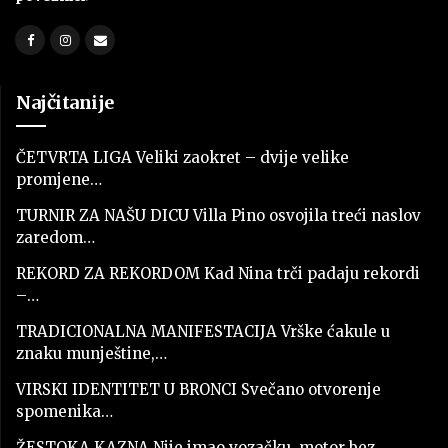
Najčitanije
ČETVRTA LIGA Veliki zaokret – dvije velike
promjene…
TURNIR ZA NAŠU DICU Villa Pino osvojila treći naslov
zaredom…
REKORD ZA REKORDOM Kad Nina trči padaju rekordi
–…
TRADICIONALNA MANIFESTACIJA Vrške ćakule u
znaku munještine,…
VIRSKI IDENTITET U BRONCI Svečano otvorenje
spomenika…
ŽESTOKA KAZNA Nije imao vozačku, motor bez