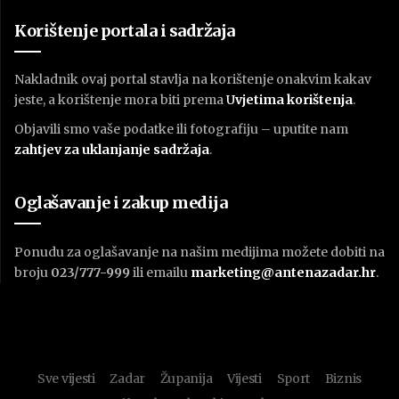
Korištenje portala i sadržaja
Nakladnik ovaj portal stavlja na korištenje onakvim kakav
jeste, a korištenje mora biti prema
U
vjetima korištenja
.
Objavili smo vaše podatke ili fotografiju – uputite nam
zahtjev za uklanjanje sadržaja
.
Oglašavanje i zakup medija
Ponudu za oglašavanje na našim medijima možete dobiti na
broju
023/777-999
ili emailu
marketing@antenazadar.hr
.
Sve vijesti
Zadar
Županija
Vijesti
Sport
Biznis