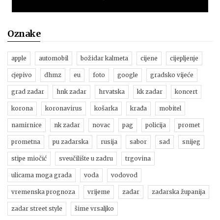
Oznake
apple
automobil
božidar kalmeta
cijene
cijepljenje
cjepivo
dhmz
eu
foto
google
gradsko vijeće
grad zadar
hnk zadar
hrvatska
kk zadar
koncert
korona
koronavirus
košarka
krađa
mobitel
namirnice
nk zadar
novac
pag
policija
promet
prometna
pu zadarska
rusija
sabor
sad
snijeg
stipe miočić
sveučilište u zadru
trgovina
ulicama moga grada
voda
vodovod
vremenska prognoza
vrijeme
zadar
zadarska županija
zadar street style
šime vrsaljko