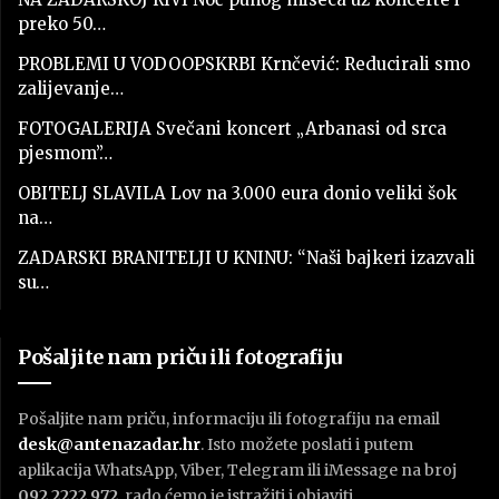
preko 50…
PROBLEMI U VODOOPSKRBI Krnčević: Reducirali smo
zalijevanje…
FOTOGALERIJA Svečani koncert „Arbanasi od srca
pjesmom”…
OBITELJ SLAVILA Lov na 3.000 eura donio veliki šok
na…
ZADARSKI BRANITELJI U KNINU: “Naši bajkeri izazvali
su…
Pošaljite nam priču ili fotografiju
Pošaljite nam priču, informaciju ili fotografiju na email
desk@antenazadar.hr
. Isto možete poslati i putem
aplikacija WhatsApp, Viber, Telegram ili iMessage na broj
092 2222 972
, rado ćemo je istražiti i objaviti.