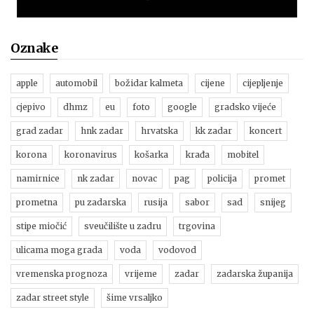
Oznake
apple
automobil
božidar kalmeta
cijene
cijepljenje
cjepivo
dhmz
eu
foto
google
gradsko vijeće
grad zadar
hnk zadar
hrvatska
kk zadar
koncert
korona
koronavirus
košarka
krađa
mobitel
namirnice
nk zadar
novac
pag
policija
promet
prometna
pu zadarska
rusija
sabor
sad
snijeg
stipe miočić
sveučilište u zadru
trgovina
ulicama moga grada
voda
vodovod
vremenska prognoza
vrijeme
zadar
zadarska županija
zadar street style
šime vrsaljko