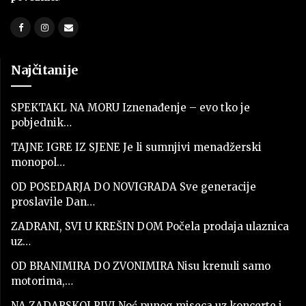
Najčitanije
SPEKTAKL NA MORU Iznenađenje – evo tko je
pobjednik…
TAJNE IGRE IZ SJENE Je li sumnjivi menadžerski
monopol…
OD POSEDARJA DO NOVIGRADA Sve generacije
proslavile Dan…
ZADRANI, SVI U KREŠIN DOM Počela prodaja ulaznica
uz…
OD BRANIMIRA DO ZVONIMIRA Nisu krenuli samo
motorima,…
NA ZADARSKOJ RIVI Noć punog miseca uz koncerte i