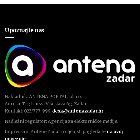
Upoznajte nas
Nakladnik: ANTENA PORTAL j.d.o.o.
Adresa: Trg kneza Višeslava 6g, Zadar
Kontakt: 023/777-999,
desk@antenazadar.hr
Nadležni regulator: Agencija za elektorničke medije.
Impressum Antene Zadar u cijelosti pogledajte
na ovoj
poveznici
.