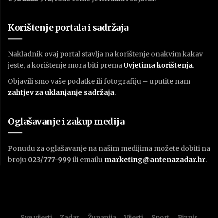
Korištenje portala i sadržaja
Nakladnik ovaj portal stavlja na korištenje onakvim kakav
jeste, a korištenje mora biti prema
U
vjetima korištenja
.
Objavili smo vaše podatke ili fotografiju – uputite nam
zahtjev za uklanjanje sadržaja
.
Oglašavanje i zakup medija
Ponudu za oglašavanje na našim medijima možete dobiti na
broju
023/777-999
ili emailu
marketing@antenazadar.hr
.
Sve vijesti
Zadar
Županija
Vijesti
Sport
Biznis