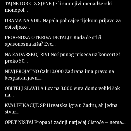
TAJNE IGRE IZ SJENE Je li sumnjivi menadžerski
monopol…
DRAMA NA VIRU Napala policajce tijekom prijave za
obiteljsko…
PROGNOZA OTKRIVA DETALJE Kada će stići
spasonosna kiša? Evo…
NA ZADARSKOJ RIVI Noć punog miseca uz koncerte i
preko 50…
NEVJEROJATNO Čak 10.000 Zadrana ima pravo na
besplatan javni…
OBITELJ SLAVILA Lov na 3.000 eura donio veliki šok
na…
KVALIFIKACIJE SP Hrvatska igra u Zadru, ali jedna
stvar…
OPET NIŠTA! Propao i zadnji natječaj Čistoće – nema…