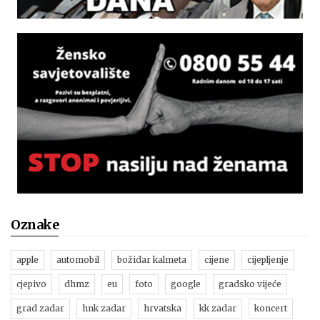
Oznake
apple
automobil
božidar kalmeta
cijene
cijepljenje
cjepivo
dhmz
eu
foto
google
gradsko vijeće
grad zadar
hnk zadar
hrvatska
kk zadar
koncert