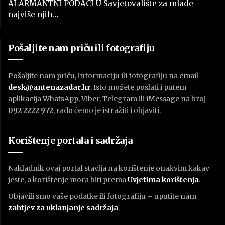
ALARMANTNI PODACI U Savjetovalište za mlade
najviše njih…
Pošaljite nam priču ili fotografiju
Pošaljite nam priču, informaciju ili fotografiju na email
desk@antenazadar.hr
. Isto možete poslati i putem
aplikacija WhatsApp, Viber, Telegram ili iMessage na broj
092 2222 972
, rado ćemo je istražiti i objaviti.
Korištenje portala i sadržaja
Nakladnik ovaj portal stavlja na korištenje onakvim kakav
jeste, a korištenje mora biti prema
U
vjetima korištenja
.
Objavili smo vaše podatke ili fotografiju – uputite nam
zahtjev za uklanjanje sadržaja
.