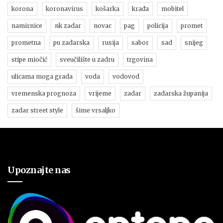
korona
koronavirus
košarka
krađa
mobitel
namirnice
nk zadar
novac
pag
policija
promet
prometna
pu zadarska
rusija
sabor
sad
snijeg
stipe miočić
sveučilište u zadru
trgovina
ulicama moga grada
voda
vodovod
vremenska prognoza
vrijeme
zadar
zadarska županija
zadar street style
šime vrsaljko
Upoznajte nas