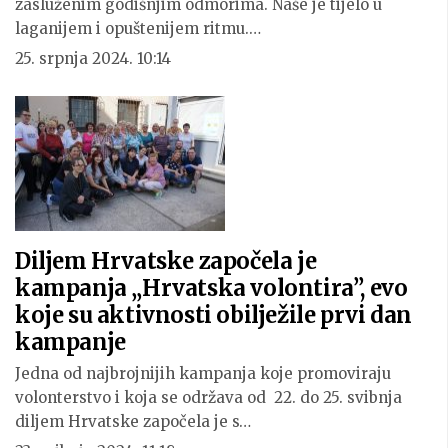
zasluženim godišnjim odmorima. Naše je tijelo u
laganijem i opuštenijem ritmu.…
25. srpnja 2024. 10:14
Diljem Hrvatske započela je
kampanja „Hrvatska volontira”, evo
koje su aktivnosti obilježile prvi dan
kampanje
Jedna od najbrojnijih kampanja koje promoviraju
volonterstvo i koja se održava od 22. do 25. svibnja
diljem Hrvatske započela je s…