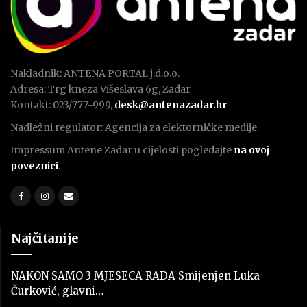
Nakladnik: ANTENA PORTAL j.d.o.o.
Adresa: Trg kneza Višeslava 6g, Zadar
Kontakt: 023/777-999,
desk@antenazadar.hr
Nadležni regulator: Agencija za elektorničke medije.
Impressum Antene Zadar u cijelosti pogledajte
na ovoj
poveznici
.
Najčitanije
NAKON SAMO 3 MJESECA RADA Smijenjen Luka
Čurković, glavni…