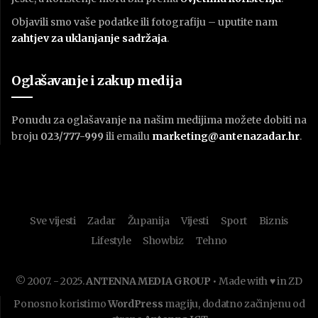
Objavili smo vaše podatke ili fotografiju – uputite nam
zahtjev za uklanjanje sadržaja
.
Oglašavanje i zakup medija
Ponudu za oglašavanje na našim medijima možete dobiti na
broju
023/777-999
ili emailu
marketing@antenazadar.hr
.
Sve vijesti
Zadar
Županija
Vijesti
Sport
Biznis
Lifestyle
Showbiz
Tehno
© 2007. - 2025.
ANTENNA MEDIA GROUP
• Made with ♥ in ZD
Ponosno koristimo
WordPress
magiju, dodatno začinjenu od