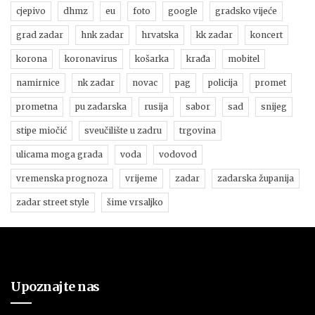
cjepivo
dhmz
eu
foto
google
gradsko vijeće
grad zadar
hnk zadar
hrvatska
kk zadar
koncert
korona
koronavirus
košarka
krađa
mobitel
namirnice
nk zadar
novac
pag
policija
promet
prometna
pu zadarska
rusija
sabor
sad
snijeg
stipe miočić
sveučilište u zadru
trgovina
ulicama moga grada
voda
vodovod
vremenska prognoza
vrijeme
zadar
zadarska županija
zadar street style
šime vrsaljko
Upoznajte nas