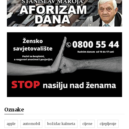
Oznake
apple
automobil
božidar kalmeta
cijene
cijepljenje