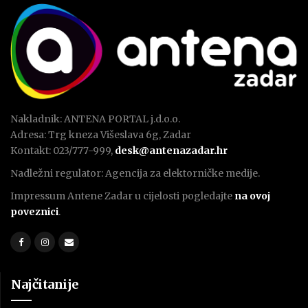
Nakladnik: ANTENA PORTAL j.d.o.o.
Adresa: Trg kneza Višeslava 6g, Zadar
Kontakt: 023/777-999,
desk@antenazadar.hr
Nadležni regulator: Agencija za elektorničke medije.
Impressum Antene Zadar u cijelosti pogledajte
na ovoj
poveznici
.
Najčitanije