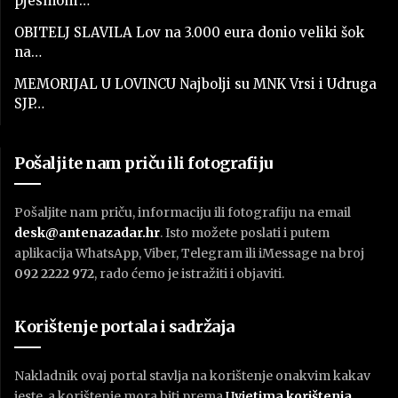
pjesmom”…
OBITELJ SLAVILA Lov na 3.000 eura donio veliki šok
na…
MEMORIJAL U LOVINCU Najbolji su MNK Vrsi i Udruga
SJP…
Pošaljite nam priču ili fotografiju
Pošaljite nam priču, informaciju ili fotografiju na email
desk@antenazadar.hr
. Isto možete poslati i putem
aplikacija WhatsApp, Viber, Telegram ili iMessage na broj
092 2222 972
, rado ćemo je istražiti i objaviti.
Korištenje portala i sadržaja
Nakladnik ovaj portal stavlja na korištenje onakvim kakav
jeste, a korištenje mora biti prema
U
vjetima korištenja
.