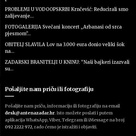
PROBLEMI U VODOOPSKRBI Krnčević: Reducirali smo
zalijevanje…
FOTOGALERIJA Svečani koncert „Arbanasi od srca
pjesmom”…
OBITELJ SLAVILA Lov na 3.000 eura donio veliki šok
na…
ZADARSKI BRANITELJI U KNINU: “Naši bajkeri izazvali
su…
Pošaljite nam priču ili fotografiju
Pošaljite nam priču, informaciju ili fotografiju na email
desk@antenazadar.hr
. Isto možete poslati i putem
aplikacija WhatsApp, Viber, Telegram ili iMessage na broj
092 2222 972
, rado ćemo je istražiti i objaviti.