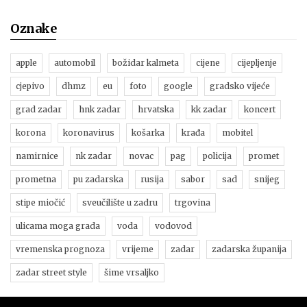
Oznake
apple
automobil
božidar kalmeta
cijene
cijepljenje
cjepivo
dhmz
eu
foto
google
gradsko vijeće
grad zadar
hnk zadar
hrvatska
kk zadar
koncert
korona
koronavirus
košarka
krađa
mobitel
namirnice
nk zadar
novac
pag
policija
promet
prometna
pu zadarska
rusija
sabor
sad
snijeg
stipe miočić
sveučilište u zadru
trgovina
ulicama moga grada
voda
vodovod
vremenska prognoza
vrijeme
zadar
zadarska županija
zadar street style
šime vrsaljko