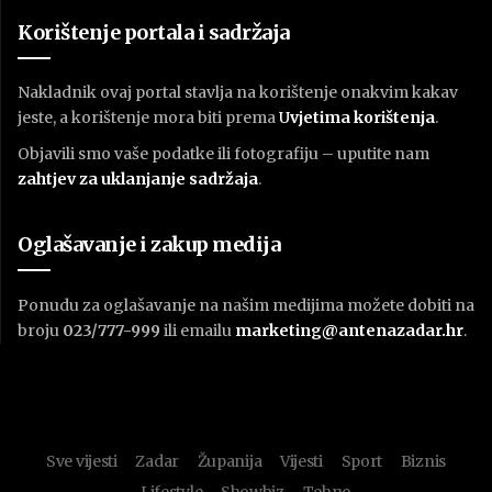
Korištenje portala i sadržaja
Nakladnik ovaj portal stavlja na korištenje onakvim kakav
jeste, a korištenje mora biti prema
U
vjetima korištenja
.
Objavili smo vaše podatke ili fotografiju – uputite nam
zahtjev za uklanjanje sadržaja
.
Oglašavanje i zakup medija
Ponudu za oglašavanje na našim medijima možete dobiti na
broju
023/777-999
ili emailu
marketing@antenazadar.hr
.
Sve vijesti
Zadar
Županija
Vijesti
Sport
Biznis