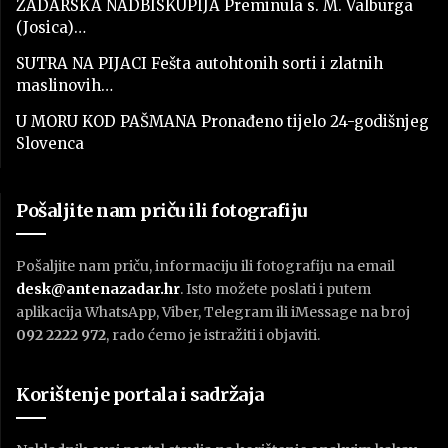
ZADARSKA NADBISKUPIJA Preminula s. M. Valburga
(Josica)…
SUTRA NA PIJACI Fešta autohtonih sorti i zlatnih
maslinovih…
U MORU KOD PAŠMANA Pronađeno tijelo 24-godišnjeg
Slovenca
Pošaljite nam priču ili fotografiju
Pošaljite nam priču, informaciju ili fotografiju na email
desk@antenazadar.hr
. Isto možete poslati i putem
aplikacija WhatsApp, Viber, Telegram ili iMessage na broj
092 2222 972
, rado ćemo je istražiti i objaviti.
Korištenje portala i sadržaja