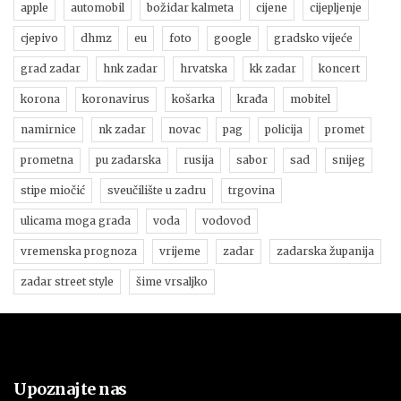
apple
automobil
božidar kalmeta
cijene
cijepljenje
cjepivo
dhmz
eu
foto
google
gradsko vijeće
grad zadar
hnk zadar
hrvatska
kk zadar
koncert
korona
koronavirus
košarka
krađa
mobitel
namirnice
nk zadar
novac
pag
policija
promet
prometna
pu zadarska
rusija
sabor
sad
snijeg
stipe miočić
sveučilište u zadru
trgovina
ulicama moga grada
voda
vodovod
vremenska prognoza
vrijeme
zadar
zadarska županija
zadar street style
šime vrsaljko
Upoznajte nas