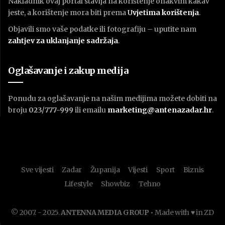
Nakladnik ovaj portal stavlja na korištenje onakvim kakav
jeste, a korištenje mora biti prema
U
vjetima korištenja
.
Objavili smo vaše podatke ili fotografiju – uputite nam
zahtjev za uklanjanje sadržaja
.
Oglašavanje i zakup medija
Ponudu za oglašavanje na našim medijima možete dobiti na
broju
023/777-999
ili emailu
marketing@antenazadar.hr
.
Sve vijesti
Zadar
Županija
Vijesti
Sport
Biznis
Lifestyle
Showbiz
Tehno
© 2007. - 2025.
ANTENNA MEDIA GROUP
• Made with ♥ in ZD