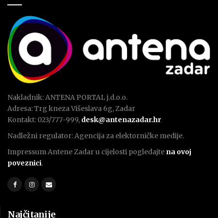
Nakladnik: ANTENA PORTAL j.d.o.o.
Adresa: Trg kneza Višeslava 6g, Zadar
Kontakt: 023/777-999,
desk@antenazadar.hr
Nadležni regulator: Agencija za elektorničke medije.
Impressum Antene Zadar u cijelosti pogledajte
na ovoj
poveznici
.
Najčitanije