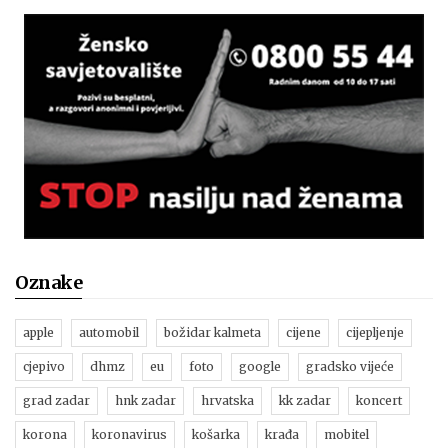
Oznake
apple
automobil
božidar kalmeta
cijene
cijepljenje
cjepivo
dhmz
eu
foto
google
gradsko vijeće
grad zadar
hnk zadar
hrvatska
kk zadar
koncert
korona
koronavirus
košarka
krađa
mobitel