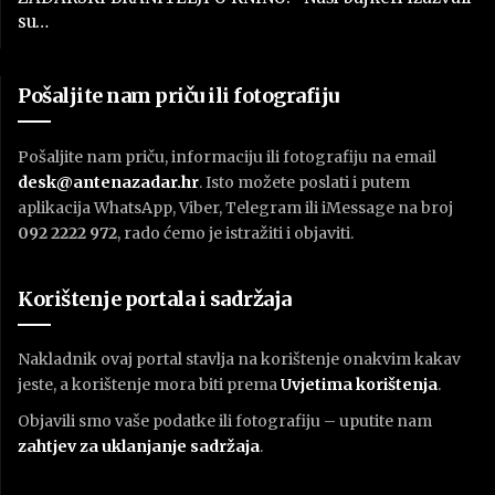
su…
Pošaljite nam priču ili fotografiju
Pošaljite nam priču, informaciju ili fotografiju na email
desk@antenazadar.hr
. Isto možete poslati i putem
aplikacija WhatsApp, Viber, Telegram ili iMessage na broj
092 2222 972
, rado ćemo je istražiti i objaviti.
Korištenje portala i sadržaja
Nakladnik ovaj portal stavlja na korištenje onakvim kakav
jeste, a korištenje mora biti prema
U
vjetima korištenja
.
Objavili smo vaše podatke ili fotografiju – uputite nam
zahtjev za uklanjanje sadržaja
.