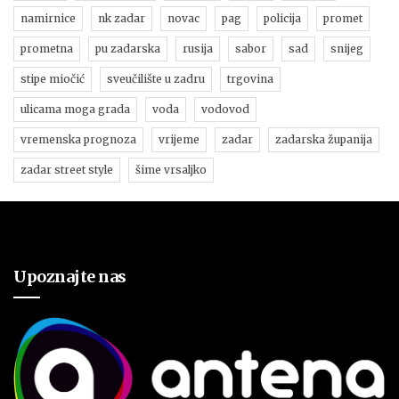
namirnice
nk zadar
novac
pag
policija
promet
prometna
pu zadarska
rusija
sabor
sad
snijeg
stipe miočić
sveučilište u zadru
trgovina
ulicama moga grada
voda
vodovod
vremenska prognoza
vrijeme
zadar
zadarska županija
zadar street style
šime vrsaljko
Upoznajte nas