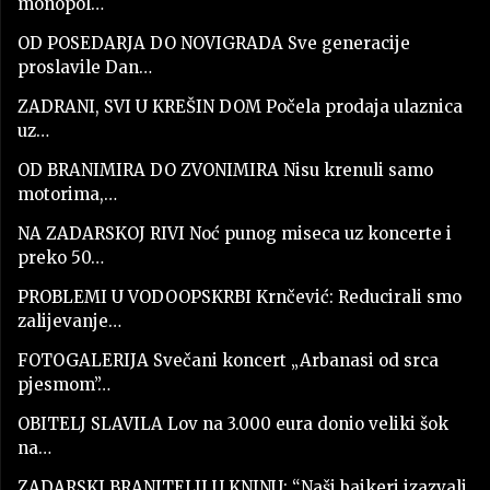
monopol…
OD POSEDARJA DO NOVIGRADA Sve generacije
proslavile Dan…
ZADRANI, SVI U KREŠIN DOM Počela prodaja ulaznica
uz…
OD BRANIMIRA DO ZVONIMIRA Nisu krenuli samo
motorima,…
NA ZADARSKOJ RIVI Noć punog miseca uz koncerte i
preko 50…
PROBLEMI U VODOOPSKRBI Krnčević: Reducirali smo
zalijevanje…
FOTOGALERIJA Svečani koncert „Arbanasi od srca
pjesmom”…
OBITELJ SLAVILA Lov na 3.000 eura donio veliki šok
na…
ZADARSKI BRANITELJI U KNINU: “Naši bajkeri izazvali