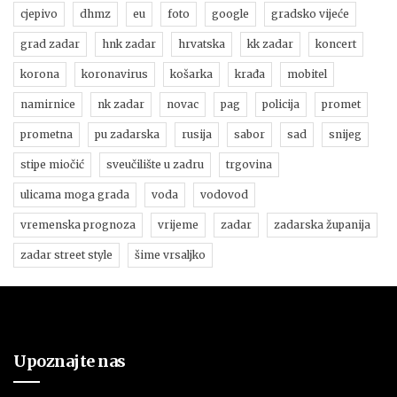
cjepivo
dhmz
eu
foto
google
gradsko vijeće
grad zadar
hnk zadar
hrvatska
kk zadar
koncert
korona
koronavirus
košarka
krađa
mobitel
namirnice
nk zadar
novac
pag
policija
promet
prometna
pu zadarska
rusija
sabor
sad
snijeg
stipe miočić
sveučilište u zadru
trgovina
ulicama moga grada
voda
vodovod
vremenska prognoza
vrijeme
zadar
zadarska županija
zadar street style
šime vrsaljko
Upoznajte nas