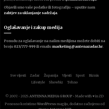
Objavili smo vaše podatke ili fotografiju – uputite nam
zahtjev za uklanjanje sadržaja
.
Oglašavanje i zakup medija
Ponudu za oglašavanje na našim medijima možete dobiti na
broju
023/777-999
ili emailu
marketing@antenazadar.hr
.
Sve vijesti
Zadar
Županija
Vijesti
Sport
Biznis
Lifestyle
Showbiz
Tehno
© 2007. - 2025.
ANTENNA MEDIA GROUP
• Made with ♥ in ZD
Ponosno koristimo
WordPress
magiju, dodatno začinjenu od