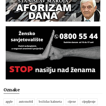
Oznake
apple
automobil
božidar kalmeta
cijene
cijepljenje