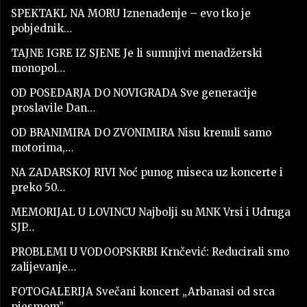
SPEKTAKL NA MORU Iznenađenje – evo tko je
pobjednik…
TAJNE IGRE IZ SJENE Je li sumnjivi menadžerski
monopol…
OD POSEDARJA DO NOVIGRADA Sve generacije
proslavile Dan…
OD BRANIMIRA DO ZVONIMIRA Nisu krenuli samo
motorima,…
NA ZADARSKOJ RIVI Noć punog miseca uz koncerte i
preko 50…
MEMORIJAL U LOVINCU Najbolji su MNK Vrsi i Udruga
SJP…
PROBLEMI U VODOOPSKRBI Krnčević: Reducirali smo
zalijevanje…
FOTOGALERIJA Svečani koncert „Arbanasi od srca
pjesmom”…