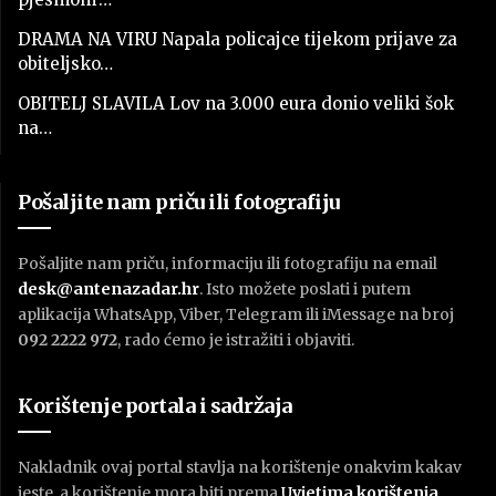
DRAMA NA VIRU Napala policajce tijekom prijave za
obiteljsko…
OBITELJ SLAVILA Lov na 3.000 eura donio veliki šok
na…
Pošaljite nam priču ili fotografiju
Pošaljite nam priču, informaciju ili fotografiju na email
desk@antenazadar.hr
. Isto možete poslati i putem
aplikacija WhatsApp, Viber, Telegram ili iMessage na broj
092 2222 972
, rado ćemo je istražiti i objaviti.
Korištenje portala i sadržaja
Nakladnik ovaj portal stavlja na korištenje onakvim kakav
jeste, a korištenje mora biti prema
U
vjetima korištenja
.