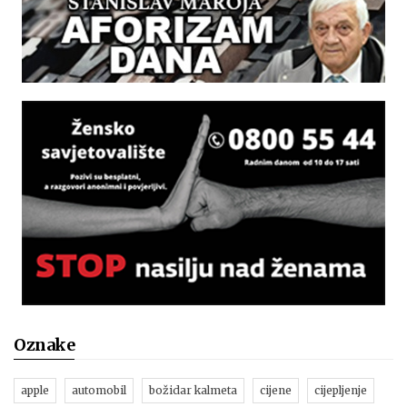
Oznake
apple
automobil
božidar kalmeta
cijene
cijepljenje