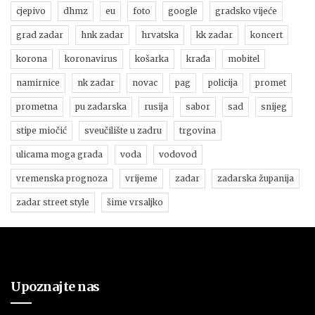
cjepivo
dhmz
eu
foto
google
gradsko vijeće
grad zadar
hnk zadar
hrvatska
kk zadar
koncert
korona
koronavirus
košarka
krađa
mobitel
namirnice
nk zadar
novac
pag
policija
promet
prometna
pu zadarska
rusija
sabor
sad
snijeg
stipe miočić
sveučilište u zadru
trgovina
ulicama moga grada
voda
vodovod
vremenska prognoza
vrijeme
zadar
zadarska županija
zadar street style
šime vrsaljko
Upoznajte nas