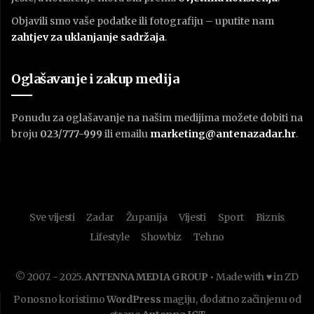
Objavili smo vaše podatke ili fotografiju – uputite nam
zahtjev za uklanjanje sadržaja
.
Oglašavanje i zakup medija
Ponudu za oglašavanje na našim medijima možete dobiti na
broju
023/777-999
ili emailu
marketing@antenazadar.hr
.
Sve vijesti
Zadar
Županija
Vijesti
Sport
Biznis
Lifestyle
Showbiz
Tehno
© 2007. - 2025.
ANTENNA MEDIA GROUP
• Made with ♥ in ZD
Ponosno koristimo
WordPress
magiju, dodatno začinjenu od