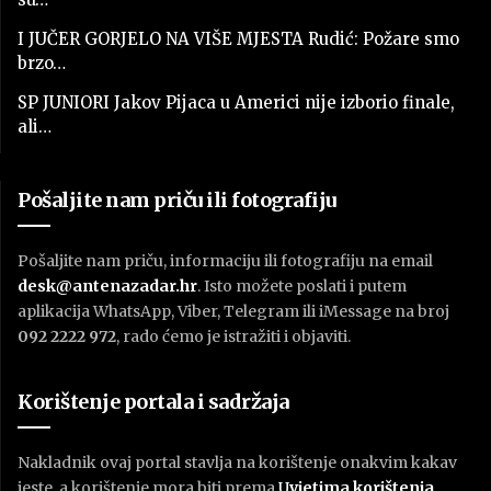
I JUČER GORJELO NA VIŠE MJESTA Rudić: Požare smo
brzo…
SP JUNIORI Jakov Pijaca u Americi nije izborio finale,
ali…
Pošaljite nam priču ili fotografiju
Pošaljite nam priču, informaciju ili fotografiju na email
desk@antenazadar.hr
. Isto možete poslati i putem
aplikacija WhatsApp, Viber, Telegram ili iMessage na broj
092 2222 972
, rado ćemo je istražiti i objaviti.
Korištenje portala i sadržaja
Nakladnik ovaj portal stavlja na korištenje onakvim kakav
jeste, a korištenje mora biti prema
U
vjetima korištenja
.