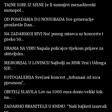
TAJNE IGRE IZ SJENE Je li sumnjivi menadžerski
monopol…
OD POSEDARJA DO NOVIGRADA Sve generacije
proslavile Dan…
NA ZADARSKOJ RIVI Noć punog miseca uz koncerte i
preko 50…
DRAMA NA VIRU Napala policajce tijekom prijave za
obiteljsko…
MEMORIJAL U LOVINCU Najbolji su MNK Vrsi i Udruga
SJP…
FOTOGALERIJA Svečani koncert „Arbanasi od srca
pjesmom”…
OBITELJ SLAVILA Lov na 3.000 eura donio veliki šok
na…
ZADARSKI BRANITELJI U KNINU: “Naši bajkeri izazvali
su…