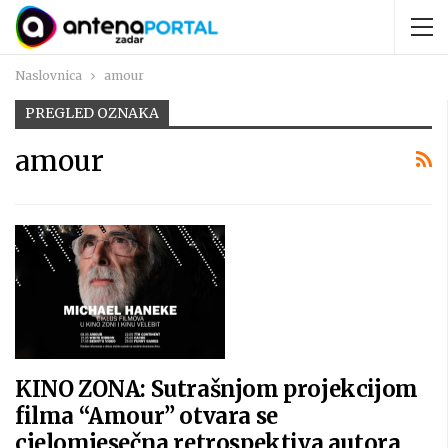
Naslovnica
amour
PREGLED OZNAKA
amour
KINO ZONA: Sutrašnjom projekcijom
filma “Amour” otvara se
cjelomjesečna retrospektiva autora