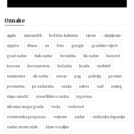
Oznake
apple
automobil
božidar kalmeta
cijene
cijepljenje
cjepivo
dhmz
eu
foto
google
gradsko vijeće
grad zadar
hnk zadar
hrvatska
kk zadar
koncert
korona
koronavirus
košarka
krađa
mobitel
namirnice
nk zadar
novac
pag
policija
promet
prometna
pu zadarska
rusija
sabor
sad
snijeg
stipe miočić
sveučilište u zadru
trgovina
ulicama moga grada
voda
vodovod
vremenska prognoza
vrijeme
zadar
zadarska županija
zadar street style
šime vrsaljko