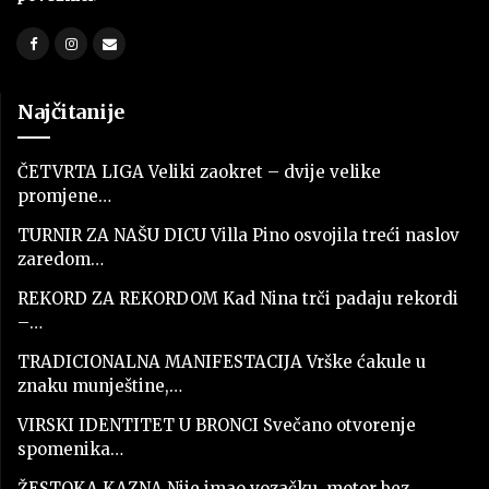
Najčitanije
ČETVRTA LIGA Veliki zaokret – dvije velike
promjene…
TURNIR ZA NAŠU DICU Villa Pino osvojila treći naslov
zaredom…
REKORD ZA REKORDOM Kad Nina trči padaju rekordi
–…
TRADICIONALNA MANIFESTACIJA Vrške ćakule u
znaku munještine,…
VIRSKI IDENTITET U BRONCI Svečano otvorenje
spomenika…
ŽESTOKA KAZNA Nije imao vozačku, motor bez