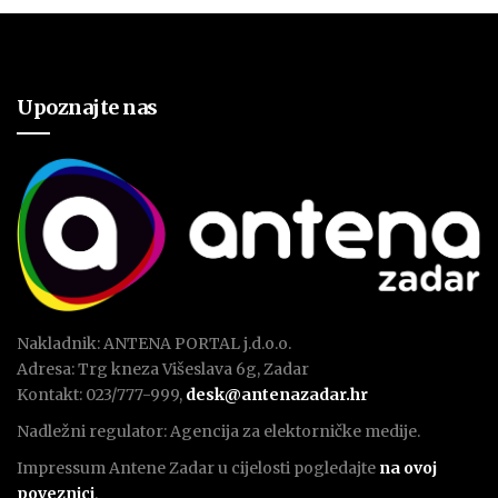
Upoznajte nas
Nakladnik: ANTENA PORTAL j.d.o.o.
Adresa: Trg kneza Višeslava 6g, Zadar
Kontakt: 023/777-999,
desk@antenazadar.hr
Nadležni regulator: Agencija za elektorničke medije.
Impressum Antene Zadar u cijelosti pogledajte
na ovoj
poveznici
.