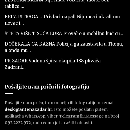
tablica,…
KRIM ISTRAGA U Privlaci napali Nijemca i ukrali mu
novac i…
ŠTETA VIŠE TISUĆA EURA Provalio u mobilnu kućicu…
DOČEKALA GA KAZNA Policija ga zaustavila u Tkonu,
a onda mu…
PK ZADAR Vodena špica okupila 188 plivača –
Zadrani…
Pošaljite nam priču ili fotografiju
Pošaljite nam priču, informaciju ili fotografiju na email
desk@antenazadar.hr
. Isto možete poslati i putem
aplikacija WhatsApp, Viber, Telegram ili iMessage na broj
092 2222 972
, rado ćemo je istražiti i objaviti.