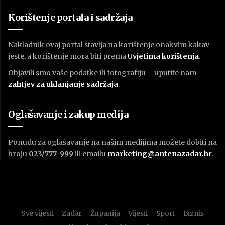
Korištenje portala i sadržaja
Nakladnik ovaj portal stavlja na korištenje onakvim kakav
jeste, a korištenje mora biti prema
U
vjetima korištenja
.
Objavili smo vaše podatke ili fotografiju – uputite nam
zahtjev za uklanjanje sadržaja
.
Oglašavanje i zakup medija
Ponudu za oglašavanje na našim medijima možete dobiti na
broju
023/777-999
ili emailu
marketing@antenazadar.hr
.
Sve vijesti
Zadar
Županija
Vijesti
Sport
Biznis