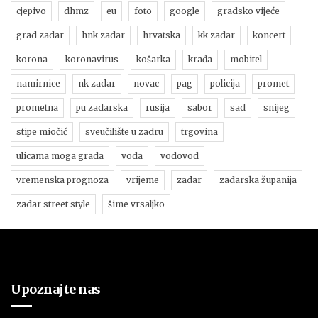
cjepivo
dhmz
eu
foto
google
gradsko vijeće
grad zadar
hnk zadar
hrvatska
kk zadar
koncert
korona
koronavirus
košarka
krađa
mobitel
namirnice
nk zadar
novac
pag
policija
promet
prometna
pu zadarska
rusija
sabor
sad
snijeg
stipe miočić
sveučilište u zadru
trgovina
ulicama moga grada
voda
vodovod
vremenska prognoza
vrijeme
zadar
zadarska županija
zadar street style
šime vrsaljko
Upoznajte nas