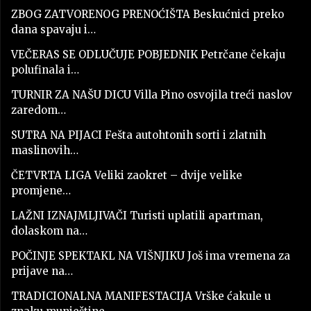
ZBOG ZATVORENOG PRENOĆIŠTA Beskućnici preko
dana spavaju i…
VEČERAS SE ODLUČUJE POBJEDNIK Petrčane čekaju
polufinala i…
TURNIR ZA NAŠU DICU Villa Pino osvojila treći naslov
zaredom…
SUTRA NA PIJACI Fešta autohtonih sorti i zlatnih
maslinovih…
ČETVRTA LIGA Veliki zaokret – dvije velike
promjene…
LAŽNI IZNAJMLJIVAČI Turisti uplatili apartman,
dolaskom na…
POČINJE SPEKTAKL NA VIŠNJIKU Još ima vremena za
prijave na…
TRADICIONALNA MANIFESTACIJA Vrške ćakule u