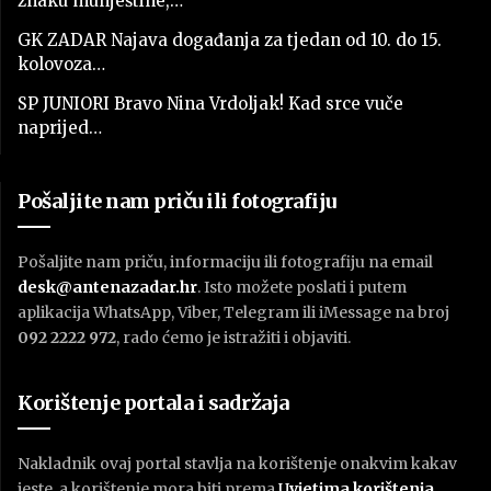
znaku munještine,…
GK ZADAR Najava događanja za tjedan od 10. do 15.
kolovoza…
SP JUNIORI Bravo Nina Vrdoljak! Kad srce vuče
naprijed…
Pošaljite nam priču ili fotografiju
Pošaljite nam priču, informaciju ili fotografiju na email
desk@antenazadar.hr
. Isto možete poslati i putem
aplikacija WhatsApp, Viber, Telegram ili iMessage na broj
092 2222 972
, rado ćemo je istražiti i objaviti.
Korištenje portala i sadržaja
Nakladnik ovaj portal stavlja na korištenje onakvim kakav
jeste, a korištenje mora biti prema
U
vjetima korištenja
.