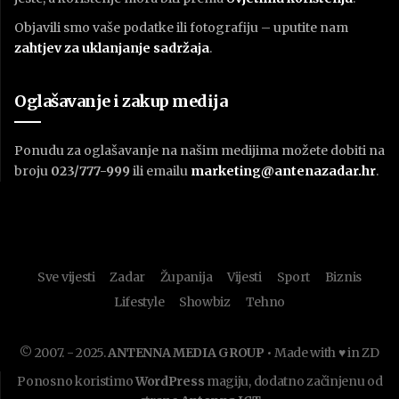
Objavili smo vaše podatke ili fotografiju – uputite nam
zahtjev za uklanjanje sadržaja
.
Oglašavanje i zakup medija
Ponudu za oglašavanje na našim medijima možete dobiti na
broju
023/777-999
ili emailu
marketing@antenazadar.hr
.
Sve vijesti
Zadar
Županija
Vijesti
Sport
Biznis
Lifestyle
Showbiz
Tehno
© 2007. - 2025.
ANTENNA MEDIA GROUP
• Made with ♥ in ZD
Ponosno koristimo
WordPress
magiju, dodatno začinjenu od