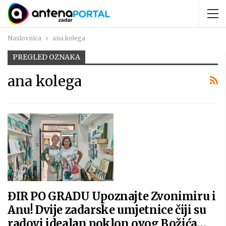
Naslovnica
ana kolega
PREGLED OZNAKA
ana kolega
ĐIR PO GRADU Upoznajte Zvonimiru i
Anu! Dvije zadarske umjetnice čiji su
radovi idealan poklon ovog Božića…