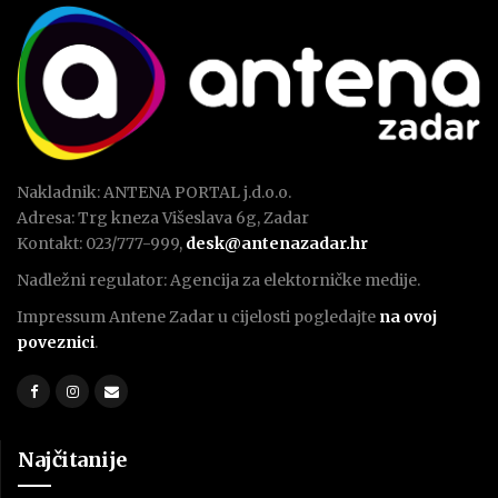
Nakladnik: ANTENA PORTAL j.d.o.o.
Adresa: Trg kneza Višeslava 6g, Zadar
Kontakt: 023/777-999,
desk@antenazadar.hr
Nadležni regulator: Agencija za elektorničke medije.
Impressum Antene Zadar u cijelosti pogledajte
na ovoj
poveznici
.
Najčitanije