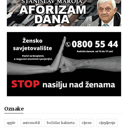
Oznake
apple
automobil
božidar kalmeta
cijene
cijepljenje