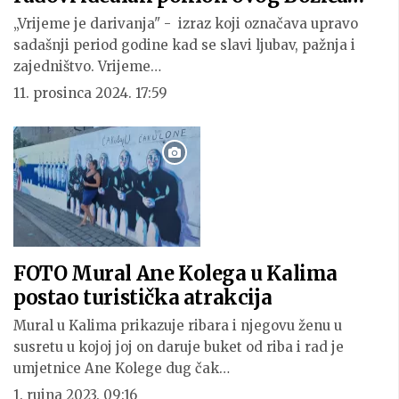
„Vrijeme je darivanja" - izraz koji označava upravo
sadašnji period godine kad se slavi ljubav, pažnja i
zajedništvo. Vrijeme…
11. prosinca 2024. 17:59
FOTO Mural Ane Kolega u Kalima
postao turistička atrakcija
Mural u Kalima prikazuje ribara i njegovu ženu u
susretu u kojoj joj on daruje buket od riba i rad je
umjetnice Ane Kolege dug čak…
1. rujna 2023. 09:16