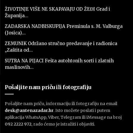
ŽIVOTINJE VIŠE NE SKAPAVAJU OD ŽEĐI Grad i
Županija…
ZADARSKA NADBISKUPIJA Preminula s. M. Valburga
(Josica)…
ZEMUNIK Održano stručno predavanje i radionica
„Zaštita od…
SUTRA NA PIJACI Fešta autohtonih sorti i zlatnih
maslinovih…
Pošaljite nam priču ili fotografiju
Pošaljite nam priču, informaciju ili fotografiju na email
desk@antenazadar.hr
. Isto možete poslati i putem
aplikacija WhatsApp, Viber, Telegram ili iMessage na broj
092 2222 972
, rado ćemo je istražiti i objaviti.