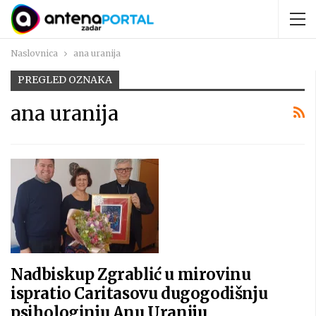
Naslovnica
ana uranija
PREGLED OZNAKA
ana uranija
Nadbiskup Zgrablić u mirovinu
ispratio Caritasovu dugogodišnju
psihologinju Anu Uraniju