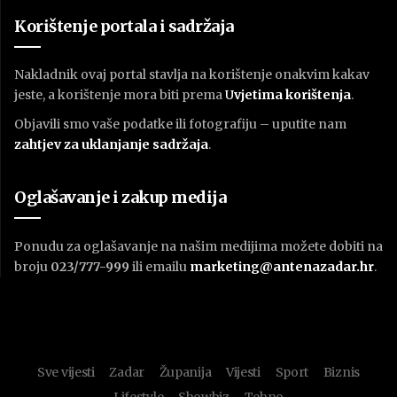
Korištenje portala i sadržaja
Nakladnik ovaj portal stavlja na korištenje onakvim kakav
jeste, a korištenje mora biti prema
U
vjetima korištenja
.
Objavili smo vaše podatke ili fotografiju – uputite nam
zahtjev za uklanjanje sadržaja
.
Oglašavanje i zakup medija
Ponudu za oglašavanje na našim medijima možete dobiti na
broju
023/777-999
ili emailu
marketing@antenazadar.hr
.
Sve vijesti
Zadar
Županija
Vijesti
Sport
Biznis