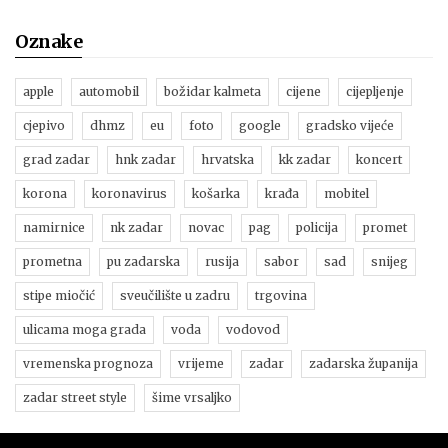
Oznake
apple
automobil
božidar kalmeta
cijene
cijepljenje
cjepivo
dhmz
eu
foto
google
gradsko vijeće
grad zadar
hnk zadar
hrvatska
kk zadar
koncert
korona
koronavirus
košarka
krađa
mobitel
namirnice
nk zadar
novac
pag
policija
promet
prometna
pu zadarska
rusija
sabor
sad
snijeg
stipe miočić
sveučilište u zadru
trgovina
ulicama moga grada
voda
vodovod
vremenska prognoza
vrijeme
zadar
zadarska županija
zadar street style
šime vrsaljko