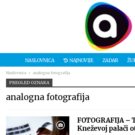
NASLOVNICA
NAJNOVIJE
ZADAR
ŽU
Naslovnica
analogna fotografija
PREGLED OZNAKA
analogna fotografija
FOTOGRAFIJA –
Kneževoj palači o