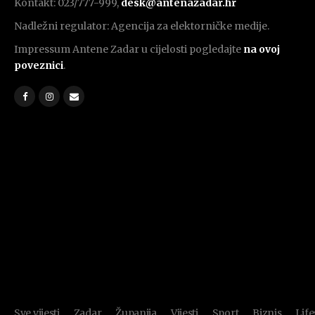
Kontakt: 023/777-999,
desk@antenazadar.hr
Nadležni regulator: Agencija za elektorničke medije.
Impressum Antene Zadar u cijelosti pogledajte
na ovoj
poveznici
.
Sve vijesti
Zadar
Županija
Vijesti
Sport
Biznis
Life