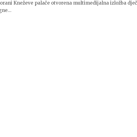
vorani Kneževe palače otvorena multimedijalna izložba dječ
ogne…