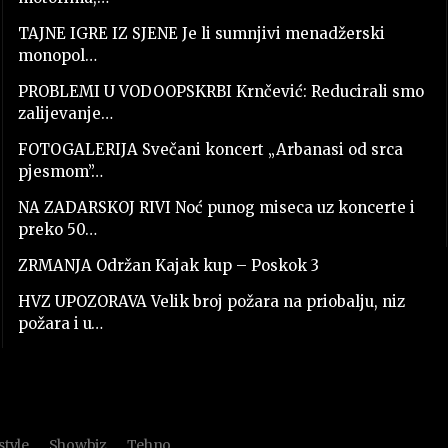
TAJNE IGRE IZ SJENE Je li sumnjivi menadžerski
monopol…
PROBLEMI U VODOOPSKRBI Krnčević: Reducirali smo
zalijevanje…
FOTOGALERIJA Svečani koncert „Arbanasi od srca
pjesmom”…
NA ZADARSKOJ RIVI Noć punog miseca uz koncerte i
preko 50…
ZRMANJA Održan Kajak kup – Poskok 3
HVZ UPOZORAVA Velik broj požara na priobalju, niz
požara i u…
style
Showbiz
Tehno