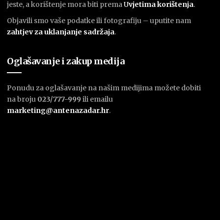
jeste, a korištenje mora biti prema
U
vjetima korištenja
.
Objavili smo vaše podatke ili fotografiju – uputite nam
zahtjev za uklanjanje sadržaja
.
Oglašavanje i zakup medija
Ponudu za oglašavanje na našim medijima možete dobiti
na broju
023/777-999
ili emailu
marketing@antenazadar.hr
.