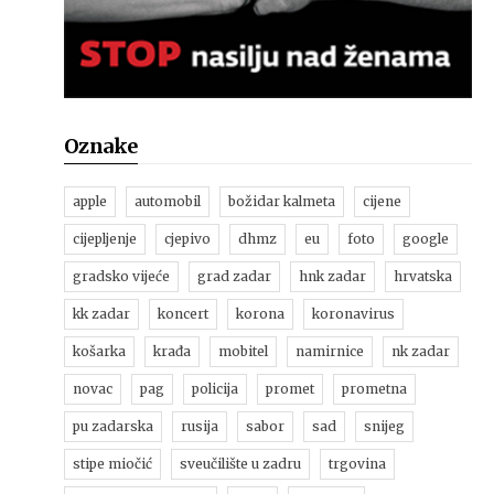
Oznake
apple
automobil
božidar kalmeta
cijene
cijepljenje
cjepivo
dhmz
eu
foto
google
gradsko vijeće
grad zadar
hnk zadar
hrvatska
kk zadar
koncert
korona
koronavirus
košarka
krađa
mobitel
namirnice
nk zadar
novac
pag
policija
promet
prometna
pu zadarska
rusija
sabor
sad
snijeg
stipe miočić
sveučilište u zadru
trgovina