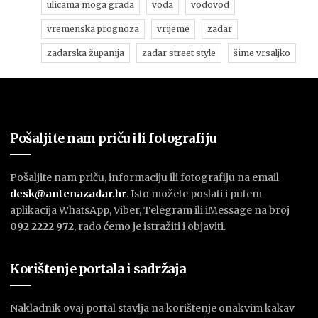
ulicama moga grada
voda
vodovod
vremenska prognoza
vrijeme
zadar
zadarska županija
zadar street style
šime vrsaljko
Pošaljite nam priču ili fotografiju
Pošaljite nam priču, informaciju ili fotografiju na email
desk@antenazadar.hr
. Isto možete poslati i putem
aplikacija WhatsApp, Viber, Telegram ili iMessage na broj
092 2222 972
, rado ćemo je istražiti i objaviti.
Korištenje portala i sadržaja
Nakladnik ovaj portal stavlja na korištenje onakvim kakav