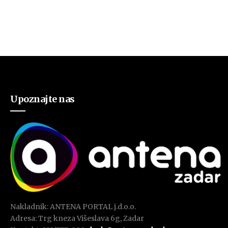
Upoznajte nas
Nakladnik: ANTENA PORTAL j.d.o.o.
Adresa: Trg kneza Višeslava 6g, Zadar