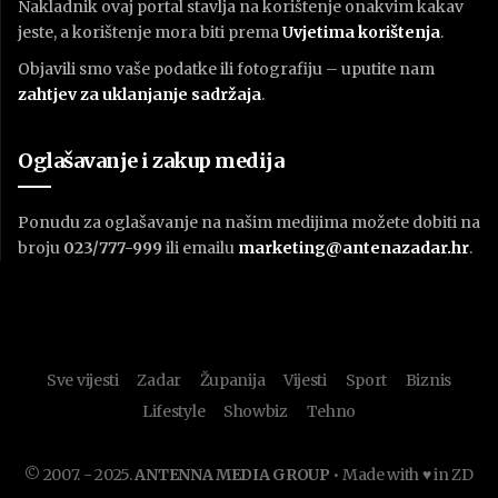
Nakladnik ovaj portal stavlja na korištenje onakvim kakav
jeste, a korištenje mora biti prema
U
vjetima korištenja
.
Objavili smo vaše podatke ili fotografiju – uputite nam
zahtjev za uklanjanje sadržaja
.
Oglašavanje i zakup medija
Ponudu za oglašavanje na našim medijima možete dobiti na
broju
023/777-999
ili emailu
marketing@antenazadar.hr
.
Sve vijesti
Zadar
Županija
Vijesti
Sport
Biznis
Lifestyle
Showbiz
Tehno
© 2007. - 2025.
ANTENNA MEDIA GROUP
• Made with ♥ in ZD