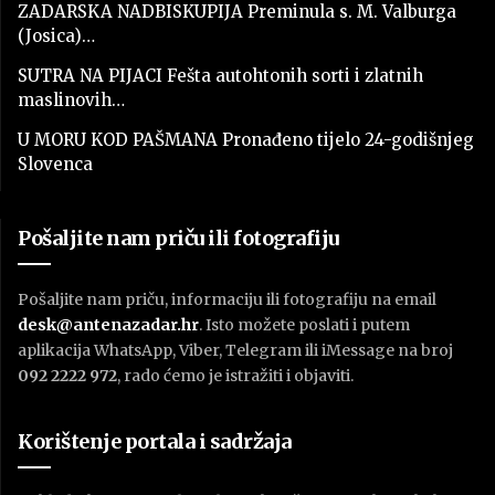
ZADARSKA NADBISKUPIJA Preminula s. M. Valburga
(Josica)…
SUTRA NA PIJACI Fešta autohtonih sorti i zlatnih
maslinovih…
U MORU KOD PAŠMANA Pronađeno tijelo 24-godišnjeg
Slovenca
Pošaljite nam priču ili fotografiju
Pošaljite nam priču, informaciju ili fotografiju na email
desk@antenazadar.hr
. Isto možete poslati i putem
aplikacija WhatsApp, Viber, Telegram ili iMessage na broj
092 2222 972
, rado ćemo je istražiti i objaviti.
Korištenje portala i sadržaja