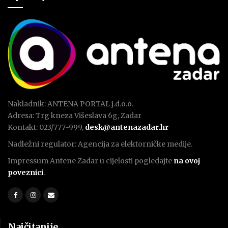
Nakladnik: ANTENA PORTAL j.d.o.o.
Adresa: Trg kneza Višeslava 6g, Zadar
Kontakt: 023/777-999,
desk@antenazadar.hr
Nadležni regulator: Agencija za elektorničke medije.
Impressum Antene Zadar u cijelosti pogledajte
na ovoj
poveznici
.
Najčitanije