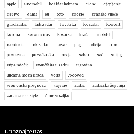
apple
automobil
božidar kalmeta
cijene
cijepljenje
cjepivo
dhmz
eu
foto
google
gradsko vijeće
grad zadar
hnk zadar
hrvatska
kk zadar
koncert
korona
koronavirus
košarka
krađa
mobitel
namirnice
nk zadar
novac
pag
policija
promet
prometna
pu zadarska
rusija
sabor
sad
snijeg
stipe miočić
sveučilište u zadru
trgovina
ulicama moga grada
voda
vodovod
vremenska prognoza
vrijeme
zadar
zadarska županija
zadar street style
šime vrsaljko
Upoznajte nas