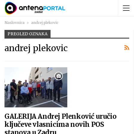
Naslovnica
andrej plekovic
PREGLED OZNAKA
andrej plekovic
GALERIJA Andrej Plenković uručio
ključeve vlasnicima novih POS
stanova u Zadru