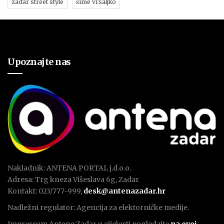
zadar street style
šime vrsaljko
Upoznajte nas
Nakladnik: ANTENA PORTAL j.d.o.o.
Adresa: Trg kneza Višeslava 6g, Zadar
Kontakt: 023/777-999,
desk@antenazadar.hr
Nadležni regulator: Agencija za elektorničke medije.