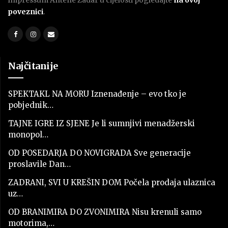
Impressum Antene Zadar u cijelosti pogledajte
na ovoj
poveznici
.
Najčitanije
SPEKTAKL NA MORU Iznenađenje – evo tko je
pobjednik…
TAJNE IGRE IZ SJENE Je li sumnjivi menadžerski
monopol…
OD POSEDARJA DO NOVIGRADA Sve generacije
proslavile Dan…
ZADRANI, SVI U KREŠIN DOM Počela prodaja ulaznica
uz…
OD BRANIMIRA DO ZVONIMIRA Nisu krenuli samo
motorima,…