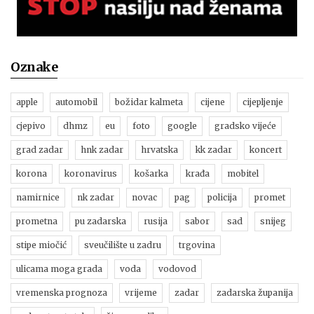
Oznake
apple
automobil
božidar kalmeta
cijene
cijepljenje
cjepivo
dhmz
eu
foto
google
gradsko vijeće
grad zadar
hnk zadar
hrvatska
kk zadar
koncert
korona
koronavirus
košarka
krađa
mobitel
namirnice
nk zadar
novac
pag
policija
promet
prometna
pu zadarska
rusija
sabor
sad
snijeg
stipe miočić
sveučilište u zadru
trgovina
ulicama moga grada
voda
vodovod
vremenska prognoza
vrijeme
zadar
zadarska županija