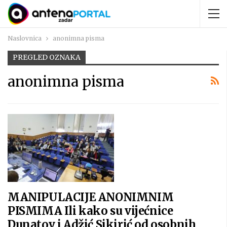
Naslovnica
anonimna pisma
PREGLED OZNAKA
anonimna pisma
MANIPULACIJE ANONIMNIM
PISMIMA Ili kako su vijećnice
Dunatov i Adžić Sikirić od osobnih