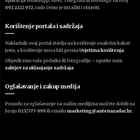
aplikacija WhatsApp, Viber, Telegram ili iMessage na broj
092 2222 972
, rado ćemo je istražiti i objaviti.
Korištenje portala i sadržaja
Nakladnik ovaj portal stavlja na korištenje onakvim kakav
jeste, a korištenje mora biti prema
U
vjetima korištenja
.
Objavili smo vaše podatke ili fotografiju – uputite nam
zahtjev za uklanjanje sadržaja
.
Oglašavanje i zakup medija
Ponudu za oglašavanje na našim medijima možete dobiti na
broju
023/777-999
ili emailu
marketing@antenazadar.hr
.