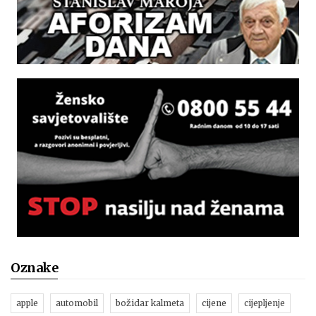
Oznake
apple
automobil
božidar kalmeta
cijene
cijepljenje