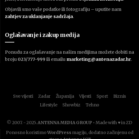
Objavili smo vaše podatke ili fotografiju – uputite nam
zahtjev za uklanjanje sadržaja
.
Oglašavanje i zakup medija
Ponudu za oglašavanje na našim medijima možete dobiti na
broju
023/777-999
ili emailu
marketing@antenazadar.hr
.
Sve vijesti
Zadar
Županija
Vijesti
Sport
Biznis
Lifestyle
Showbiz
Tehno
© 2007. - 2025.
ANTENNA MEDIA GROUP
• Made with ♥ in ZD
Ponosno koristimo
WordPress
magiju, dodatno začinjenu od