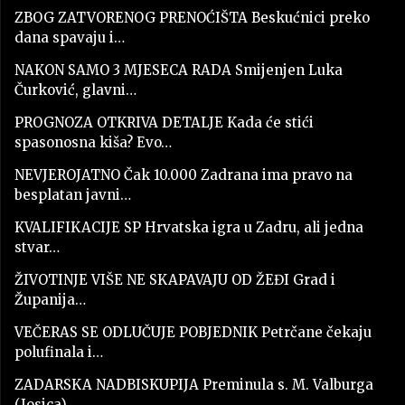
ZBOG ZATVORENOG PRENOĆIŠTA Beskućnici preko
dana spavaju i…
NAKON SAMO 3 MJESECA RADA Smijenjen Luka
Čurković, glavni…
PROGNOZA OTKRIVA DETALJE Kada će stići
spasonosna kiša? Evo…
NEVJEROJATNO Čak 10.000 Zadrana ima pravo na
besplatan javni…
KVALIFIKACIJE SP Hrvatska igra u Zadru, ali jedna
stvar…
ŽIVOTINJE VIŠE NE SKAPAVAJU OD ŽEĐI Grad i
Županija…
VEČERAS SE ODLUČUJE POBJEDNIK Petrčane čekaju
polufinala i…
ZADARSKA NADBISKUPIJA Preminula s. M. Valburga
(Josica)…