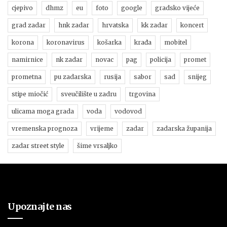
cjepivo
dhmz
eu
foto
google
gradsko vijeće
grad zadar
hnk zadar
hrvatska
kk zadar
koncert
korona
koronavirus
košarka
krađa
mobitel
namirnice
nk zadar
novac
pag
policija
promet
prometna
pu zadarska
rusija
sabor
sad
snijeg
stipe miočić
sveučilište u zadru
trgovina
ulicama moga grada
voda
vodovod
vremenska prognoza
vrijeme
zadar
zadarska županija
zadar street style
šime vrsaljko
Upoznajte nas