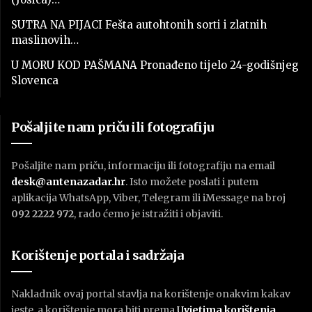
SUTRA NA PIJACI Fešta autohtonih sorti i zlatnih
maslinovih…
U MORU KOD PAŠMANA Pronađeno tijelo 24-godišnjeg
Slovenca
Pošaljite nam priču ili fotografiju
Pošaljite nam priču, informaciju ili fotografiju na email
desk@antenazadar.hr
. Isto možete poslati i putem
aplikacija WhatsApp, Viber, Telegram ili iMessage na broj
092 2222 972
, rado ćemo je istražiti i objaviti.
Korištenje portala i sadržaja
Nakladnik ovaj portal stavlja na korištenje onakvim kakav
jeste, a korištenje mora biti prema
U
vjetima korištenja
.