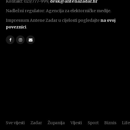
Kontakt: 023/777-999,
desk@antenazadar.hr
Nadležni regulator: Agencija za elektorničke medije.
Impressum Antene Zadar u cijelosti pogledajte
na ovoj
poveznici
.
Sve vijesti
Zadar
Županija
Vijesti
Sport
Biznis
Life