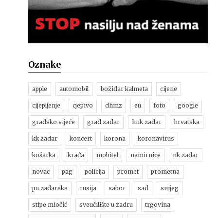
Oznake
apple
automobil
božidar kalmeta
cijene
cijepljenje
cjepivo
dhmz
eu
foto
google
gradsko vijeće
grad zadar
hnk zadar
hrvatska
kk zadar
koncert
korona
koronavirus
košarka
krađa
mobitel
namirnice
nk zadar
novac
pag
policija
promet
prometna
pu zadarska
rusija
sabor
sad
snijeg
stipe miočić
sveučilište u zadru
trgovina