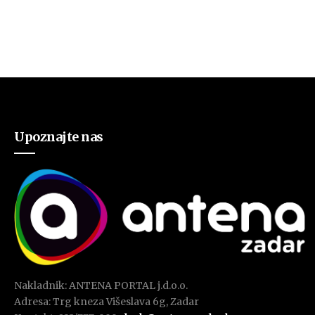
Upoznajte nas
Nakladnik: ANTENA PORTAL j.d.o.o.
Adresa: Trg kneza Višeslava 6g, Zadar