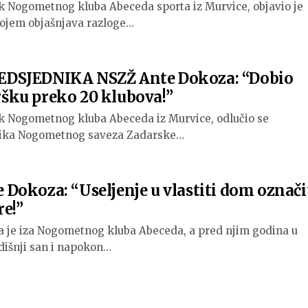
k Nogometnog kluba Abeceda sporta iz Murvice, objavio je
kojem objašnjava razloge…
DSJEDNIKA NSZŽ Ante Dokoza: “Dobio
ku preko 20 klubova!”
k Nogometnog kluba Abeceda iz Murvice, odlučio se
dnika Nogometnog saveza Zadarske…
Dokoza: “Useljenje u vlastiti dom označi
re!”
a je iza Nogometnog kluba Abeceda, a pred njim godina u
odišnji san i napokon…