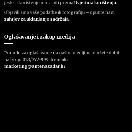
jeste, a korištenje mora biti prema
U
vjetima korištenja
.
Objavili smo vaše podatke ili fotografiju – uputite nam
zahtjev za uklanjanje sadržaja
.
Oglašavanje i zakup medija
Ponudu za oglašavanje na našim medijima možete dobiti
na broju
023/777-999
ili emailu
marketing@antenazadar.hr
.