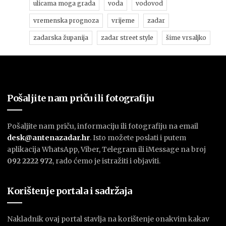
ulicama moga grada
voda
vodovod
vremenska prognoza
vrijeme
zadar
zadarska županija
zadar street style
šime vrsaljko
Pošaljite nam priču ili fotografiju
Pošaljite nam priču, informaciju ili fotografiju na email
desk@antenazadar.hr
. Isto možete poslati i putem
aplikacija WhatsApp, Viber, Telegram ili iMessage na broj
092 2222 972
, rado ćemo je istražiti i objaviti.
Korištenje portala i sadržaja
Nakladnik ovaj portal stavlja na korištenje onakvim kakav