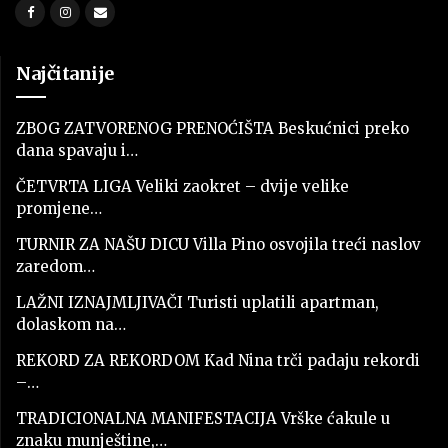
Najčitanije
ZBOG ZATVORENOG PRENOĆIŠTA Beskućnici preko
dana spavaju i…
ČETVRTA LIGA Veliki zaokret – dvije velike
promjene…
TURNIR ZA NAŠU DICU Villa Pino osvojila treći naslov
zaredom…
LAŽNI IZNAJMLJIVAČI Turisti uplatili apartman,
dolaskom na…
REKORD ZA REKORDOM Kad Nina trči padaju rekordi
–…
TRADICIONALNA MANIFESTACIJA Vrške ćakule u
znaku munještine,…