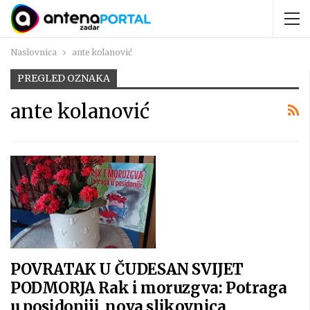
Naslovnica
ante kolanović
PREGLED OZNAKA
ante kolanović
POVRATAK U ČUDESAN SVIJET
PODMORJA Rak i moruzgva: Potraga
u posidoniji, nova slikovnica