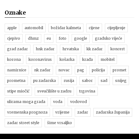
Oznake
apple
automobil
božidar kalmeta
cijene
cijepljenje
cjepivo
dhmz
eu
foto
google
gradsko vijeće
grad zadar
hnk zadar
hrvatska
kk zadar
koncert
korona
koronavirus
košarka
krađa
mobitel
namirnice
nk zadar
novac
pag
policija
promet
prometna
pu zadarska
rusija
sabor
sad
snijeg
stipe miočić
sveučilište u zadru
trgovina
ulicama moga grada
voda
vodovod
vremenska prognoza
vrijeme
zadar
zadarska županija
zadar street style
šime vrsaljko