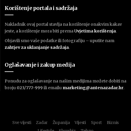
Korištenje portala i sadržaja
Nakladnik ovaj portal stavlja na korištenje onakvim kakav
jeste, a korištenje mora biti prema
U
vjetima korištenja
.
Objavili smo vaše podatke ili fotografiju – uputite nam
zahtjev za uklanjanje sadržaja
.
Oglašavanje i zakup medija
Ponudu za oglašavanje na našim medijima možete dobiti na
broju
023/777-999
ili emailu
marketing@antenazadar.hr
.
Sve vijesti
Zadar
Županija
Vijesti
Sport
Biznis
Lifestyle
Showbiz
Tehno