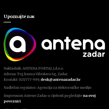
Upoznajte nas
Nakladnik: ANTENA PORTAL j.d.o.o.
Adresa: Trg kneza Višeslava 6g, Zadar
Kontakt: 023/777-999,
desk@antenazadar.hr
Nadležni regulator: Agencija za elektorničke medije.
Impressum Antene Zadar u cijelosti pogledajte
na ovoj
poveznici
.