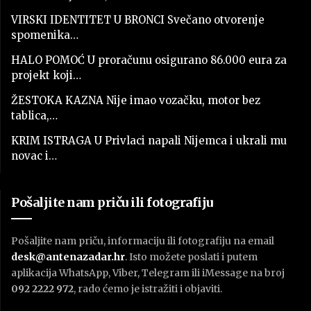
VIRSKI IDENTITET U BRONCI Svečano otvorenje
spomenika…
HALO POMOĆ U proračunu osigurano 86.000 eura za
projekt koji…
ŽESTOKA KAZNA Nije imao vozačku, motor bez
tablica,…
KRIM ISTRAGA U Privlaci napali Nijemca i ukrali mu
novac i…
Pošaljite nam priču ili fotografiju
Pošaljite nam priču, informaciju ili fotografiju na email
desk@antenazadar.hr
. Isto možete poslati i putem
aplikacija WhatsApp, Viber, Telegram ili iMessage na broj
092 2222 972
, rado ćemo je istražiti i objaviti.