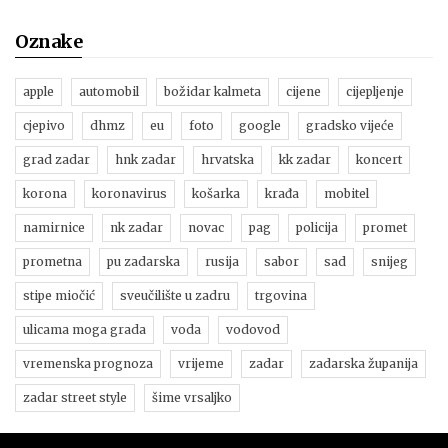
Oznake
apple
automobil
božidar kalmeta
cijene
cijepljenje
cjepivo
dhmz
eu
foto
google
gradsko vijeće
grad zadar
hnk zadar
hrvatska
kk zadar
koncert
korona
koronavirus
košarka
krađa
mobitel
namirnice
nk zadar
novac
pag
policija
promet
prometna
pu zadarska
rusija
sabor
sad
snijeg
stipe miočić
sveučilište u zadru
trgovina
ulicama moga grada
voda
vodovod
vremenska prognoza
vrijeme
zadar
zadarska županija
zadar street style
šime vrsaljko