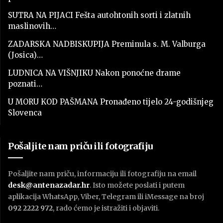
SUTRA NA PIJACI Fešta autohtonih sorti i zlatnih
maslinovih…
ZADARSKA NADBISKUPIJA Preminula s. M. Valburga
(Josica)…
LUDNICA NA VIŠNJIKU Nakon ponoćne drame
poznati…
U MORU KOD PAŠMANA Pronađeno tijelo 24-godišnjeg
Slovenca
Pošaljite nam priču ili fotografiju
Pošaljite nam priču, informaciju ili fotografiju na email
desk@antenazadar.hr
. Isto možete poslati i putem
aplikacija WhatsApp, Viber, Telegram ili iMessage na broj
092 2222 972
, rado ćemo je istražiti i objaviti.