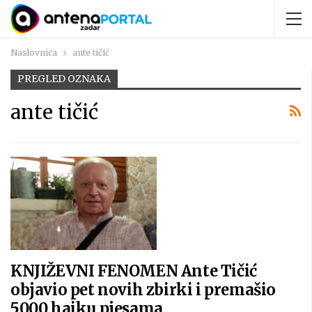
Naslovnica
ante tičić
PREGLED OZNAKA
ante tičić
KNJIŽEVNI FENOMEN Ante Tičić
objavio pet novih zbirki i premašio
5000 haiku pjesama