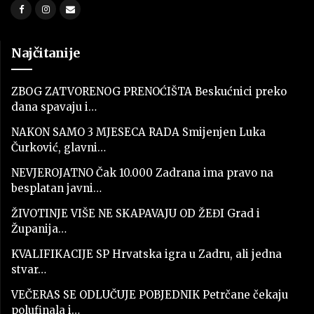
Najčitanije
ZBOG ZATVORENOG PRENOĆIŠTA Beskućnici preko
dana spavaju i…
NAKON SAMO 3 MJESECA RADA Smijenjen Luka
Čurković, glavni…
NEVJEROJATNO Čak 10.000 Zadrana ima pravo na
besplatan javni…
ŽIVOTINJE VIŠE NE SKAPAVAJU OD ŽEĐI Grad i
Županija…
KVALIFIKACIJE SP Hrvatska igra u Zadru, ali jedna
stvar…
VEČERAS SE ODLUČUJE POBJEDNIK Petrčane čekaju
polufinala i…