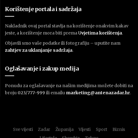
Korištenje portala i sadržaja
Nakladnik ovaj portal stavlja na korištenje onakvim kakav
jeste, a korištenje mora biti prema
U
vjetima korištenja
.
Objavili smo vaše podatke ili fotografiju – uputite nam
zahtjev za uklanjanje sadržaja
.
Oglašavanje i zakup medija
Ponudu za oglašavanje na našim medijima možete dobiti na
broju
023/777-999
ili emailu
marketing@antenazadar.hr
.
Sve vijesti
Zadar
Županija
Vijesti
Sport
Biznis