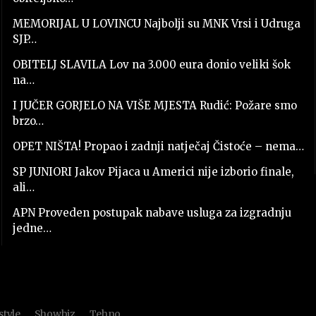
MEMORIJAL U LOVINCU Najbolji su MNK Vrsi i Udruga
SJP…
OBITELJ SLAVILA Lov na 3.000 eura donio veliki šok
na…
I JUČER GORJELO NA VIŠE MJESTA Rudić: Požare smo
brzo…
OPET NIŠTA! Propao i zadnji natječaj Čistoće – nema…
SP JUNIORI Jakov Pijaca u Americi nije izborio finale,
ali…
APN Proveden postupak nabave usluga za izgradnju
jedne…
style
Showbiz
Tehno