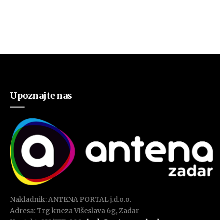
Upoznajte nas
Nakladnik: ANTENA PORTAL j.d.o.o.
Adresa: Trg kneza Višeslava 6g, Zadar