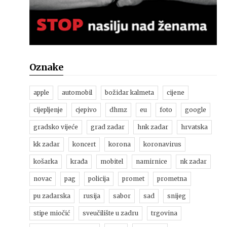
Oznake
apple
automobil
božidar kalmeta
cijene
cijepljenje
cjepivo
dhmz
eu
foto
google
gradsko vijeće
grad zadar
hnk zadar
hrvatska
kk zadar
koncert
korona
koronavirus
košarka
krađa
mobitel
namirnice
nk zadar
novac
pag
policija
promet
prometna
pu zadarska
rusija
sabor
sad
snijeg
stipe miočić
sveučilište u zadru
trgovina