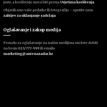
jeste, a korištenje mora biti prema
U
vjetima korištenja
.
Objavili smo vaše podatke ili fotografiju – uputite nam
zahtjev za uklanjanje sadržaja
.
Oglašavanje i zakup medija
Ponudu za oglašavanje na našim medijima možete dobiti
na broju
023/777-999
ili emailu
marketing@antenazadar.hr
.