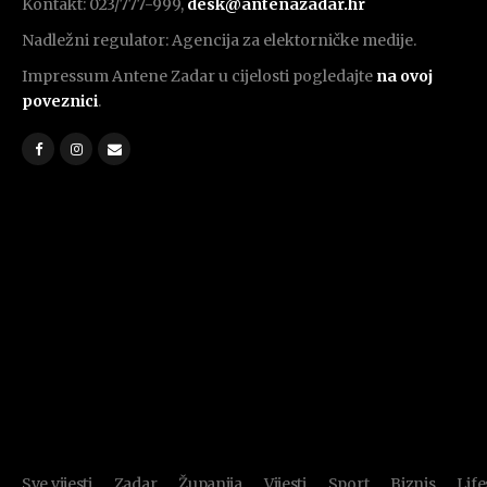
Kontakt: 023/777-999,
desk@antenazadar.hr
Nadležni regulator: Agencija za elektorničke medije.
Impressum Antene Zadar u cijelosti pogledajte
na ovoj
poveznici
.
Sve vijesti
Zadar
Županija
Vijesti
Sport
Biznis
Life