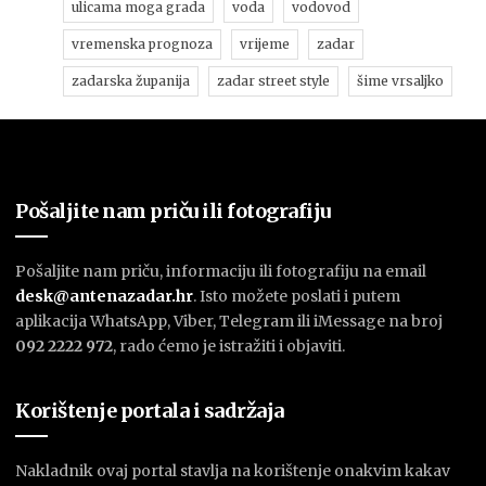
ulicama moga grada
voda
vodovod
vremenska prognoza
vrijeme
zadar
zadarska županija
zadar street style
šime vrsaljko
Pošaljite nam priču ili fotografiju
Pošaljite nam priču, informaciju ili fotografiju na email
desk@antenazadar.hr
. Isto možete poslati i putem
aplikacija WhatsApp, Viber, Telegram ili iMessage na broj
092 2222 972
, rado ćemo je istražiti i objaviti.
Korištenje portala i sadržaja
Nakladnik ovaj portal stavlja na korištenje onakvim kakav