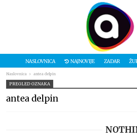
NASLOVNICA
NAJNOVIJE
ZADAR
ŽU
Naslovnica
antea delpin
PREGLED OZNAKA
antea delpin
NOTHI