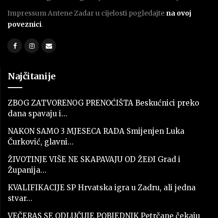
Impressum Antene Zadar u cijelosti pogledajte
na ovoj
poveznici
.
Najčitanije
ZBOG ZATVORENOG PRENOĆIŠTA Beskućnici preko
dana spavaju i…
NAKON SAMO 3 MJESECA RADA Smijenjen Luka
Čurković, glavni…
ŽIVOTINJE VIŠE NE SKAPAVAJU OD ŽEĐI Grad i
Županija…
KVALIFIKACIJE SP Hrvatska igra u Zadru, ali jedna
stvar…
VEČERAS SE ODLUČUJE POBJEDNIK Petrčane čekaju