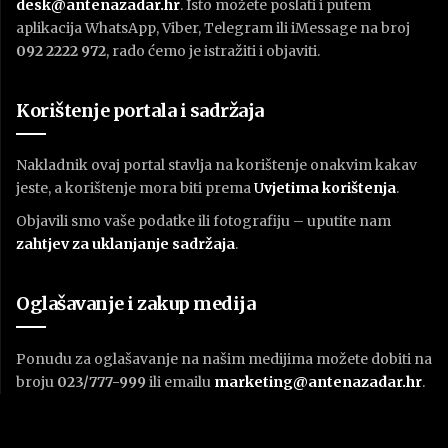
desk@antenazadar.hr
. Isto možete poslati i putem
aplikacija WhatsApp, Viber, Telegram ili iMessage na broj
092 2222 972
, rado ćemo je istražiti i objaviti.
Korištenje portala i sadržaja
Nakladnik ovaj portal stavlja na korištenje onakvim kakav
jeste, a korištenje mora biti prema
U
vjetima korištenja
.
Objavili smo vaše podatke ili fotografiju – uputite nam
zahtjev za uklanjanje sadržaja
.
Oglašavanje i zakup medija
Ponudu za oglašavanje na našim medijima možete dobiti na
broju
023/777-999
ili emailu
marketing@antenazadar.hr
.