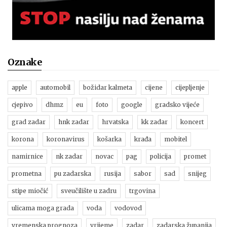
Oznake
apple
automobil
božidar kalmeta
cijene
cijepljenje
cjepivo
dhmz
eu
foto
google
gradsko vijeće
grad zadar
hnk zadar
hrvatska
kk zadar
koncert
korona
koronavirus
košarka
krađa
mobitel
namirnice
nk zadar
novac
pag
policija
promet
prometna
pu zadarska
rusija
sabor
sad
snijeg
stipe miočić
sveučilište u zadru
trgovina
ulicama moga grada
voda
vodovod
vremenska prognoza
vrijeme
zadar
zadarska županija