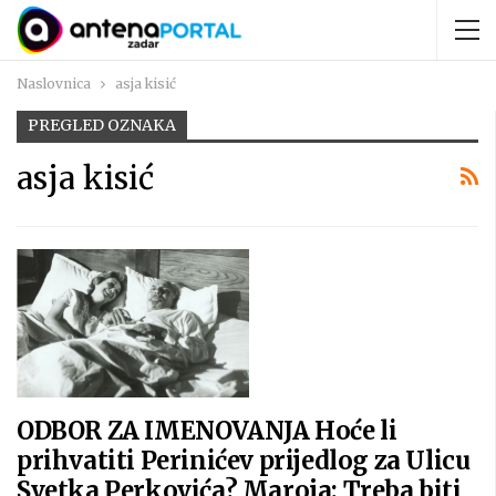
Naslovnica
asja kisić
PREGLED OZNAKA
asja kisić
ODBOR ZA IMENOVANJA Hoće li
prihvatiti Perinićev prijedlog za Ulicu
Svetka Perkovića? Maroja: Treba biti