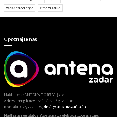
zadar street style
šime vrsaljko
Upoznajte nas
Nakladnik: ANTENA PORTAL j.d.o.o.
Adresa: Trg kneza Višeslava 6g, Zadar
Kontakt: 023/777-999,
desk@antenazadar.hr
Nadležni regulator: Agencija za elektorničke medije.