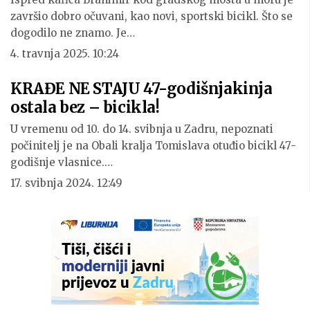
završio dobro očuvani, kao novi, sportski bicikl. Što se
dogodilo ne znamo. Je…
4. travnja 2025. 10:24
KRAĐE NE STAJU 47-godišnjakinja
ostala bez – bicikla!
U vremenu od 10. do 14. svibnja u Zadru, nepoznati
počinitelj je na Obali kralja Tomislava otuđio bicikl 47-
godišnje vlasnice.…
17. svibnja 2024. 12:49