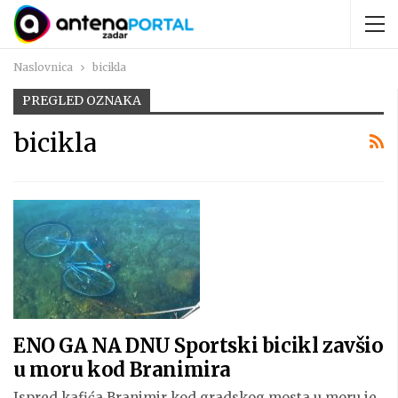
Naslovnica
bicikla
PREGLED OZNAKA
bicikla
ENO GA NA DNU Sportski bicikl zavšio
u moru kod Branimira
Ispred kafića Branimir kod gradskog mosta u moru je