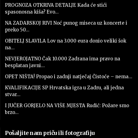
PROGNOZA OTKRIVA DETALJE Kada će stići
spasonosna kiša? Evo…
NA ZADARSKOJ RIVI Noć punog miseca uz koncerte i
preko 50…
OBITELJ SLAVILA Lov na 3.000 eura donio veliki šok
na…
NEVJEROJATNO Čak 10.000 Zadrana ima pravo na
besplatan javni…
OPET NIŠTA! Propao i zadnji natječaj Čistoće – nema…
KVALIFIKACIJE SP Hrvatska igra u Zadru, ali jedna
stvar…
I JUČER GORJELO NA VIŠE MJESTA Rudić: Požare smo
brzo…
Pošaljite nam priču ili fotografiju