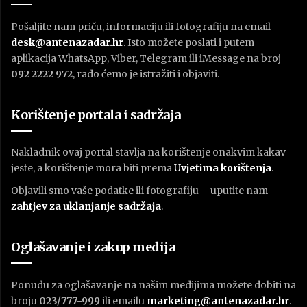
Pošaljite nam priču, informaciju ili fotografiju na email
desk@antenazadar.hr
. Isto možete poslati i putem
aplikacija WhatsApp, Viber, Telegram ili iMessage na broj
092 2222 972
, rado ćemo je istražiti i objaviti.
Korištenje portala i sadržaja
Nakladnik ovaj portal stavlja na korištenje onakvim kakav
jeste, a korištenje mora biti prema
U
vjetima korištenja
.
Objavili smo vaše podatke ili fotografiju – uputite nam
zahtjev za uklanjanje sadržaja
.
Oglašavanje i zakup medija
Ponudu za oglašavanje na našim medijima možete dobiti na
broju
023/777-999
ili emailu
marketing@antenazadar.hr
.