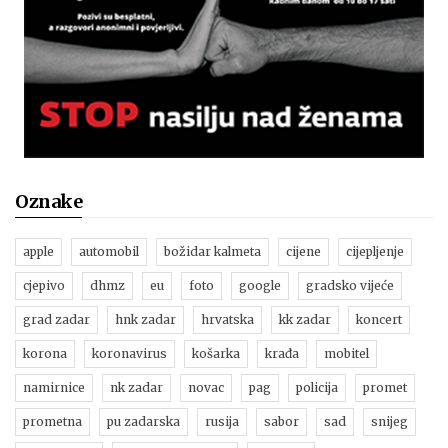
Oznake
apple
automobil
božidar kalmeta
cijene
cijepljenje
cjepivo
dhmz
eu
foto
google
gradsko vijeće
grad zadar
hnk zadar
hrvatska
kk zadar
koncert
korona
koronavirus
košarka
krađa
mobitel
namirnice
nk zadar
novac
pag
policija
promet
prometna
pu zadarska
rusija
sabor
sad
snijeg