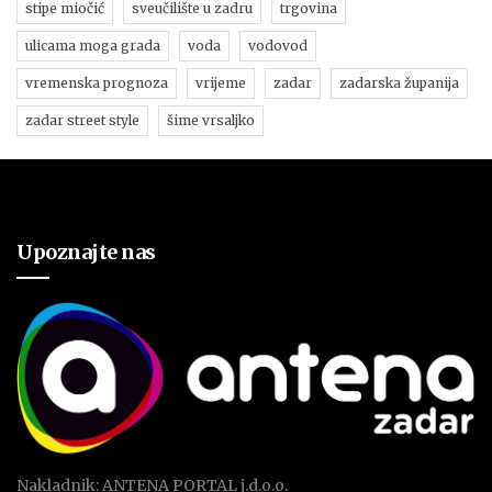
stipe miočić
sveučilište u zadru
trgovina
ulicama moga grada
voda
vodovod
vremenska prognoza
vrijeme
zadar
zadarska županija
zadar street style
šime vrsaljko
Upoznajte nas
Nakladnik: ANTENA PORTAL j.d.o.o.