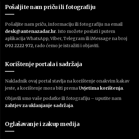
Pošaljite nam priču ili fotografiju
Pošaljite nam priču, informaciju ili fotografiju na email
desk@antenazadar.hr
. Isto možete poslati i putem
aplikacija WhatsApp, Viber, Telegram ili iMessage na broj
092 2222 972
, rado ćemo je istražiti i objaviti.
Korištenje portala i sadržaja
Nakladnik ovaj portal stavlja na korištenje onakvim kakav
jeste, a korištenje mora biti prema
U
vjetima korištenja
.
Objavili smo vaše podatke ili fotografiju – uputite nam
zahtjev za uklanjanje sadržaja
.
Oglašavanje i zakup medija