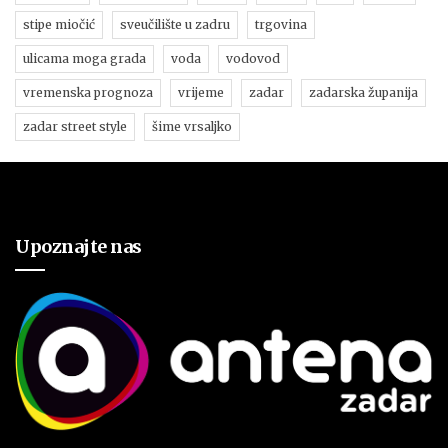
stipe miočić
sveučilište u zadru
trgovina
ulicama moga grada
voda
vodovod
vremenska prognoza
vrijeme
zadar
zadarska županija
zadar street style
šime vrsaljko
Upoznajte nas