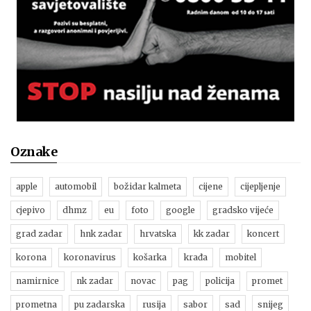
Oznake
apple
automobil
božidar kalmeta
cijene
cijepljenje
cjepivo
dhmz
eu
foto
google
gradsko vijeće
grad zadar
hnk zadar
hrvatska
kk zadar
koncert
korona
koronavirus
košarka
krađa
mobitel
namirnice
nk zadar
novac
pag
policija
promet
prometna
pu zadarska
rusija
sabor
sad
snijeg