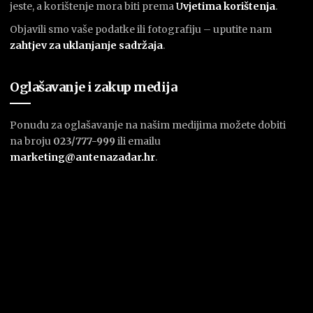
jeste, a korištenje mora biti prema
U
vjetima korištenja
.
Objavili smo vaše podatke ili fotografiju – uputite nam
zahtjev za uklanjanje sadržaja
.
Oglašavanje i zakup medija
Ponudu za oglašavanje na našim medijima možete dobiti
na broju
023/777-999
ili emailu
marketing@antenazadar.hr
.