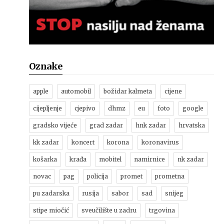
Oznake
apple
automobil
božidar kalmeta
cijene
cijepljenje
cjepivo
dhmz
eu
foto
google
gradsko vijeće
grad zadar
hnk zadar
hrvatska
kk zadar
koncert
korona
koronavirus
košarka
krađa
mobitel
namirnice
nk zadar
novac
pag
policija
promet
prometna
pu zadarska
rusija
sabor
sad
snijeg
stipe miočić
sveučilište u zadru
trgovina