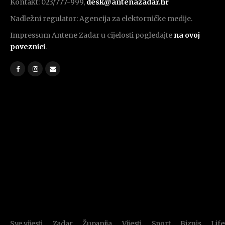
Kontakt: 023/777-999,
desk@antenazadar.hr
Nadležni regulator: Agencija za elektorničke medije.
Impressum Antene Zadar u cijelosti pogledajte
na ovoj
poveznici
.
Sve vijesti
Zadar
Županija
Vijesti
Sport
Biznis
Life