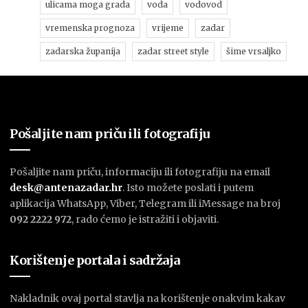
ulicama moga grada
voda
vodovod
vremenska prognoza
vrijeme
zadar
zadarska županija
zadar street style
šime vrsaljko
Pošaljite nam priču ili fotografiju
Pošaljite nam priču, informaciju ili fotografiju na email
desk@antenazadar.hr
. Isto možete poslati i putem
aplikacija WhatsApp, Viber, Telegram ili iMessage na broj
092 2222 972
, rado ćemo je istražiti i objaviti.
Korištenje portala i sadržaja
Nakladnik ovaj portal stavlja na korištenje onakvim kakav