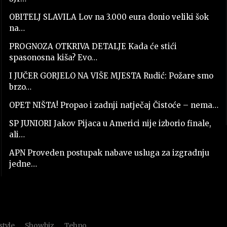
OBITELJ SLAVILA Lov na 3.000 eura donio veliki šok
na…
PROGNOZA OTKRIVA DETALJE Kada će stići
spasonosna kiša? Evo…
I JUČER GORJELO NA VIŠE MJESTA Rudić: Požare smo
brzo…
OPET NIŠTA! Propao i zadnji natječaj Čistoće – nema…
SP JUNIORI Jakov Pijaca u Americi nije izborio finale,
ali…
APN Proveden postupak nabave usluga za izgradnju
jedne…
style
Showbiz
Tehno