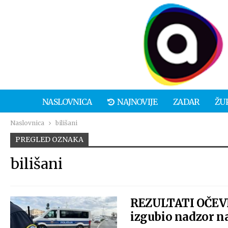
NASLOVNICA
NAJNOVIJE
ZADAR
ŽU
Naslovnica
bilišani
PREGLED OZNAKA
bilišani
REZULTATI OČEVI
izgubio nadzor na