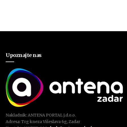
Upoznajte nas
Nakladnik: ANTENA PORTAL j.d.o.o.
Adresa: Trg kneza Višeslava 6g, Zadar