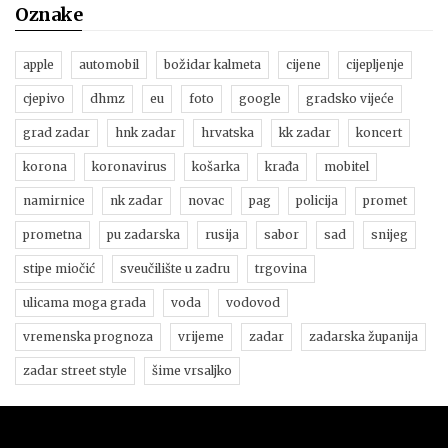
Oznake
apple
automobil
božidar kalmeta
cijene
cijepljenje
cjepivo
dhmz
eu
foto
google
gradsko vijeće
grad zadar
hnk zadar
hrvatska
kk zadar
koncert
korona
koronavirus
košarka
krađa
mobitel
namirnice
nk zadar
novac
pag
policija
promet
prometna
pu zadarska
rusija
sabor
sad
snijeg
stipe miočić
sveučilište u zadru
trgovina
ulicama moga grada
voda
vodovod
vremenska prognoza
vrijeme
zadar
zadarska županija
zadar street style
šime vrsaljko