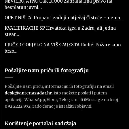
NEVJEROJATNO Čak 10.000 Zadrana ima pravo na
besplatan javni…
OPET NIŠTA! Propao i zadnji natječaj Čistoće – nema…
KVALIFIKACIJE SP Hrvatska igra u Zadru, ali jedna
stvar…
I JUČER GORJELO NA VIŠE MJESTA Rudić: Požare smo
brzo…
Pošaljite nam priču ili fotografiju
Pošaljite nam priču, informaciju ili fotografiju na email
desk@antenazadar.hr
. Isto možete poslati i putem
aplikacija WhatsApp, Viber, Telegram ili iMessage na broj
092 2222 972
, rado ćemo je istražiti i objaviti.
Korištenje portala i sadržaja