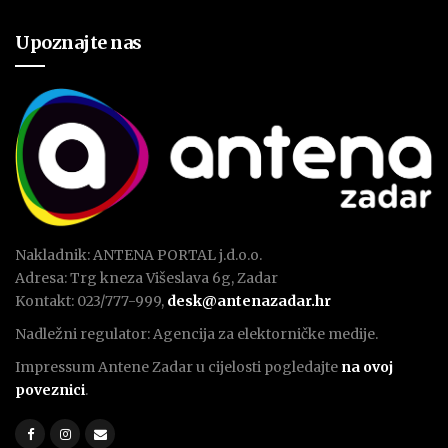
Upoznajte nas
Nakladnik: ANTENA PORTAL j.d.o.o.
Adresa: Trg kneza Višeslava 6g, Zadar
Kontakt: 023/777-999,
desk@antenazadar.hr
Nadležni regulator: Agencija za elektorničke medije.
Impressum Antene Zadar u cijelosti pogledajte
na ovoj
poveznici
.