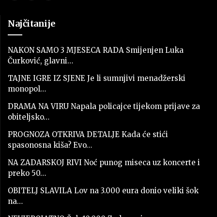
Najčitanije
NAKON SAMO 3 MJESECA RADA Smijenjen Luka
Čurković, glavni…
TAJNE IGRE IZ SJENE Je li sumnjivi menadžerski
monopol…
DRAMA NA VIRU Napala policajce tijekom prijave za
obiteljsko…
PROGNOZA OTKRIVA DETALJE Kada će stići
spasonosna kiša? Evo…
NA ZADARSKOJ RIVI Noć punog miseca uz koncerte i
preko 50…
OBITELJ SLAVILA Lov na 3.000 eura donio veliki šok
na…