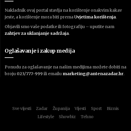
Nakladnik ovaj portal stavlja na korištenje onakvim kakav
jeste, a korištenje mora biti prema
U
vjetima korištenja
.
Objavili smo vaše podatke ili fotografiju – uputite nam
zahtjev za uklanjanje sadržaja
.
Oglašavanje i zakup medija
Ponudu za oglašavanje na našim medijima možete dobiti na
broju
023/777-999
ili emailu
marketing@antenazadar.hr
.
Sve vijesti
Zadar
Županija
Vijesti
Sport
Biznis
Lifestyle
Showbiz
Tehno