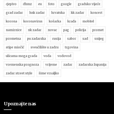
cjepivo
dhmz
eu
foto
google
gradsko vijeće
grad zadar
hnk zadar
hrvatska
kk zadar
koncert
korona
koronavirus
košarka
krađa
mobitel
namirnice
nk zadar
novac
pag
policija
promet
prometna
pu zadarska
rusija
sabor
sad
snijeg
stipe miočić
sveučilište u zadru
trgovina
ulicama moga grada
voda
vodovod
vremenska prognoza
vrijeme
zadar
zadarska županija
zadar street style
šime vrsaljko
Upoznajte nas