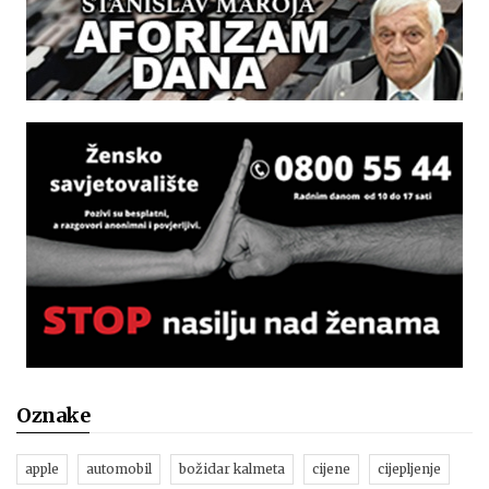
Oznake
apple
automobil
božidar kalmeta
cijene
cijepljenje