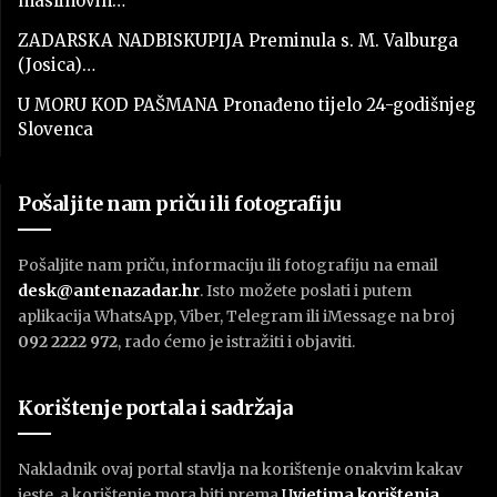
maslinovih…
ZADARSKA NADBISKUPIJA Preminula s. M. Valburga
(Josica)…
U MORU KOD PAŠMANA Pronađeno tijelo 24-godišnjeg
Slovenca
Pošaljite nam priču ili fotografiju
Pošaljite nam priču, informaciju ili fotografiju na email
desk@antenazadar.hr
. Isto možete poslati i putem
aplikacija WhatsApp, Viber, Telegram ili iMessage na broj
092 2222 972
, rado ćemo je istražiti i objaviti.
Korištenje portala i sadržaja
Nakladnik ovaj portal stavlja na korištenje onakvim kakav
jeste, a korištenje mora biti prema
U
vjetima korištenja
.