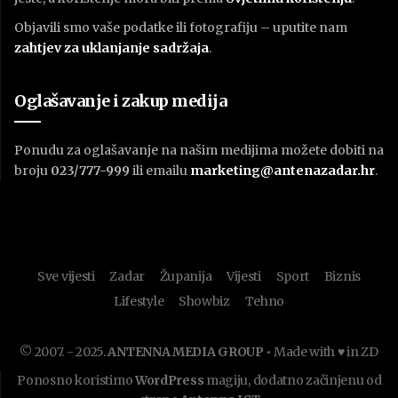
Objavili smo vaše podatke ili fotografiju – uputite nam
zahtjev za uklanjanje sadržaja
.
Oglašavanje i zakup medija
Ponudu za oglašavanje na našim medijima možete dobiti na
broju
023/777-999
ili emailu
marketing@antenazadar.hr
.
Sve vijesti
Zadar
Županija
Vijesti
Sport
Biznis
Lifestyle
Showbiz
Tehno
© 2007. - 2025.
ANTENNA MEDIA GROUP
• Made with ♥ in ZD
Ponosno koristimo
WordPress
magiju, dodatno začinjenu od