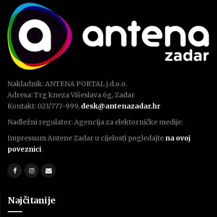
Nakladnik: ANTENA PORTAL j.d.o.o.
Adresa: Trg kneza Višeslava 6g, Zadar
Kontakt: 023/777-999,
desk@antenazadar.hr
Nadležni regulator: Agencija za elektorničke medije.
Impressum Antene Zadar u cijelosti pogledajte
na ovoj
poveznici
.
Najčitanije