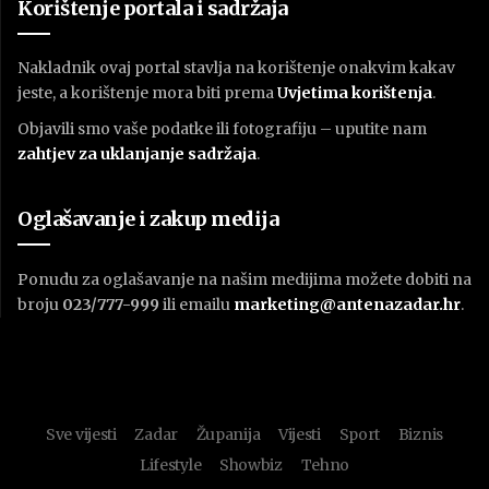
Korištenje portala i sadržaja
Nakladnik ovaj portal stavlja na korištenje onakvim kakav
jeste, a korištenje mora biti prema
U
vjetima korištenja
.
Objavili smo vaše podatke ili fotografiju – uputite nam
zahtjev za uklanjanje sadržaja
.
Oglašavanje i zakup medija
Ponudu za oglašavanje na našim medijima možete dobiti na
broju
023/777-999
ili emailu
marketing@antenazadar.hr
.
Sve vijesti
Zadar
Županija
Vijesti
Sport
Biznis
Lifestyle
Showbiz
Tehno