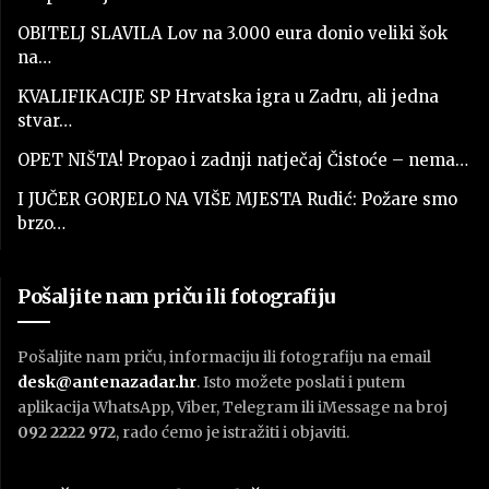
OBITELJ SLAVILA Lov na 3.000 eura donio veliki šok
na…
KVALIFIKACIJE SP Hrvatska igra u Zadru, ali jedna
stvar…
OPET NIŠTA! Propao i zadnji natječaj Čistoće – nema…
I JUČER GORJELO NA VIŠE MJESTA Rudić: Požare smo
brzo…
Pošaljite nam priču ili fotografiju
Pošaljite nam priču, informaciju ili fotografiju na email
desk@antenazadar.hr
. Isto možete poslati i putem
aplikacija WhatsApp, Viber, Telegram ili iMessage na broj
092 2222 972
, rado ćemo je istražiti i objaviti.