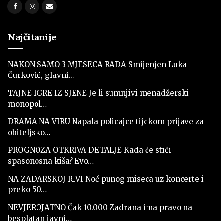
Najčitanije
NAKON SAMO 3 MJESECA RADA Smijenjen Luka
Čurković, glavni…
TAJNE IGRE IZ SJENE Je li sumnjivi menadžerski
monopol…
DRAMA NA VIRU Napala policajce tijekom prijave za
obiteljsko…
PROGNOZA OTKRIVA DETALJE Kada će stići
spasonosna kiša? Evo…
NA ZADARSKOJ RIVI Noć punog miseca uz koncerte i
preko 50…
NEVJEROJATNO Čak 10.000 Zadrana ima pravo na
besplatan javni…