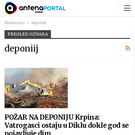
Naslovnica
deponiij
PREGLED OZNAKA
deponiij
POŽAR NA DEPONIJU Krpina:
Vatrogasci ostaju u Diklu dokle god se
pojavljuje dim