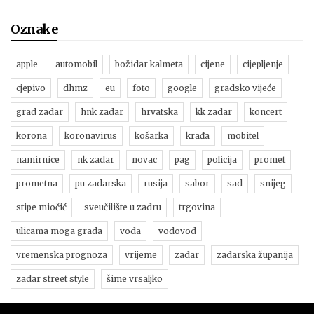
Oznake
apple
automobil
božidar kalmeta
cijene
cijepljenje
cjepivo
dhmz
eu
foto
google
gradsko vijeće
grad zadar
hnk zadar
hrvatska
kk zadar
koncert
korona
koronavirus
košarka
krađa
mobitel
namirnice
nk zadar
novac
pag
policija
promet
prometna
pu zadarska
rusija
sabor
sad
snijeg
stipe miočić
sveučilište u zadru
trgovina
ulicama moga grada
voda
vodovod
vremenska prognoza
vrijeme
zadar
zadarska županija
zadar street style
šime vrsaljko