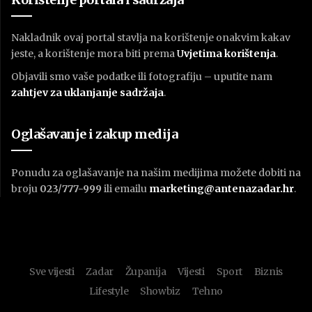
Nakladnik ovaj portal stavlja na korištenje onakvim kakav
jeste, a korištenje mora biti prema
U
vjetima korištenja
.
Objavili smo vaše podatke ili fotografiju – uputite nam
zahtjev za uklanjanje sadržaja
.
Oglašavanje i zakup medija
Ponudu za oglašavanje na našim medijima možete dobiti na
broju
023/777-999
ili emailu
marketing@antenazadar.hr
.
Sve vijesti
Zadar
Županija
Vijesti
Sport
Biznis
Lifestyle
Showbiz
Tehno