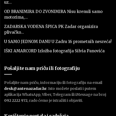
uz…
OD BRANIMIRA DO ZVONIMIRA Nisu krenuli samo
motorima,…
ZADARSKA VODENA ŠPICA PK Zadar organizira
plivačko…
U SAMO JEDNOM DANU U Zadru 16 prometnih nesreća!
IŠKI AMARCORD Izložba fotografija Silvia Panovića
Pošaljite nam priču ili fotografiju
Pošaljite nam priču, informaciju ili fotografiju na email
desk@antenazadar.hr
. Isto možete poslati i putem
aplikacija WhatsApp, Viber, Telegram ili iMessage na broj
092 2222 972
, rado ćemo je istražiti i objaviti.
Korištenje portala i sadržaja