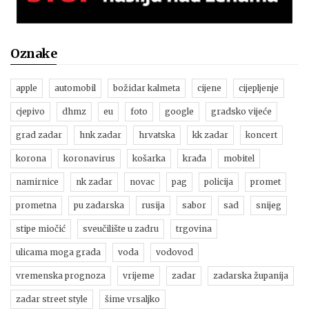
Oznake
apple
automobil
božidar kalmeta
cijene
cijepljenje
cjepivo
dhmz
eu
foto
google
gradsko vijeće
grad zadar
hnk zadar
hrvatska
kk zadar
koncert
korona
koronavirus
košarka
krađa
mobitel
namirnice
nk zadar
novac
pag
policija
promet
prometna
pu zadarska
rusija
sabor
sad
snijeg
stipe miočić
sveučilište u zadru
trgovina
ulicama moga grada
voda
vodovod
vremenska prognoza
vrijeme
zadar
zadarska županija
zadar street style
šime vrsaljko