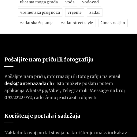
ulicama moga grada
voda
vodovod
vremenska prognoza
vrijeme
zadar
zadarska županija
zadar street style
šime vrsaljko
Pošaljite nam priču ili fotografiju
Pošaljite nam priču, informaciju ili fotografiju na email
desk@antenazadar.hr
. Isto možete poslati i putem
aplikacija WhatsApp, Viber, Telegram ili iMessage na broj
092 2222 972
, rado ćemo je istražiti i objaviti.
Korištenje portala i sadržaja
Nakladnik ovaj portal stavlja na korištenje onakvim kakav