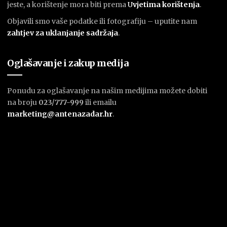
jeste, a korištenje mora biti prema
U
vjetima korištenja
.
Objavili smo vaše podatke ili fotografiju – uputite nam
zahtjev za uklanjanje sadržaja
.
Oglašavanje i zakup medija
Ponudu za oglašavanje na našim medijima možete dobiti
na broju
023/777-999
ili emailu
marketing@antenazadar.hr
.