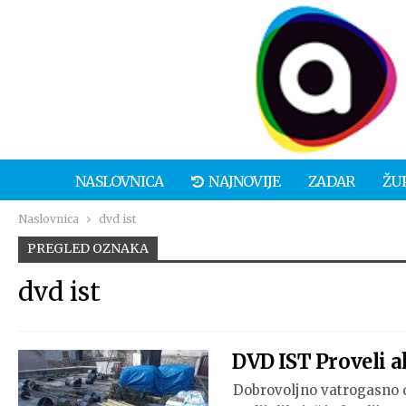
NASLOVNICA
NAJNOVIJE
ZADAR
ŽU
Naslovnica
dvd ist
PREGLED OZNAKA
dvd ist
DVD IST Proveli a
Dobrovoljno vatrogasno d