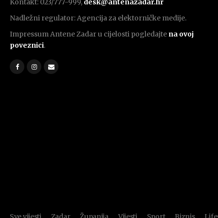
Kontakt: 023/777-999,
desk@antenazadar.hr
Nadležni regulator: Agencija za elektorničke medije.
Impressum Antene Zadar u cijelosti pogledajte
na ovoj
poveznici
.
Sve vijesti
Zadar
Županija
Vijesti
Sport
Biznis
Life