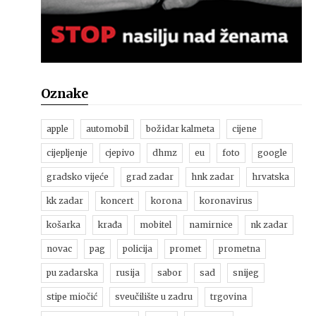
Oznake
apple
automobil
božidar kalmeta
cijene
cijepljenje
cjepivo
dhmz
eu
foto
google
gradsko vijeće
grad zadar
hnk zadar
hrvatska
kk zadar
koncert
korona
koronavirus
košarka
krađa
mobitel
namirnice
nk zadar
novac
pag
policija
promet
prometna
pu zadarska
rusija
sabor
sad
snijeg
stipe miočić
sveučilište u zadru
trgovina