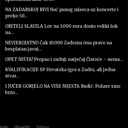
NA ZADARSKOJ RIVI Noć punog miseca uz koncerte i
preko 50…
OBITELJ SLAVILA Lov na 3.000 eura donio veliki šok
na…
NEVJEROJATNO Čak 10.000 Zadrana ima pravo na
besplatan javni…
OPET NIŠTA! Propao i zadnji natječaj Čistoće – nema…
KVALIFIKACIJE SP Hrvatska igra u Zadru, ali jedna
stvar…
I JUČER GORJELO NA VIŠE MJESTA Rudić: Požare smo
brzo…
style
Showbiz
Tehno