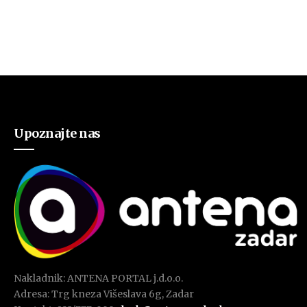
Upoznajte nas
Nakladnik: ANTENA PORTAL j.d.o.o.
Adresa: Trg kneza Višeslava 6g, Zadar