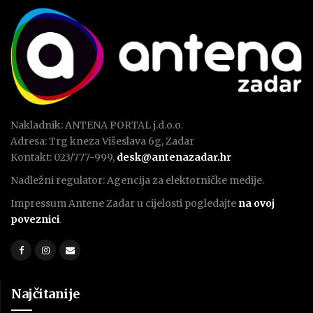
Nakladnik: ANTENA PORTAL j.d.o.o.
Adresa: Trg kneza Višeslava 6g, Zadar
Kontakt: 023/777-999,
desk@antenazadar.hr
Nadležni regulator: Agencija za elektorničke medije.
Impressum Antene Zadar u cijelosti pogledajte
na ovoj
poveznici
.
Najčitanije