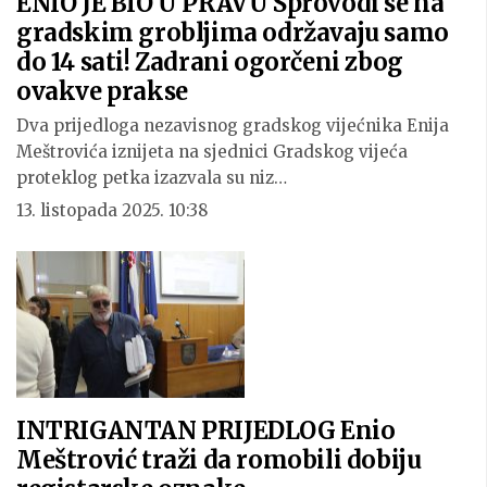
ENIO JE BIO U PRAVU Sprovodi se na
gradskim grobljima održavaju samo
do 14 sati! Zadrani ogorčeni zbog
ovakve prakse
Dva prijedloga nezavisnog gradskog vijećnika Enija
Meštrovića iznijeta na sjednici Gradskog vijeća
proteklog petka izazvala su niz…
13. listopada 2025. 10:38
INTRIGANTAN PRIJEDLOG Enio
Meštrović traži da romobili dobiju