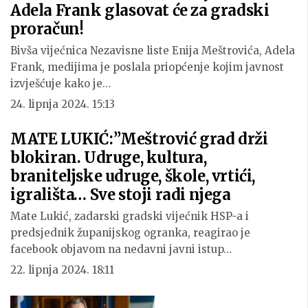
Adela Frank glasovat će za gradski
proračun!
Bivša vijećnica Nezavisne liste Enija Meštrovića, Adela
Frank, medijima je poslala priopćenje kojim javnost
izvješćuje kako je…
24. lipnja 2024. 15:13
MATE LUKIĆ:”Meštrović grad drži
blokiran. Udruge, kultura,
braniteljske udruge, škole, vrtići,
igrališta… Sve stoji radi njega
Mate Lukić, zadarski gradski vijećnik HSP-a i
predsjednik županijskog ogranka, reagirao je
facebook objavom na nedavni javni istup…
22. lipnja 2024. 18:11