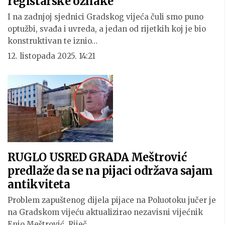
registarske oznake
I na zadnjoj sjednici Gradskog vijeća čuli smo puno
optužbi, svađa i uvreda, a jedan od rijetkih koj je bio
konstruktivan te iznio…
12. listopada 2025. 14:21
RUGLO USRED GRADA Meštrović
predlaže da se na pijaci održava sajam
antikviteta
Problem zapuštenog dijela pijace na Poluotoku jučer je
na Gradskom vijeću aktualizirao nezavisni vijećnik
Enio Meštrović. Riječ…