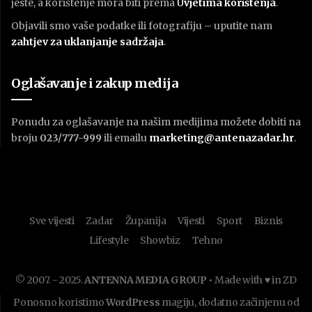
jeste, a korištenje mora biti prema
U
vjetima korištenja
.
Objavili smo vaše podatke ili fotografiju – uputite nam
zahtjev za uklanjanje sadržaja
.
Oglašavanje i zakup medija
Ponudu za oglašavanje na našim medijima možete dobiti na
broju
023/777-999
ili emailu
marketing@antenazadar.hr
.
Sve vijesti
Zadar
Županija
Vijesti
Sport
Biznis
Lifestyle
Showbiz
Tehno
© 2007. - 2025.
ANTENNA MEDIA GROUP
• Made with ♥ in ZD
Ponosno koristimo
WordPress
magiju, dodatno začinjenu od