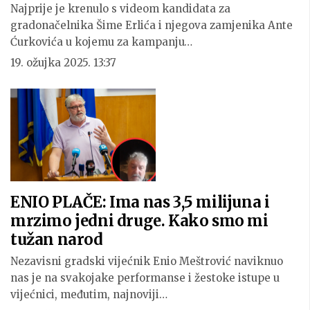
Najprije je krenulo s videom kandidata za
gradonačelnika Šime Erlića i njegova zamjenika Ante
Ćurkovića u kojemu za kampanju…
19. ožujka 2025. 13:37
ENIO PLAČE: Ima nas 3,5 milijuna i
mrzimo jedni druge. Kako smo mi
tužan narod
Nezavisni gradski vijećnik Enio Meštrović naviknuo
nas je na svakojake performanse i žestoke istupe u
vijećnici, međutim, najnoviji…