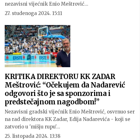
nezavisni vijećnik Enio Meštrović…
27. studenoga 2024. 15:11
KRITIKA DIREKTORU KK ZADAR
Meštrović: “Očekujem da Nadarević
odgovori što je sa sponzorima i
predstečajnom nagodbom!”
Nezavisni gradski vijećnik Enio Meštrović, osvrnuo ser
na rad direktora KK Zadar, Edija Nadarevića - koji se
zatvorio u 'mišju rupu'…
25. listopada 2024. 13:38