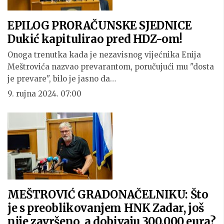
EPILOG PRORAČUNSKE SJEDNICE
Dukić kapitulirao pred HDZ-om!
Onoga trenutka kada je nezavisnog vijećnika Enija
Meštrovića nazvao prevarantom, poručujući mu "dosta
je prevare", bilo je jasno da…
9. rujna 2024. 07:00
MEŠTROVIĆ GRADONAČELNIKU: Što
je s preoblikovanjem HNK Zadar, još
nije završeno, a dobivaju 300.000 eura?