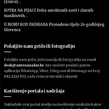
(Josica)…
SUTRA NA PIJACI Fešta autohtonih sorti i zlatnih
maslinovih…
U MORU KOD PAŠMANA Pronađeno tijelo 24-godišnjeg
Slovenca
Pošaljite nam priču ili fotografiju
Pošaljite nam priču, informaciju ili fotografiju na email
desk@antenazadar.hr
. Isto možete poslati i putem
aplikacija WhatsApp, Viber, Telegram ili iMessage na broj
092 2222 972
, rado ćemo je istražiti i objaviti.
Korištenje portala i sadržaja
Nakladnik ovaj portal stavlja na korištenje onakvim kakav