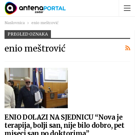
Naslovnica
enio meštrović
PREGLED OZNAKA
enio meštrović
ENIO DOLAZI NA SJEDNICU “Nova je
terapija, bolji san, nije bilo dobro, pet
miseci san po doktorima”