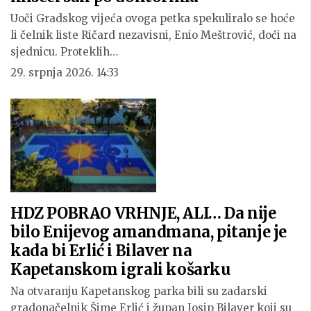
Uoči Gradskog vijeća ovoga petka spekuliralo se hoće
li čelnik liste Ričard nezavisni, Enio Meštrović, doći na
sjednicu. Proteklih…
29. srpnja 2026. 14:33
HDZ POBRAO VRHNJE, ALI… Da nije
bilo Enijevog amandmana, pitanje je
kada bi Erlić i Bilaver na
Kapetanskom igrali košarku
Na otvaranju Kapetanskog parka bili su zadarski
gradonačelnik Šime Erlić i župan Josip Bilaver koji su