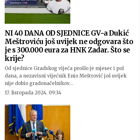
NI 40 DANA OD SJEDNICE GV-a Dukić
Meštroviću još uvijek ne odgovara što
je s 300.000 eura za HNK Zadar. Što se
krije?
Od sjednice Gradskog vijeća prošlo je mjesec i pol
dana, a nezavisni vijećnik Enio Meštrović još uvijek
nije dobio gradonačelnikov…
17. listopada 2024. 09:34