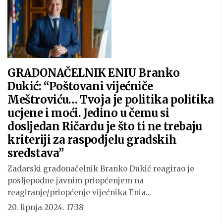
GRADONAČELNIK ENIU Branko
Dukić: “Poštovani vijećniče
Meštroviću… Tvoja je politika politika
ucjene i moći. Jedino u čemu si
dosljedan Ričardu je što ti ne trebaju
kriteriji za raspodjelu gradskih
sredstava”
Zadarski gradonačelnik Branko Dukić reagirao je
posljepodne javnim priopćenjem na
reagiranje/priopćenje vijećnika Enia…
20. lipnja 2024. 17:38