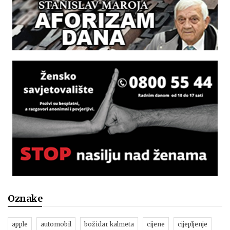
Oznake
apple
automobil
božidar kalmeta
cijene
cijepljenje