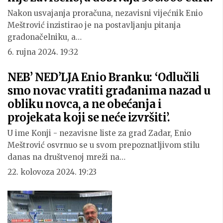
Nakon usvajanja proračuna, nezavisni vijećnik Enio
Meštrović inzistirao je na postavljanju pitanja
gradonačelniku, a…
6. rujna 2024. 19:32
NEB’ NED’LJA Enio Branku: ‘Odlučili
smo novac vratiti građanima nazad u
obliku novca, a ne obećanja i
projekata koji se neće izvršiti’.
U ime Konji - nezavisne liste za grad Zadar, Enio
Meštrović osvrnuo se u svom prepoznatljivom stilu
danas na društvenoj mreži na…
22. kolovoza 2024. 19:23