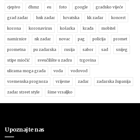
cjepivo
dhmz
eu
foto
google
gradsko vijeće
grad zadar
hnk zadar
hrvatska
kk zadar
koncert
korona
koronavirus
košarka
krađa
mobitel
namirnice
nk zadar
novac
pag
policija
promet
prometna
pu zadarska
rusija
sabor
sad
snijeg
stipe miočić
sveučilište u zadru
trgovina
ulicama moga grada
voda
vodovod
vremenska prognoza
vrijeme
zadar
zadarska županija
zadar street style
šime vrsaljko
Upoznajte nas