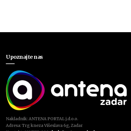
Upoznajte nas
Nakladnik: ANTENA PORTAL j.d.o.o.
Adresa: Trg kneza Višeslava 6g, Zadar