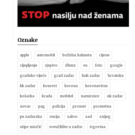
Oznake
apple
automobil
božidar kalmeta
cijene
cijepljenje
cjepivo
dhmz
eu
foto
google
gradsko vijeće
grad zadar
hnk zadar
hrvatska
kk zadar
koncert
korona
koronavirus
košarka
krađa
mobitel
namirnice
nk zadar
novac
pag
policija
promet
prometna
pu zadarska
rusija
sabor
sad
snijeg
stipe miočić
sveučilište u zadru
trgovina