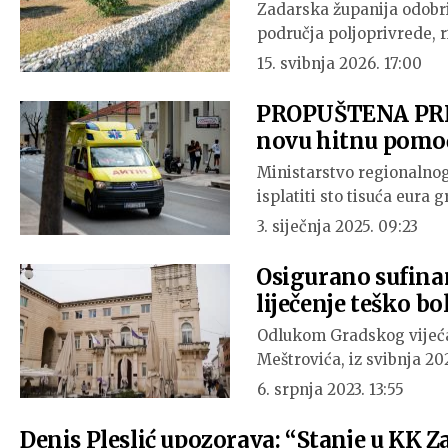
Zadarska županija odobri
područja poljoprivrede, r
15. svibnja 2026. 17:00
PROPUŠTENA PRILI
novu hitnu pomo
Ministarstvo regionalnog
isplatiti sto tisuća eura
3. siječnja 2025. 09:23
Osigurano sufinan
liječenje teško bo
Odlukom Gradskog vijeća
Meštrovića, iz svibnja 20
6. srpnja 2023. 13:55
Denis Pleslić upozorava: “Stanje u KK Z