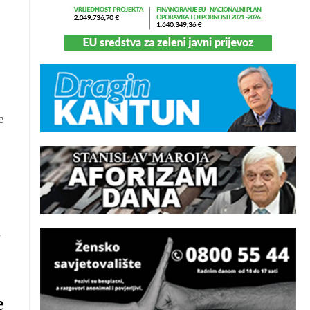
e
a
e