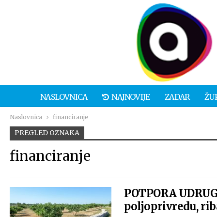
NASLOVNICA
NAJNOVIJE
ZADAR
ŽU
Naslovnica
financiranje
PREGLED OZNAKA
financiranje
POTPORA UDRUGAMA
poljoprivredu, rib