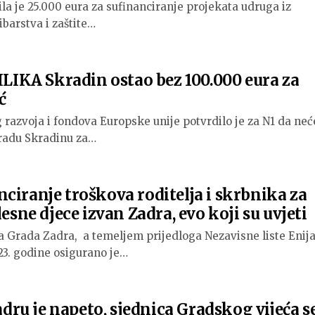
la je 25.000 eura za sufinanciranje projekata udruga iz
ibarstva i zaštite…
KA Skradin ostao bez 100.000 eura za
ć
 razvoja i fondova Europske unije potvrdilo je za N1 da neć
 gradu Skradinu za…
ciranje troškova roditelja i skrbnika za
lesne djece izvan Zadra, evo koji su uvjeti
 Grada Zadra, a temeljem prijedloga Nezavisne liste Enij
23. godine osigurano je…
adru je napeto, sjednica Gradskog vijeća s