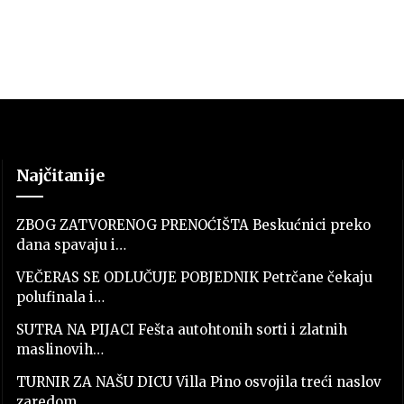
Najčitanije
ZBOG ZATVORENOG PRENOĆIŠTA Beskućnici preko
dana spavaju i…
VEČERAS SE ODLUČUJE POBJEDNIK Petrčane čekaju
polufinala i…
SUTRA NA PIJACI Fešta autohtonih sorti i zlatnih
maslinovih…
TURNIR ZA NAŠU DICU Villa Pino osvojila treći naslov
zaredom…