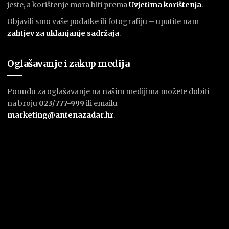
jeste, a korištenje mora biti prema
U
vjetima korištenja
.
Objavili smo vaše podatke ili fotografiju – uputite nam
zahtjev za uklanjanje sadržaja
.
Oglašavanje i zakup medija
Ponudu za oglašavanje na našim medijima možete dobiti
na broju
023/777-999
ili emailu
marketing@antenazadar.hr
.