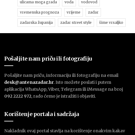
ulicama moga grada
voda
vodovod
vremenska prognoza
vrijeme
zadar
zadarska županija
zadar street style
šime vrsaljko
Pošaljite nam priču ili fotografiju
Pošaljite nam priču, informaciju ili fotografiju na email
desk@antenazadar.hr
. Isto možete poslati i putem
aplikacija WhatsApp, Viber, Telegram ili iMessage na broj
092 2222 972
, rado ćemo je istražiti i objaviti.
Korištenje portala i sadržaja
Nakladnik ovaj portal stavlja na korištenje onakvim kakav