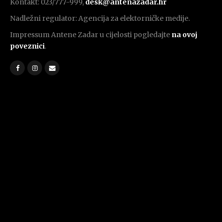
Kontakt: 023/777-999,
desk@antenazadar.hr
Nadležni regulator: Agencija za elektorničke medije.
Impressum Antene Zadar u cijelosti pogledajte
na ovoj
poveznici
.