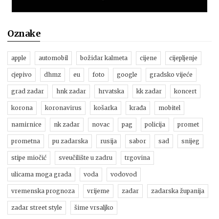
Oznake
apple
automobil
božidar kalmeta
cijene
cijepljenje
cjepivo
dhmz
eu
foto
google
gradsko vijeće
grad zadar
hnk zadar
hrvatska
kk zadar
koncert
korona
koronavirus
košarka
krađa
mobitel
namirnice
nk zadar
novac
pag
policija
promet
prometna
pu zadarska
rusija
sabor
sad
snijeg
stipe miočić
sveučilište u zadru
trgovina
ulicama moga grada
voda
vodovod
vremenska prognoza
vrijeme
zadar
zadarska županija
zadar street style
šime vrsaljko