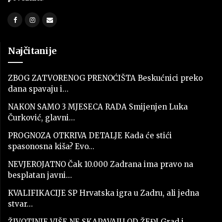
Najčitanije
ZBOG ZATVORENOG PRENOĆIŠTA Beskućnici preko
dana spavaju i…
NAKON SAMO 3 MJESECA RADA Smijenjen Luka
Čurković, glavni…
PROGNOZA OTKRIVA DETALJE Kada će stići
spasonosna kiša? Evo…
NEVJEROJATNO Čak 10.000 Zadrana ima pravo na
besplatan javni…
KVALIFIKACIJE SP Hrvatska igra u Zadru, ali jedna
stvar…
ŽIVOTINJE VIŠE NE SKAPAVAJU OD ŽEĐI Grad i