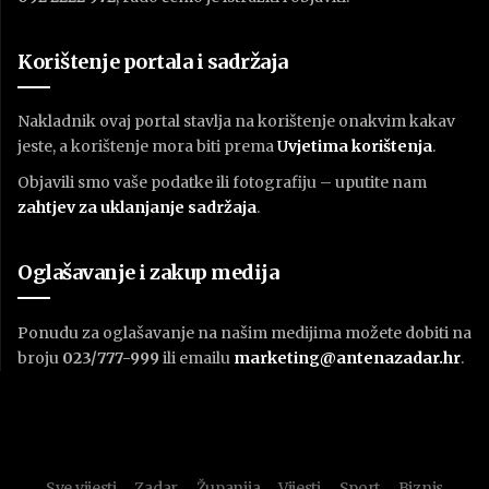
Korištenje portala i sadržaja
Nakladnik ovaj portal stavlja na korištenje onakvim kakav
jeste, a korištenje mora biti prema
U
vjetima korištenja
.
Objavili smo vaše podatke ili fotografiju – uputite nam
zahtjev za uklanjanje sadržaja
.
Oglašavanje i zakup medija
Ponudu za oglašavanje na našim medijima možete dobiti na
broju
023/777-999
ili emailu
marketing@antenazadar.hr
.
Sve vijesti
Zadar
Županija
Vijesti
Sport
Biznis