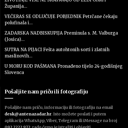
Županija…
VEČERAS SE ODLUČUJE POBJEDNIK Petrčane čekaju
polufinala i…
ZADARSKA NADBISKUPIJA Preminula s. M. Valburga
(Josica)…
SUTRA NA PIJACI Fešta autohtonih sorti i zlatnih
maslinovih…
U MORU KOD PAŠMANA Pronađeno tijelo 24-godišnjeg
Slovenca
Pošaljite nam priču ili fotografiju
Pošaljite nam priču, informaciju ili fotografiju na email
desk@antenazadar.hr
. Isto možete poslati i putem
aplikacija WhatsApp, Viber, Telegram ili iMessage na broj
092 2222 972
, rado ćemo je istražiti i objaviti.