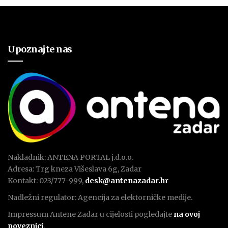
Upoznajte nas
Nakladnik: ANTENA PORTAL j.d.o.o.
Adresa: Trg kneza Višeslava 6g, Zadar
Kontakt: 023/777-999,
desk@antenazadar.hr
Nadležni regulator: Agencija za elektorničke medije.
Impressum Antene Zadar u cijelosti pogledajte
na ovoj
poveznici
.