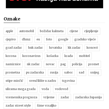
Oznake
apple
automobil
božidar kalmeta
cijene
cijepljenje
cjepivo
dhmz
eu
foto
google
gradsko vijeće
grad zadar
hnk zadar
hrvatska
kk zadar
koncert
korona
koronavirus
košarka
krađa
mobitel
namirnice
nk zadar
novac
pag
policija
promet
prometna
pu zadarska
rusija
sabor
sad
snijeg
stipe miočić
sveučilište u zadru
trgovina
ulicama moga grada
voda
vodovod
vremenska prognoza
vrijeme
zadar
zadarska županija
zadar street style
šime vrsaljko