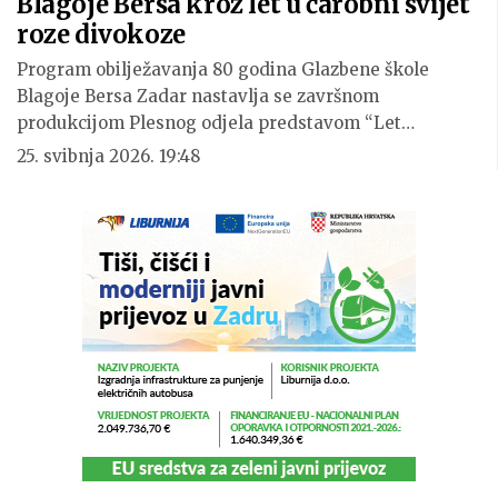
Blagoje Bersa kroz let u čarobni svijet
roze divokoze
Program obilježavanja 80 godina Glazbene škole
Blagoje Bersa Zadar nastavlja se završnom
produkcijom Plesnog odjela predstavom “Let…
25. svibnja 2026. 19:48