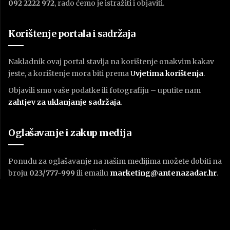
092 2222 972
, rado ćemo je istražiti i objaviti.
Korištenje portala i sadržaja
Nakladnik ovaj portal stavlja na korištenje onakvim kakav
jeste, a korištenje mora biti prema
U
vjetima korištenja
.
Objavili smo vaše podatke ili fotografiju – uputite nam
zahtjev za uklanjanje sadržaja
.
Oglašavanje i zakup medija
Ponudu za oglašavanje na našim medijima možete dobiti na
broju
023/777-999
ili emailu
marketing@antenazadar.hr
.