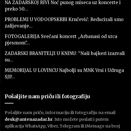
NA ZADARSKOJ RIVI Noć punog miseca uz koncerte i
preko 50…
PROBLEMI U VODOOPSKRBI Krnčević: Reducirali smo
zalijevanje…
FOTOGALERIJA Svečani koncert „Arbanasi od srca
pjesmom”…
ZADARSKI BRANITELJI U KNINU: “Naši bajkeri izazvali
su…
MEMORIJAL U LOVINCU Najbolji su MNK Vrsi i Udruga
SJP…
Pošaljite nam priču ili fotografiju
Pošaljite nam priču, informaciju ili fotografiju na email
desk@antenazadar.hr
. Isto možete poslati i putem
aplikacija WhatsApp, Viber, Telegram ili iMessage na broj