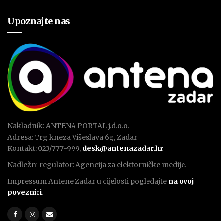
Upoznajte nas
Nakladnik: ANTENA PORTAL j.d.o.o.
Adresa: Trg kneza Višeslava 6g, Zadar
Kontakt: 023/777-999,
desk@antenazadar.hr
Nadležni regulator: Agencija za elektorničke medije.
Impressum Antene Zadar u cijelosti pogledajte
na ovoj
poveznici
.