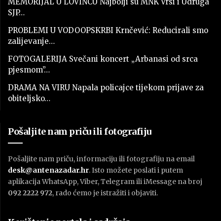
MEMORIJAL U LOVINCU Najbolji su MNK Vrsi i Udruga
SJP…
PROBLEMI U VODOOPSKRBI Krnčević: Reducirali smo
zalijevanje…
FOTOGALERIJA Svečani koncert „Arbanasi od srca
pjesmom”…
DRAMA NA VIRU Napala policajce tijekom prijave za
obiteljsko…
Pošaljite nam priču ili fotografiju
Pošaljite nam priču, informaciju ili fotografiju na email
desk@antenazadar.hr
. Isto možete poslati i putem
aplikacija WhatsApp, Viber, Telegram ili iMessage na broj
092 2222 972
, rado ćemo je istražiti i objaviti.