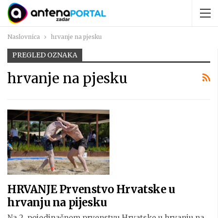
Naslovnica
hrvanje na pjesku
PREGLED OZNAKA
hrvanje na pjesku
HRVANJE Prvenstvo Hrvatske u
hrvanju na pijesku
Na 2. pojedinačnom prvenstvu Hrvatske u hrvanju na