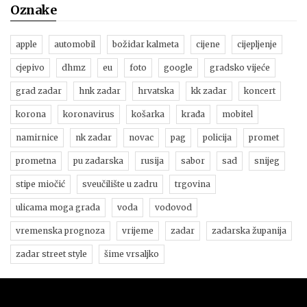
Oznake
apple
automobil
božidar kalmeta
cijene
cijepljenje
cjepivo
dhmz
eu
foto
google
gradsko vijeće
grad zadar
hnk zadar
hrvatska
kk zadar
koncert
korona
koronavirus
košarka
krađa
mobitel
namirnice
nk zadar
novac
pag
policija
promet
prometna
pu zadarska
rusija
sabor
sad
snijeg
stipe miočić
sveučilište u zadru
trgovina
ulicama moga grada
voda
vodovod
vremenska prognoza
vrijeme
zadar
zadarska županija
zadar street style
šime vrsaljko