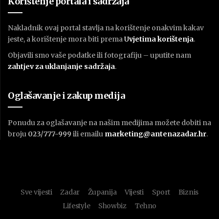
Korištenje portala i sadržaja
Nakladnik ovaj portal stavlja na korištenje onakvim kakav
jeste, a korištenje mora biti prema
U
vjetima korištenja
.
Objavili smo vaše podatke ili fotografiju – uputite nam
zahtjev za uklanjanje sadržaja
.
Oglašavanje i zakup medija
Ponudu za oglašavanje na našim medijima možete dobiti na
broju
023/777-999
ili emailu
marketing@antenazadar.hr
.
Sve vijesti
Zadar
Županija
Vijesti
Sport
Biznis
Lifestyle
Showbiz
Tehno