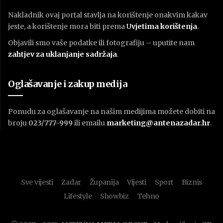
Nakladnik ovaj portal stavlja na korištenje onakvim kakav
jeste, a korištenje mora biti prema
U
vjetima korištenja
.
Objavili smo vaše podatke ili fotografiju – uputite nam
zahtjev za uklanjanje sadržaja
.
Oglašavanje i zakup medija
Ponudu za oglašavanje na našim medijima možete dobiti na
broju
023/777-999
ili emailu
marketing@antenazadar.hr
.
Sve vijesti
Zadar
Županija
Vijesti
Sport
Biznis
Lifestyle
Showbiz
Tehno