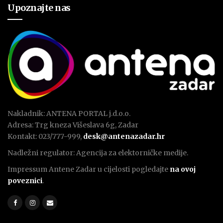
Upoznajte nas
Nakladnik: ANTENA PORTAL j.d.o.o.
Adresa: Trg kneza Višeslava 6g, Zadar
Kontakt: 023/777-999,
desk@antenazadar.hr
Nadležni regulator: Agencija za elektorničke medije.
Impressum Antene Zadar u cijelosti pogledajte
na ovoj
poveznici
.