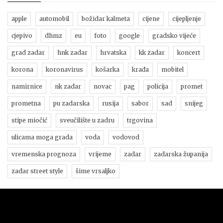
apple
automobil
božidar kalmeta
cijene
cijepljenje
cjepivo
dhmz
eu
foto
google
gradsko vijeće
grad zadar
hnk zadar
hrvatska
kk zadar
koncert
korona
koronavirus
košarka
krađa
mobitel
namirnice
nk zadar
novac
pag
policija
promet
prometna
pu zadarska
rusija
sabor
sad
snijeg
stipe miočić
sveučilište u zadru
trgovina
ulicama moga grada
voda
vodovod
vremenska prognoza
vrijeme
zadar
zadarska županija
zadar street style
šime vrsaljko