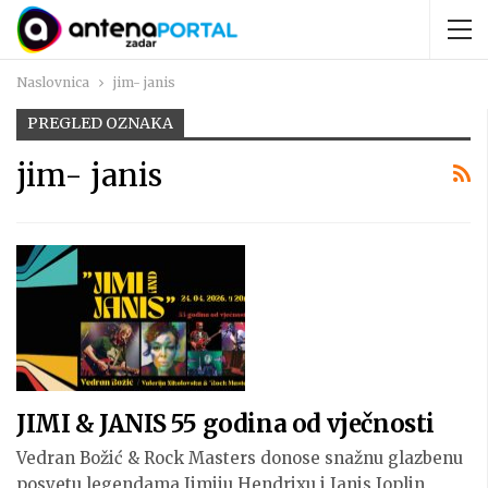
Naslovnica
jim- janis
PREGLED OZNAKA
jim- janis
JIMI & JANIS 55 godina od vječnosti
Vedran Božić & Rock Masters donose snažnu glazbenu
posvetu legendama Jimiju Hendrixu i Janis Joplin,