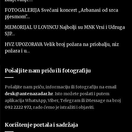
FOTOGALERIJA Svečani koncert „Arbanasi od srca
pjesmom”…
MEMORIJAL U LOVINCU Najbolji su MNK Vrsi i Udruga
SJP…
HVZ UPOZORAVA Velik broj požara na priobalju, niz
požara i u…
Pošaljite nam priču ili fotografiju
Pošaljite nam priču, informaciju ili fotografiju na email
desk@antenazadar.hr
. Isto možete poslati i putem
aplikacija WhatsApp, Viber, Telegram ili iMessage na broj
092 2222 972
, rado ćemo je istražiti i objaviti.
Korištenje portala i sadržaja