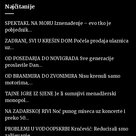
Najčitanije
SPEKTAKL NA MORU Iznenađenje – evo tko je
pobjednik…
ZADRANI, SVI U KREŠIN DOM Počela prodaja ulaznica
uz…
OD POSEDARJA DO NOVIGRADA Sve generacije
proslavile Dan…
OD BRANIMIRA DO ZVONIMIRA Nisu krenuli samo
motorima,…
TAJNE IGRE IZ SJENE Je li sumnjivi menadžerski
monopol…
NA ZADARSKOJ RIVI Noć punog miseca uz koncerte i
preko 50…
PROBLEMI U VODOOPSKRBI Krnčević: Reducirali smo
zalijevanje…