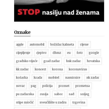
Oznake
apple
automobil
božidar kalmeta
cijene
cijepljenje
cjepivo
dhmz
eu
foto
google
gradsko vijeće
grad zadar
hnk zadar
hrvatska
kk zadar
koncert
korona
koronavirus
košarka
krađa
mobitel
namirnice
nk zadar
novac
pag
policija
promet
prometna
pu zadarska
rusija
sabor
sad
snijeg
stipe miočić
sveučilište u zadru
trgovina