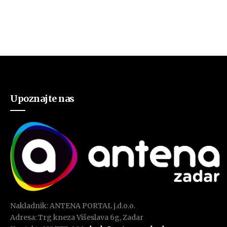
Upoznajte nas
Nakladnik: ANTENA PORTAL j.d.o.o.
Adresa: Trg kneza Višeslava 6g, Zadar