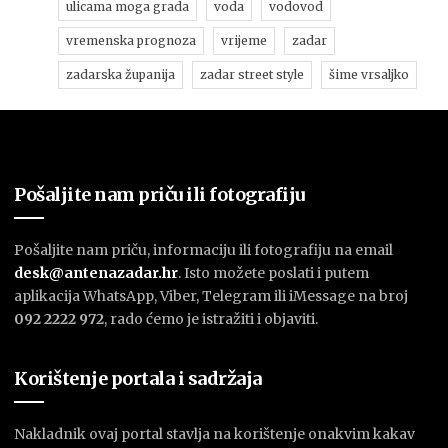
ulicama moga grada
voda
vodovod
vremenska prognoza
vrijeme
zadar
zadarska županija
zadar street style
šime vrsaljko
Pošaljite nam priču ili fotografiju
Pošaljite nam priču, informaciju ili fotografiju na email
desk@antenazadar.hr
. Isto možete poslati i putem
aplikacija WhatsApp, Viber, Telegram ili iMessage na broj
092 2222 972
, rado ćemo je istražiti i objaviti.
Korištenje portala i sadržaja
Nakladnik ovaj portal stavlja na korištenje onakvim kakav