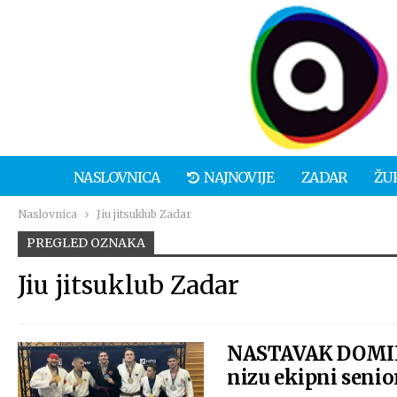
NASLOVNICA
NAJNOVIJE
ZADAR
ŽU
Naslovnica
Jiu jitsuklub Zadar
PREGLED OZNAKA
Jiu jitsuklub Zadar
NASTAVAK DOMINAC
nizu ekipni senio