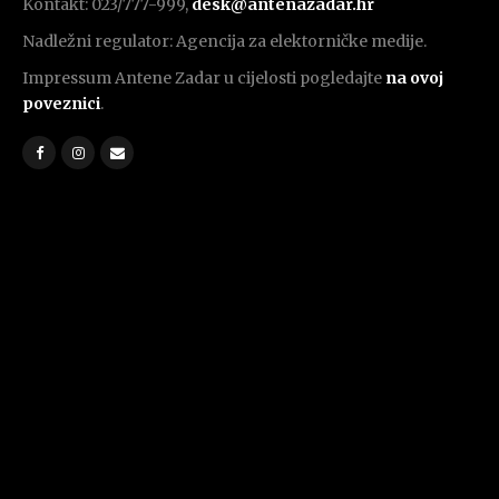
Kontakt: 023/777-999,
desk@antenazadar.hr
Nadležni regulator: Agencija za elektorničke medije.
Impressum Antene Zadar u cijelosti pogledajte
na ovoj
poveznici
.