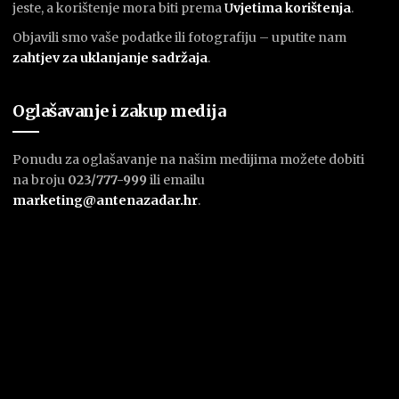
jeste, a korištenje mora biti prema
U
vjetima korištenja
.
Objavili smo vaše podatke ili fotografiju – uputite nam
zahtjev za uklanjanje sadržaja
.
Oglašavanje i zakup medija
Ponudu za oglašavanje na našim medijima možete dobiti
na broju
023/777-999
ili emailu
marketing@antenazadar.hr
.