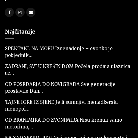
Najčitanije
SPEKTAKL NA MORU Iznenađenje – evo tko je
pobjednik…
ZADRANI, SVI U KREŠIN DOM Počela prodaja ulaznica
uz…
OD POSEDARJA DO NOVIGRADA Sve generacije
proslavile Dan…
TAJNE IGRE IZ SJENE Je li sumnjivi menadžerski
monopol…
OD BRANIMIRA DO ZVONIMIRA Nisu krenuli samo
motorima,…
NA ZADARSKOJ RIVI Noć punog miseca uz koncerte i