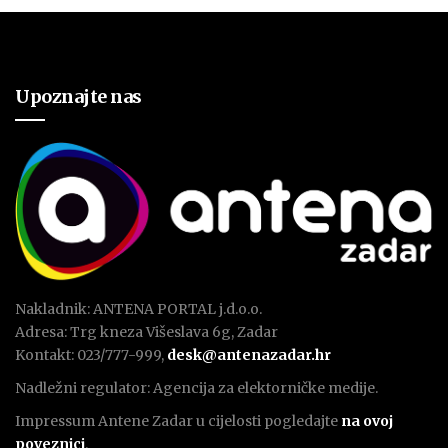
Upoznajte nas
Nakladnik: ANTENA PORTAL j.d.o.o.
Adresa: Trg kneza Višeslava 6g, Zadar
Kontakt: 023/777-999,
desk@antenazadar.hr
Nadležni regulator: Agencija za elektorničke medije.
Impressum Antene Zadar u cijelosti pogledajte
na ovoj
poveznici
.