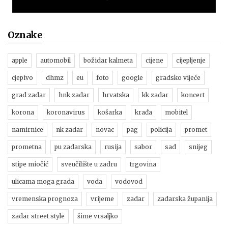
Oznake
apple
automobil
božidar kalmeta
cijene
cijepljenje
cjepivo
dhmz
eu
foto
google
gradsko vijeće
grad zadar
hnk zadar
hrvatska
kk zadar
koncert
korona
koronavirus
košarka
krađa
mobitel
namirnice
nk zadar
novac
pag
policija
promet
prometna
pu zadarska
rusija
sabor
sad
snijeg
stipe miočić
sveučilište u zadru
trgovina
ulicama moga grada
voda
vodovod
vremenska prognoza
vrijeme
zadar
zadarska županija
zadar street style
šime vrsaljko