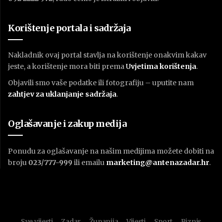
Korištenje portala i sadržaja
Nakladnik ovaj portal stavlja na korištenje onakvim kakav
jeste, a korištenje mora biti prema
U
vjetima korištenja
.
Objavili smo vaše podatke ili fotografiju – uputite nam
zahtjev za uklanjanje sadržaja
.
Oglašavanje i zakup medija
Ponudu za oglašavanje na našim medijima možete dobiti na
broju
023/777-999
ili emailu
marketing@antenazadar.hr
.
Sve vijesti
Zadar
Županija
Vijesti
Sport
Biznis