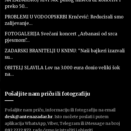
preko 50…
PROBLEMI U VODOOPSKRBI Krnčević: Reducirali smo
zalijevanje…
FOTOGALERIJA Svečani koncert „Arbanasi od srca
pjesmom”…
ZADARSKI BRANITELJI U KNINU: “Naši bajkeri izazvali
su…
OBITELJ SLAVILA Lov na 3.000 eura donio veliki šok
na…
Pošaljite nam priču ili fotografiju
Pošaljite nam priču, informaciju ili fotografiju na email
desk@antenazadar.hr
. Isto možete poslati i putem
aplikacija WhatsApp, Viber, Telegram ili iMessage na broj
092 2222 972
, rado ćemo je istražiti i objaviti.